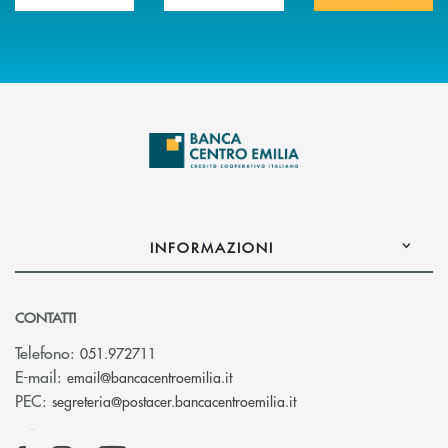
INFORMAZIONI
CONTATTI
Telefono:
051.972711
(si apre l’app di posta elettroni
E-mail:
email@bancacentroemilia.it
(si apre l’app di posta
PEC:
segreteria@postacer.bancacentroemilia.it