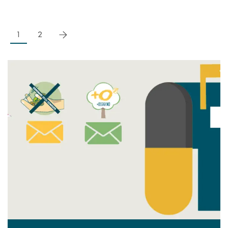
successivo
1
2