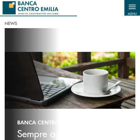
Salta al contenuto principale
MENU
NEWS
BANCA CENTRO EMILIA - NEWS
Sempre aggiornato sulle