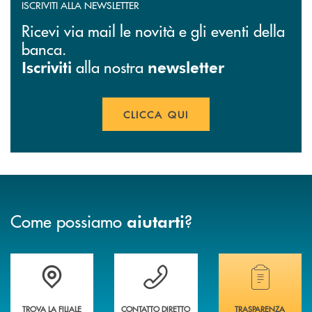
ISCRIVITI ALLA NEWSLETTER
Ricevi via mail le novità e gli eventi della
banca.
alla nostra
Iscriviti
newsletter
CLICCA QUI
Come possiamo
?
aiutarti
Accedi all' elenco completo delle filiali
Vuoi avere maggiori informazioni sulla nostra 
Hai bisogno di alcun
TROVA LA FILIALE
CONTATTO DIRETTO
TRASPARENZA