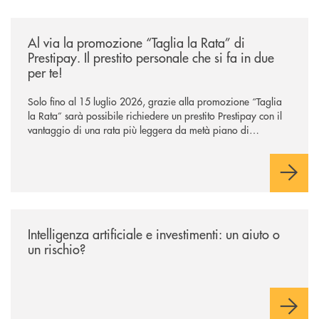
/news/al-via-la-promozione-taglia-la-rata-di-prestipay-il-prestito-perso
Al via la promozione “Taglia la Rata” di
Prestipay. Il prestito personale che si fa in due
per te!
Solo fino al 15 luglio 2026, grazie alla promozione “Taglia
la Rata” sarà possibile richiedere un prestito Prestipay con il
vantaggio di una rata più leggera da metà piano di
rimborso.
/news/intelligenza-artificiale-e-investimenti-un-aiuto-o-un-rischio/
Intelligenza artificiale e investimenti: un aiuto o
un rischio?