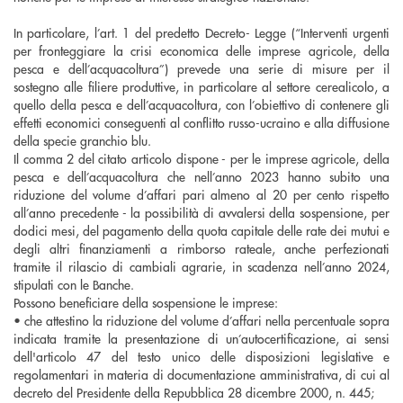
In particolare, l’art. 1 del predetto Decreto- Legge (“Interventi urgenti
per fronteggiare la crisi economica delle imprese agricole, della
pesca e dell’acquacoltura”) prevede una serie di misure per il
sostegno alle filiere produttive, in particolare al settore cerealicolo, a
quello della pesca e dell’acquacoltura, con l’obiettivo di contenere gli
effetti economici conseguenti al conflitto russo-ucraino e alla diffusione
della specie granchio blu.
Il comma 2 del citato articolo dispone - per le imprese agricole, della
pesca e dell’acquacoltura che nell’anno 2023 hanno subito una
riduzione del volume d’affari pari almeno al 20 per cento rispetto
all’anno precedente - la possibilità di avvalersi della sospensione, per
dodici mesi, del pagamento della quota capitale delle rate dei mutui e
degli altri finanziamenti a rimborso rateale, anche perfezionati
tramite il rilascio di cambiali agrarie, in scadenza nell’anno 2024,
stipulati con le Banche.
Possono beneficiare della sospensione le imprese:
• che attestino la riduzione del volume d’affari nella percentuale sopra
indicata tramite la presentazione di un’autocertificazione, ai sensi
dell'articolo 47 del testo unico delle disposizioni legislative e
regolamentari in materia di documentazione amministrativa, di cui al
decreto del Presidente della Repubblica 28 dicembre 2000, n. 445;