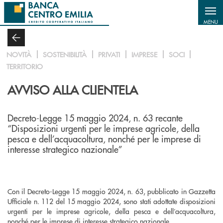
Salta al contenuto principale
MENU
NOVITÀ
SOSTENIBILITÀ
PRIVATI
IMPRESE
SOCI
TERRITORIO
AVVISO ALLA CLIENTELA
Decreto-Legge 15 maggio 2024, n. 63 recante
“Disposizioni urgenti per le imprese agricole, della
pesca e dell’acquacoltura, nonché per le imprese di
interesse strategico nazionale”
Con il Decreto-Legge 15 maggio 2024, n. 63, pubblicato in Gazzetta
Ufficiale n. 112 del 15 maggio 2024, sono stati adottate disposizioni
urgenti per le imprese agricole, della pesca e dell’acquacoltura,
nonché per le imprese di interesse strategico nazionale.