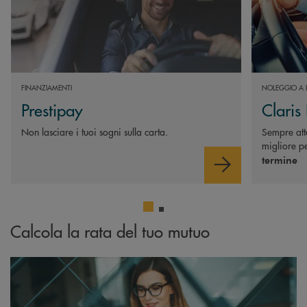
FINANZIAMENTI
NOLEGGIO A 
Prestipay
Claris
Non lasciare i tuoi sogni sulla carta.
Sempre atte
migliore pe
termine
Calcola la rata del tuo mutuo