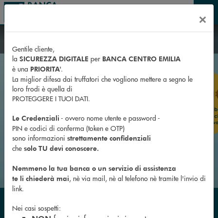
Salta al contenuto principale
×
MENU
*Messaggio pubblicitario con finalità promozionale. Iniziativa riservata ai Soci di Banca Centro
Messaggio pubblicitario con finalità promozionale
Emilia. Regolamento completo disponibile nelle filiali e consultabile direttamente sul sito
www.bancacentroemilia.it nella sezione Soci/Bonus Nascite.
Gentile cliente,
la
per
SICUREZZA DIGITALE
BANCA CENTRO EMILIA
è una
.
PRIORITA'
La miglior difesa dai truffatori che vogliono mettere a segno le
loro frodi è quella di
PROTEGGERE I TUOI DATI.
- ovvero nome utente e password -
Le Credenziali
PIN e codici di conferma (token e OTP)
sono informazioni
strettamente confidenziali
che
solo TU devi conoscere.
Nemmeno la tua banca o un servizio di assistenza
, nè via mail, nè al telefono nè tramite l'invio di
te li chiederà mai
link.
RACE FOR THE CURE 2026
BONUS NASCITE
BORSE DI STUDIO - BANDO 2026
PARITÀ DI GENERE
A BUON RENDERE
INBANK
Nei casi sospetti: