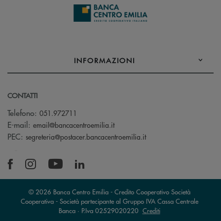
INFORMAZIONI
CONTATTI
Telefono:
051.972711
(si apre l’app di posta elettroni
E-mail:
email@bancacentroemilia.it
(si apre l’app di posta
PEC:
segreteria@postacer.bancacentroemilia.it
© 2026 Banca Centro Emilia - Credito Cooperativo Società
Cooperativa - Società partecipante al Gruppo IVA Cassa Centrale
Banca · P.Iva 02529020220
Crediti