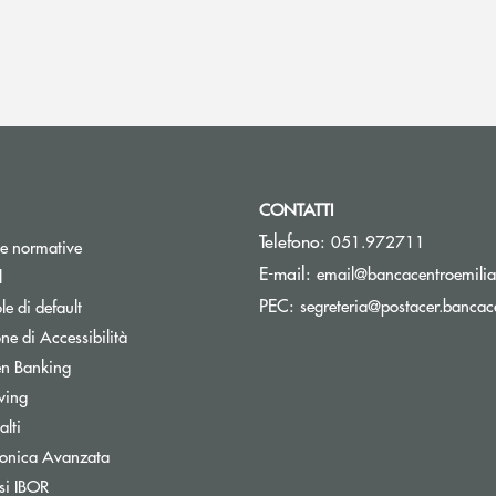
CONTATTI
Telefono:
051.972711
e normative
E-mail:
email@bancacentroemilia.
l
PEC:
segreteria@postacer.bancace
e di default
ne di Accessibilità
n Banking
wing
lti
tronica Avanzata
si IBOR