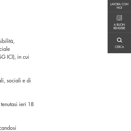
LAVORA CON NOI
LAVORA CON
NOI
A BUON RENDERE
A BUON
RENDERE
bilità,
CERCA
CERCA
ciale
G ICI), in cui
i, sociali e di
 tenutasi ieri 18
icandosi