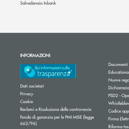
Salvadanaio Inbank
INFORMAZIONI
Documenti 
Educationa
Nuove regol
Dati societari
Dichiarazio
Privacy
PSD2 - Ope
Cookie
Whistleblo
Reclami e Risoluzione delle controversie
Codice appa
Fondo di garanzia per le PMI MISE (legge
Firma Elet
Apre una nuova finestra
662/96)
Riforma tas