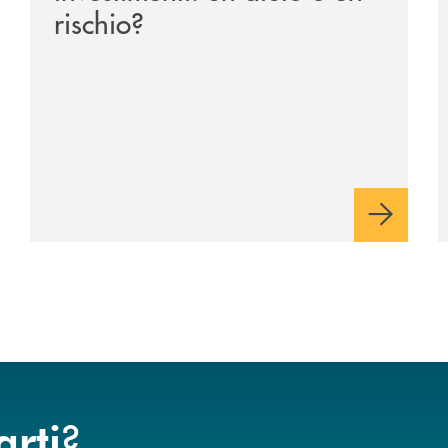
rischio?
?
arti