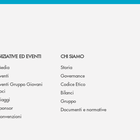
NIZIATIVE ED EVENTI
CHI SIAMO
edia
Storia
venti
Governance
venti Gruppo Giovani
Codice Etico
oci
Bilanci
iaggi
Gruppo
ponsor
Documenti e normative
onvenzioni