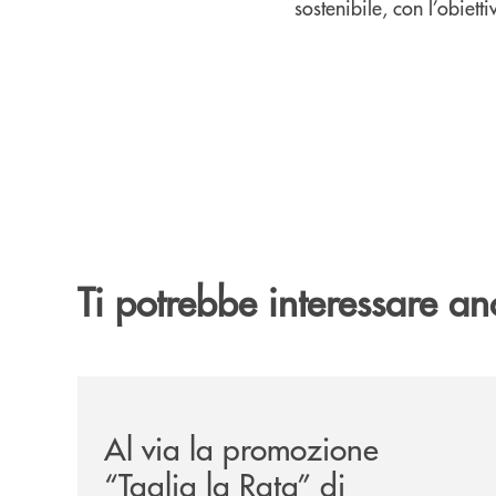
sostenibile, con l’obietti
Ti potrebbe interessare an
/news/al-via-la-promozione-taglia-la-rata-di-prest
Al via la promozione
“Taglia la Rata” di