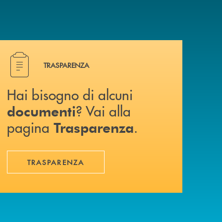
a? Contattaci .
Hai bisogno di alcuni documenti ? Vai alla pagina Traspa
TRASPARENZA
Hai bisogno di alcuni
? Vai alla
documenti
pagina
.
Trasparenza
TRASPARENZA