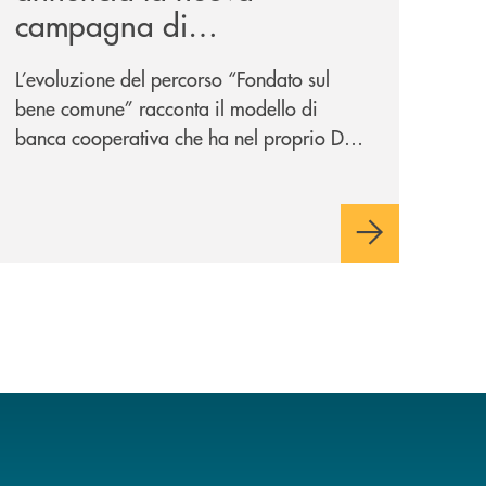
campagna di
comunicazione
L’evoluzione del percorso “Fondato sul
nazionale: “
Oggi si dice
bene comune” racconta il modello di
ESG. Per noi è fare la cosa
banca cooperativa che ha nel proprio DNA
giusta. Da sempre
”
la vicinanza alle persone e ai territori.