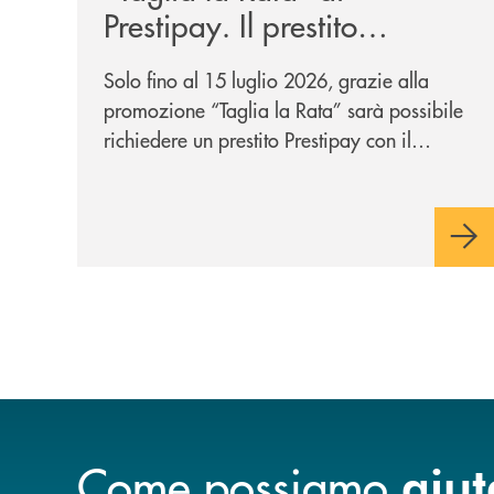
Prestipay. Il prestito
personale che si fa in due
Solo fino al 15 luglio 2026, grazie alla
per te!
promozione “Taglia la Rata” sarà possibile
richiedere un prestito Prestipay con il
vantaggio di una rata più leggera da metà
piano di rimborso.
Come possiamo
aiut