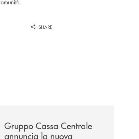
 comunità.
SHARE
-un-rischio/
news/gruppo-cassa-centrale-annuncia-la-nuova-campagna-d
Gruppo Cassa Centrale
annuncia la nuova