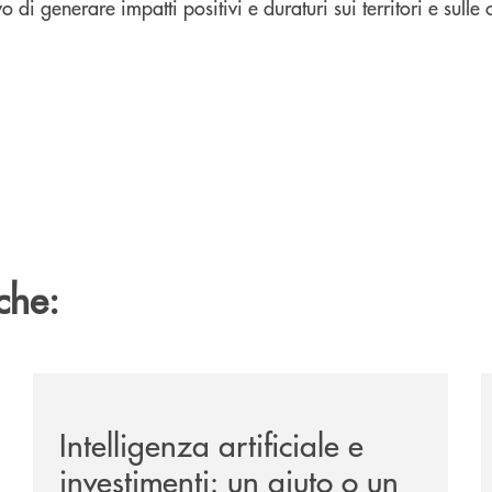
vo di generare impatti positivi e duraturi sui territori e sulle
che:
ipay-il-prestito-personale-che-si-fa-in-due-per-te/
/news/intelligenza-artificiale-e-investimenti-un-aiuto-o
/
Intelligenza artificiale e
investimenti: un aiuto o un