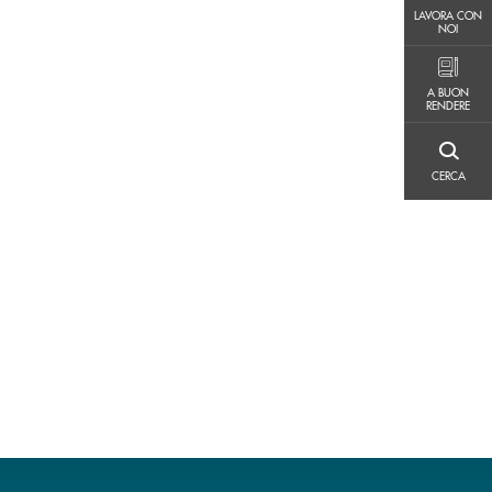
LAVORA CON NOI
LAVORA CON
NOI
A BUON RENDERE
A BUON
RENDERE
CERCA
CERCA