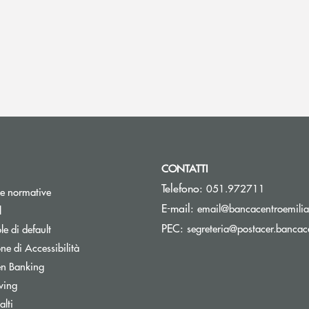
CONTATTI
Telefono:
051.972711
e normative
E-mail:
email@bancacentroemilia.
l
PEC:
segreteria@postacer.bancace
e di default
ne di Accessibilità
n Banking
wing
lti