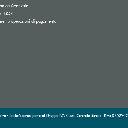
tronica Avanzata
si IBOR
mento operazioni di pagamento
tiva - Società partecipante al Gruppo IVA Cassa Centrale Banca · P.Iva 0252