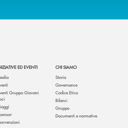
NIZIATIVE ED EVENTI
CHI SIAMO
edia
Storia
venti
Governance
venti Gruppo Giovani
Codice Etico
oci
Bilanci
iaggi
Gruppo
ponsor
Documenti e normative
onvenzioni