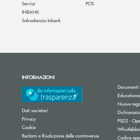
Servizi
POS
INBANK
Salvadanaio Inbank
INFORMAZIONI
Documenti 
Educationa
Nuove regol
Dati societari
Dichiarazio
Privacy
PSD2 - Ope
Cookie
Whistleblo
Reclami e Risoluzione delle controversie
Codice appa