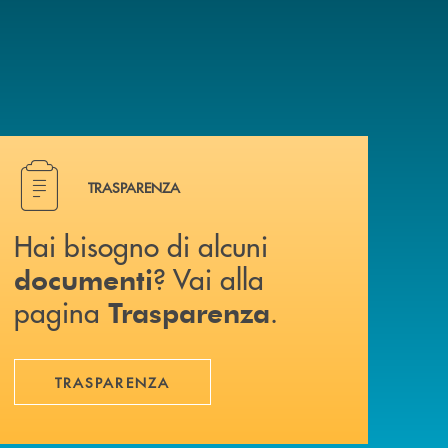
a? Contattaci .
Hai bisogno di alcuni documenti ? Vai alla pagina Traspa
TRASPARENZA
Hai bisogno di alcuni
? Vai alla
documenti
pagina
.
Trasparenza
TRASPARENZA