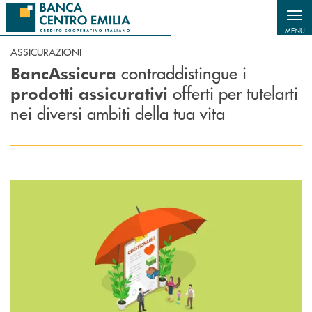
Salta al contenuto principale
MENU
ASSICURAZIONI
contraddistingue i
BancAssicura
offerti per tutelarti
prodotti assicurativi
nei diversi ambiti della tua vita
Scopri di più Check Up Assicurativo