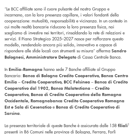
“Le BCC affiliate sono il cuore pulsante del nostro Gruppo e
incarnano, con la loro presenza capillare, i valori fondanti della
cooperazione: mutualità, responsabilità e vicinanza. In un contesto in
cui molte realtà bancarie riducono la loro presenza fisica, noi
scegliamo di investire nei territori, rinsaldando la rete di relazioni e
servizi. Il Piano Strategico 2025–2027 nasce per rafforzare questo
modello, rendendolo ancora più solido, innovativo e capace di
rispondere alle sfide locali con strumenti su misura” afferma
Sandro
di Cassa Centrale Banca.
Bolognesi, Amministratore Delegato
In
hanno sede 7 Banche affiliate al Gruppo
Emilia-Romagna
Bancario:
Banca di Bologna Credito Cooperativo, Banca Centro
Emilia – Credito Cooperativo, BCC Felsinea – Banca di Credito
Cooperativo dal 1902, Banca Malatestiana – Credito
Cooperativo, Banca di Credito Cooperativo della Romagna
Occidentale, Romagnabanca Credito Cooperativo Romagna
e
Est e Sala di Cesenatico
Banca di Credito Cooperativo di
.
Sarsina
1
La presenza territoriale di queste Banche è assicurata dalle 158
filiali
presenti in 86 Comuni nelle province di Bologna, Ferrara, Forlì