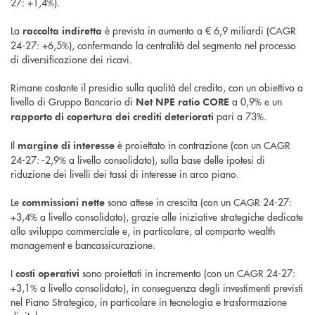
27: +1,4%).
La
è prevista in aumento a € 6,9 miliardi (CAGR
raccolta indiretta
24-27: +6,5%), confermando la centralità del segmento nel processo
di diversificazione dei ricavi.
Rimane costante il presidio sulla qualità del credito, con un obiettivo a
livello di Gruppo Bancario di
a 0,9% e un
Net NPE ratio CORE
pari a 73%.
rapporto di copertura dei crediti deteriorati
Il
è proiettato in contrazione (con un CAGR
margine di interesse
24-27: -2,9% a livello consolidato), sulla base delle ipotesi di
riduzione dei livelli dei tassi di interesse in arco piano.
Le
sono attese in crescita (con un CAGR 24-27:
commissioni nette
+3,4% a livello consolidato), grazie alle iniziative strategiche dedicate
allo sviluppo commerciale e, in particolare, al comparto wealth
management e bancassicurazione.
I
sono proiettati in incremento (con un CAGR 24-27:
costi operativi
+3,1% a livello consolidato), in conseguenza degli investimenti previsti
nel Piano Strategico, in particolare in tecnologia e trasformazione