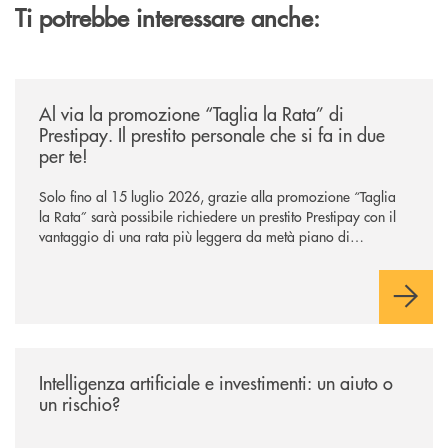
Ti potrebbe interessare anche:
/news/al-via-la-promozione-taglia-la-rata-di-prestipay-il-prestito-perso
Al via la promozione “Taglia la Rata” di
Prestipay. Il prestito personale che si fa in due
per te!
Solo fino al 15 luglio 2026, grazie alla promozione “Taglia
la Rata” sarà possibile richiedere un prestito Prestipay con il
vantaggio di una rata più leggera da metà piano di
rimborso.
/news/intelligenza-artificiale-e-investimenti-un-aiuto-o-un-rischio/
Intelligenza artificiale e investimenti: un aiuto o
un rischio?