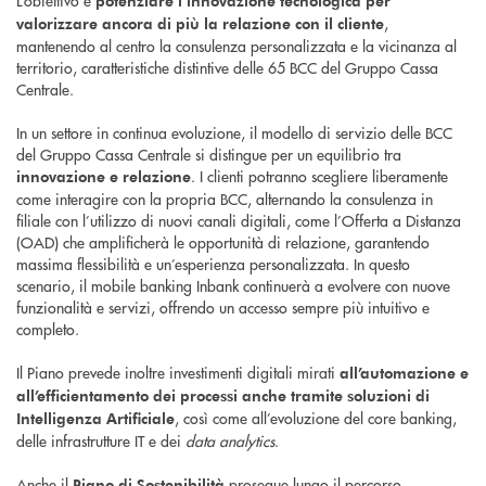
L’obiettivo è
potenziare l’innovazione tecnologica per
,
valorizzare ancora di più la relazione con il cliente
mantenendo al centro la consulenza personalizzata e la vicinanza al
territorio, caratteristiche distintive delle 65 BCC del Gruppo Cassa
Centrale.
In un settore in continua evoluzione, il modello di servizio delle BCC
del Gruppo Cassa Centrale si distingue per un equilibrio tra
. I clienti potranno scegliere liberamente
innovazione e relazione
come interagire con la propria BCC, alternando la consulenza in
filiale con l’utilizzo di nuovi canali digitali, come l’Offerta a Distanza
(OAD) che amplificherà le opportunità di relazione, garantendo
massima flessibilità e un’esperienza personalizzata. In questo
scenario, il mobile banking Inbank continuerà a evolvere con nuove
funzionalità e servizi, offrendo un accesso sempre più intuitivo e
completo.
Il Piano prevede inoltre investimenti digitali mirati
all’automazione e
all’efficientamento dei processi anche tramite soluzioni di
, così come all’evoluzione del core banking,
Intelligenza Artificiale
delle infrastrutture IT e dei
data analytics
.
Anche il
prosegue lungo il percorso
Piano di Sostenibilità