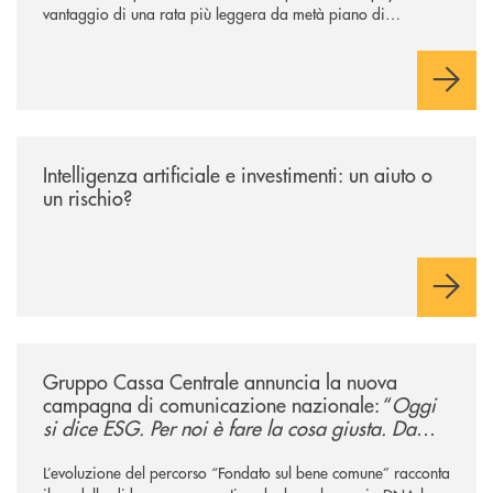
vantaggio di una rata più leggera da metà piano di
rimborso.
/news/intelligenza-artificiale-e-investimenti-un-aiuto-o-un-rischio/
Intelligenza artificiale e investimenti: un aiuto o
un rischio?
/news/gruppo-cassa-centrale-annuncia-la-nuova-campagna-di-comunicaz
Gruppo Cassa Centrale annuncia la nuova
campagna di comunicazione nazionale: “
Oggi
si dice ESG. Per noi è fare la cosa giusta. Da
sempre
”
L’evoluzione del percorso “Fondato sul bene comune” racconta