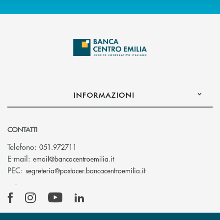
INFORMAZIONI
CONTATTI
Telefono:
051.972711
(si apre l’app di posta elettroni
E-mail:
email@bancacentroemilia.it
(si apre l’app di posta
PEC:
segreteria@postacer.bancacentroemilia.it