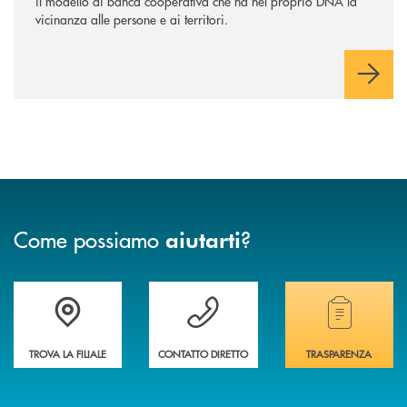
il modello di banca cooperativa che ha nel proprio DNA la
vicinanza alle persone e ai territori.
Come possiamo
?
aiutarti
Accedi all' elenco completo delle filiali
Vuoi avere maggiori informazioni sulla nostra 
Hai bisogno di alcun
TROVA LA FILIALE
CONTATTO DIRETTO
TRASPARENZA