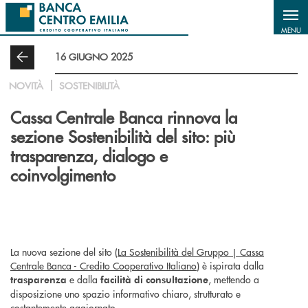
Salta al contenuto principale
MENU
16 GIUGNO 2025
NOVITÀ
SOSTENIBILITÀ
Cassa Centrale Banca rinnova la
sezione Sostenibilità del sito: più
trasparenza, dialogo e
coinvolgimento
La nuova sezione del sito (
La Sostenibilità del Gruppo | Cassa
Centrale Banca - Credito Cooperativo Italiano
) è ispirata dalla
e dalla
, mettendo a
trasparenza
facilità di consultazione
disposizione uno spazio informativo chiaro, strutturato e
costantemente aggiornato.