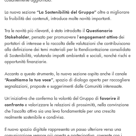
La nuova sezione
oltre a migliorare
“La Sostenibilità del Gruppo”
la fruibilità dei contenuti, introduce molte novità importanti.
Tra le novità più rilevanti, è stato introdotto il
Questionario
, pensato per promuovere l’
dei
Stakeholder
engagement attivo
portatori di interesse e la raccolta delle valutazioni che contribuiscono
alla definizione dei temi materiali per la Rendicontazione consolidata
di Sostenibilità, valutando impatti ambientali e sociali, nonché rischi e
opportunità finanziarie.
Accanto a questo strumento, la nuova sezione ospita anche il canale
, spazio di dialogo aperto per raccogliere
“Ascoltiamo la tua voce”
segnalazioni, proposte e suggerimenti dalle Comunità interessate.
Un’iniziativa che conferma la volontà del Gruppo di
favorire il
e valorizzare le relazioni di prossimità, nella convinzione
confronto
che l’ascolto attivo sia una leva fondamentale per una crescita
realmente sostenibile e condivisa.
Il nuovo spazio digitale rappresenta un passo ulteriore verso una
comunicazione sempre più aperta e partecipativa, coerente con i