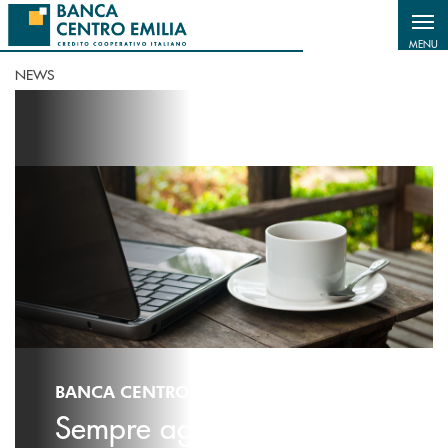
Salta al contenuto principale
MENU
NEWS
BANCA CENTRO EMILIA - NEWS
Sempre aggiornato sulle