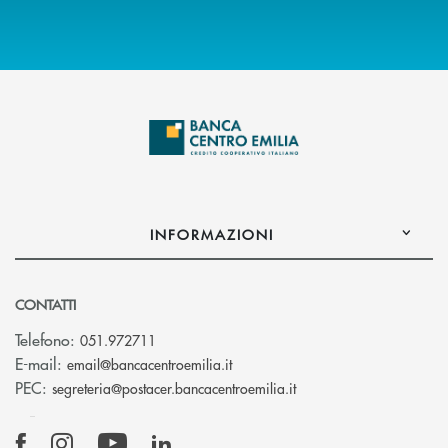
INFORMAZIONI
CONTATTI
Telefono:
051.972711
(si apre l’app di posta elettroni
E-mail:
email@bancacentroemilia.it
(si apre l’app di posta
PEC:
segreteria@postacer.bancacentroemilia.it