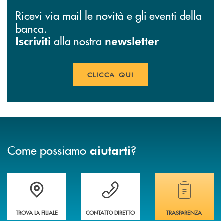
Ricevi via mail le novità e gli eventi della
banca.
alla nostra
Iscriviti
newsletter
CLICCA QUI
Come possiamo
?
aiutarti
Accedi all' elenco completo delle filiali
Vuoi avere maggiori informazioni sulla nostra 
Hai bisogno di alcun
TROVA LA FILIALE
CONTATTO DIRETTO
TRASPARENZA