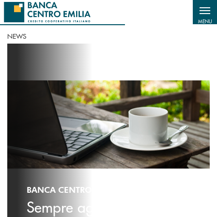
Salta al contenuto principale
MENU
NEWS
BANCA CENTRO EMILIA - NEWS
Sempre aggiornato sulle