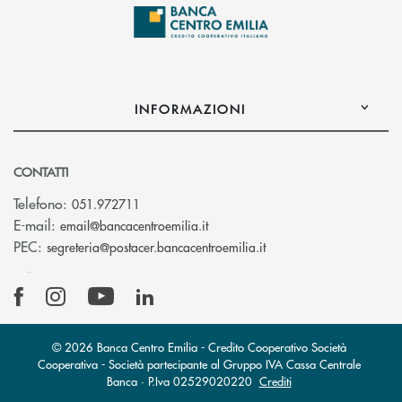
INFORMAZIONI
CONTATTI
Telefono:
051.972711
(si apre l’app di posta elettroni
E-mail:
email@bancacentroemilia.it
(si apre l’app di posta
PEC:
segreteria@postacer.bancacentroemilia.it
© 2026 Banca Centro Emilia - Credito Cooperativo Società
Cooperativa - Società partecipante al Gruppo IVA Cassa Centrale
Banca · P.Iva 02529020220
Crediti