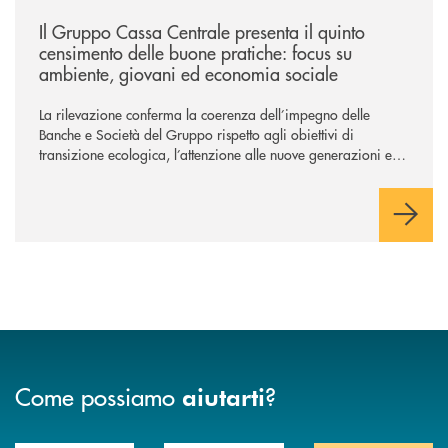
/news/il-gruppo-cassa-centrale-presenta-il-quinto-censimento-delle-bu
Il Gruppo Cassa Centrale presenta il quinto
censimento delle buone pratiche: focus su
ambiente, giovani ed economia sociale
La rilevazione conferma la coerenza dell’impegno delle
Banche e Società del Gruppo rispetto agli obiettivi di
transizione ecologica, l’attenzione alle nuove generazioni e
alle fasce vulnerabili della popolazione, svolgendo il ruolo di
attori chiave delle comunità locali. Installate 246 colonnine di
ricarica (+15% sul 2024) per veicoli elettrici. Oltre 4 mila i
premi allo studio erogati a favore dei giovani, in crescita del
18% rispetto al 2024.
Come possiamo
?
aiutarti