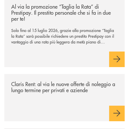
Al via la promozione “Taglia la Rata” di
Prestipay. Il prestito personale che si fa in due
per te!
Solo fino al 15 luglio 2026, grazie alla promozione “Taglia
la Rata” sarà possibile richiedere un prestito Prestipay con il
vantaggio di una rata più leggera da metà piano di
rimborso.
/news/claris-rent-al-via-le-nuove-offerte-di-noleggio-a-lungo-termine-p
Claris Rent: al via le nuove offerte di noleggio a
lungo termine per privati e aziende