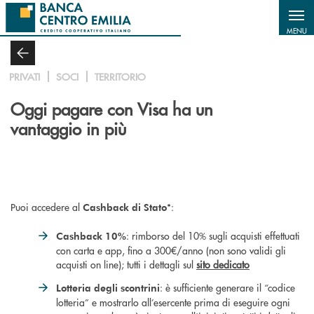
Salta al contenuto principale
MENU
PRIVATI
SOCI
TERRITORIO
Oggi pagare con Visa ha un
vantaggio in più
Puoi accedere al
*:
Cashback di Stato
: rimborso del 10% sugli acquisti effettuati
Cashback 10%
con carta e app, fino a 300€/anno (non sono validi gli
acquisti on line); tutti i dettagli sul
sito dedicato
: è sufficiente generare il “codice
Lotteria degli scontrini
lotteria” e mostrarlo all’esercente prima di eseguire ogni