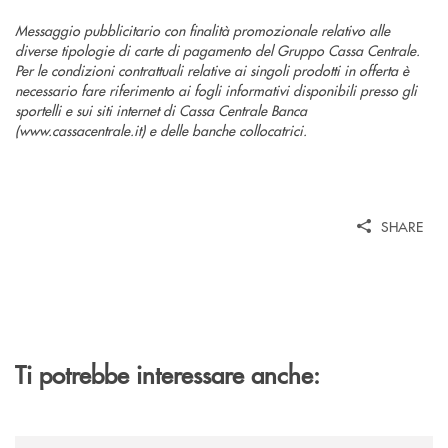
Messaggio pubblicitario con finalità promozionale relativo alle
diverse tipologie di carte di pagamento del Gruppo Cassa Centrale.
Per le condizioni contrattuali relative ai singoli prodotti in offerta è
necessario fare riferimento ai fogli informativi disponibili presso gli
sportelli e sui siti internet di Cassa Centrale Banca
(www.cassacentrale.it) e delle banche collocatrici.
SHARE
Ti potrebbe interessare anche:
/news/al-via-la-promozione-taglia-la-rata-di-prestipay-il-prestito-perso