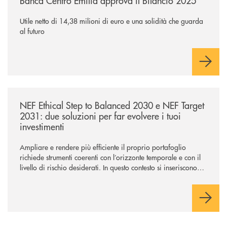
Banca Centro Emilia approva il Bilancio 2025
Utile netto di 14,38 milioni di euro e una solidità che guarda
al futuro
/news/nef-ethical-step-to-balanced-2030-e-nef-target-2031-due-soluzioni
NEF Ethical Step to Balanced 2030 e NEF Target
2031: due soluzioni per far evolvere i tuoi
investimenti
Ampliare e rendere più efficiente il proprio portafoglio
richiede strumenti coerenti con l’orizzonte temporale e con il
livello di rischio desiderati. In questo contesto si inseriscono
NEF Ethical Step to Balanced 2030 e NEF Target 2031, due
soluzioni tra loro complementari, pensate per accompagnare
l’investitore in un percorso strutturato e consapevole.