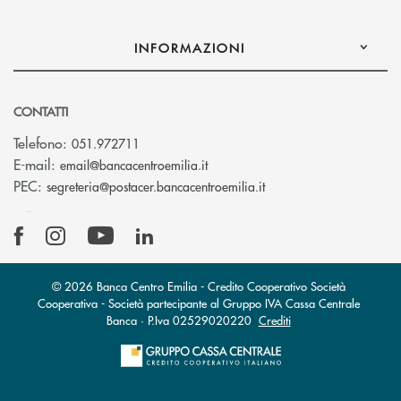
INFORMAZIONI
CONTATTI
Telefono:
051.972711
(si apre l’app di posta elettroni
E-mail:
email@bancacentroemilia.it
(si apre l’app di posta
PEC:
segreteria@postacer.bancacentroemilia.it
© 2026 Banca Centro Emilia - Credito Cooperativo Società
Cooperativa - Società partecipante al Gruppo IVA Cassa Centrale
Banca · P.Iva 02529020220
Crediti