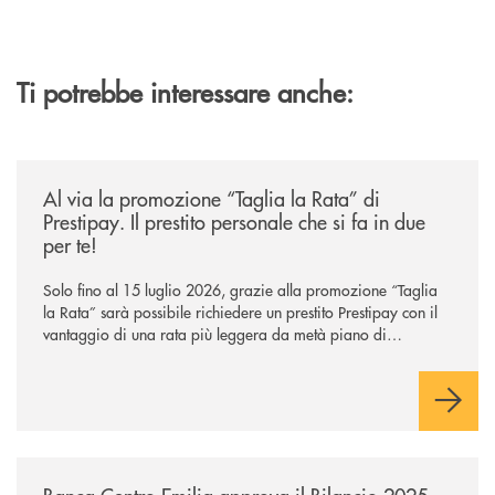
Ti potrebbe interessare anche:
/news/al-via-la-promozione-taglia-la-rata-di-prestipay-il-prestito-perso
Al via la promozione “Taglia la Rata” di
Prestipay. Il prestito personale che si fa in due
per te!
Solo fino al 15 luglio 2026, grazie alla promozione “Taglia
la Rata” sarà possibile richiedere un prestito Prestipay con il
vantaggio di una rata più leggera da metà piano di
rimborso.
/news/assemblea-dei-soci-2026/