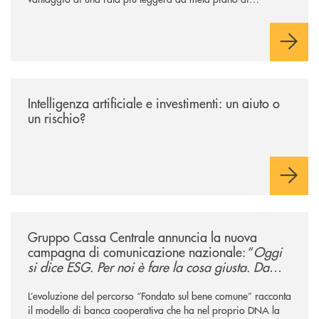
rimborso.
/news/intelligenza-artificiale-e-investimenti-un-aiuto-o-un-rischio/
Intelligenza artificiale e investimenti: un aiuto o
un rischio?
/news/gruppo-cassa-centrale-annuncia-la-nuova-campagna-di-comunicaz
Gruppo Cassa Centrale annuncia la nuova
campagna di comunicazione nazionale: “
Oggi
si dice ESG. Per noi è fare la cosa giusta. Da
sempre
”
L’evoluzione del percorso “Fondato sul bene comune” racconta
il modello di banca cooperativa che ha nel proprio DNA la