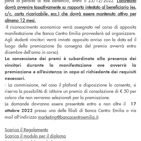
pena la perdita di tale beneficio, entro il 23/12/2022.
L’accredito
dovrà avvenire tassativamente su rapporto intestato al beneficiario (es.
c/c, carta ricaricabile, ecc.) che dovrà essere mantenuto attivo per
almeno 12 mesi.
-Il riconoscimento economico verrà assegnato nel corso di apposita
manifestazione che Banca Centro Emilia provvederà ad organizzare.
Agli studenti vincitori verrà inviato apposito avviso con la data ed il
luogo della premiazione (la consegna del premio avverrà entro
dicembre dell’anno in corso).
La concessione dei premi è subordinata alla presenza dei
vincitori durante la manifestazione ove avverrà la
premiazione e all’esistenza in capo al richiedente dei requisiti
necessari.
- La commissione, nel caso il plafond a disposizione lo consenta, si
riserva la possibilità di istituire un premio di consolazione di € 50 per
coloro che non verranno selezionati per la premiazione.
Le domande dovranno essere presentate entro e non oltre il
17
presso una delle filiali di Banca Centro Emilia o via
otto
bre 2022
mail all'indirizzo
marketing@bancacentroemilia.it
.
Scarica il Regolamento
Scarica il modulo per il diploma