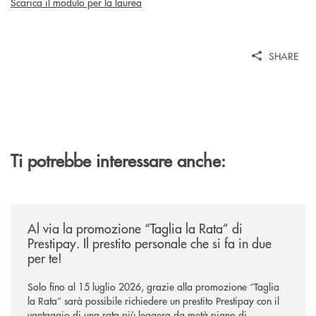
Scarica il modulo per la laurea
SHARE
Ti potrebbe interessare anche:
/news/al-via-la-promozione-taglia-la-rata-di-prestipay-il-prestito-perso
Al via la promozione “Taglia la Rata” di
Prestipay. Il prestito personale che si fa in due
per te!
Solo fino al 15 luglio 2026, grazie alla promozione “Taglia
la Rata” sarà possibile richiedere un prestito Prestipay con il
vantaggio di una rata più leggera da metà piano di