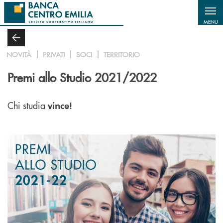
Salta al contenuto principale
MENU
NOVITÀ
PRIVATI
SOCI
TERRITORIO
Premi allo Studio 2021/2022
Chi studia
vince!