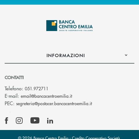
INFORMAZIONI
CONTATTI
Telefono:
051.972711
(si apre l’app di posta elettroni
E-mail:
email@bancacentroemilia.it
(si apre l’app di posta
PEC:
segreteria@postacer.bancacentroemilia.it
© 2026 Banca Centro Emilia - Credito Cooperativo Società