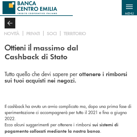
Salta al contenuto principale
MENU
NOVITÀ
PRIVATI
SOCI
TERRITORIO
Ottieni il
massimo dal
Cashback di Stato
Tutto quello che devi sapere per
ottenere i rimborsi
sui tuoi acquisti nei negozi.
Il cashback ha avuto un avvio complicato ma, dopo una prima fase di
sperimentazione ci accompagnerà per tutto il 2021 e fino a giugno
2022.
Ecco alcuni suggerimenti per ottenere i rimborsi
sui sistemi di
.
pagamento collocati mediante la nostra banca