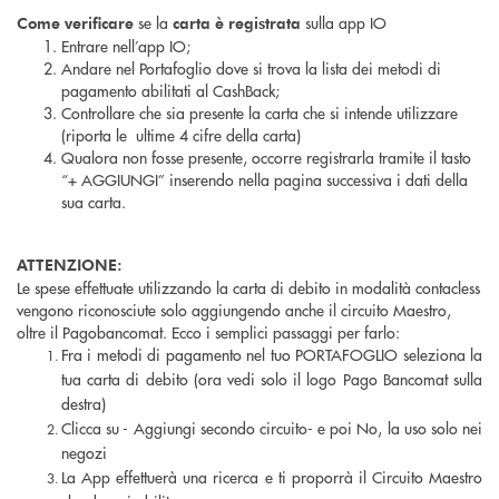
se la
sulla app IO
Come verificare
carta è registrata
Entrare nell’app IO;
Andare nel Portafoglio dove si trova la lista dei metodi di
pagamento abilitati al CashBack;
Controllare che sia presente la carta che si intende utilizzare
(riporta le ultime 4 cifre della carta)
Qualora non fosse presente, occorre registrarla tramite il tasto
“+ AGGIUNGI” inserendo nella pagina successiva i dati della
sua carta.
ATTENZIONE:
Le spese effettuate utilizzando la carta di debito in modalità contacless
vengono riconosciute solo aggiungendo anche il circuito Maestro,
oltre il Pagobancomat. Ecco i semplici passaggi per farlo:
Fra i metodi di pagamento nel tuo PORTAFOGLIO seleziona la
tua carta di debito (ora vedi solo il logo Pago Bancomat sulla
destra)
Clicca su - Aggiungi secondo circuito- e poi No, la uso solo nei
negozi
La App effettuerà una ricerca e ti proporrà il Circuito Maestro