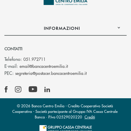
INFORMAZIONI
CONTATTI
Telefono:
051.972711
(si apre l’app di posta elettroni
E-mail:
email@bancacentroemilia.it
(si apre l’app di posta
PEC:
segreteria@postacer.bancacentroemilia.it
© 2026 Banca Centro Emilia - Credito Cooperativo Società
Cooperativa - Società partecipante al Gruppo IVA Cassa Centrale
Banca · P.Iva 02529020220
Crediti