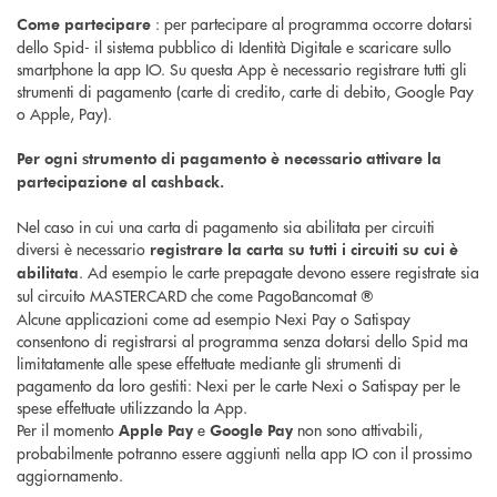
: per partecipare al programma occorre dotarsi
Come partecipare
dello Spid- il sistema pubblico di Identità Digitale e scaricare sullo
smartphone la app IO. Su questa App è necessario registrare tutti gli
strumenti di pagamento (carte di credito, carte di debito, Google Pay
o Apple, Pay).
Per ogni strumento di pagamento è necessario attivare la
partecipazione al cashback.
Nel caso in cui una carta di pagamento sia abilitata per circuiti
diversi è necessario
registrare la carta su tutti i circuiti su cui è
. Ad esempio le carte prepagate devono essere registrate sia
abilitata
sul circuito MASTERCARD che come PagoBancomat
®
Alcune applicazioni come ad esempio Nexi Pay o Satispay
consentono di registrarsi al programma senza dotarsi dello Spid ma
limitatamente alle spese effettuate mediante gli strumenti di
pagamento da loro gestiti: Nexi per le carte Nexi o Satispay per le
spese effettuate utilizzando la App.
Per il momento
e
non sono attivabili,
Apple Pay
Google Pay
probabilmente potranno essere aggiunti nella app IO con il prossimo
aggiornamento.