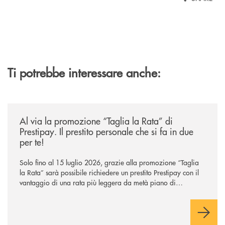
Ti potrebbe interessare anche:
/news/al-via-la-promozione-taglia-la-rata-di-prestipay-il-prestito-perso
Al via la promozione “Taglia la Rata” di
Prestipay. Il prestito personale che si fa in due
per te!
Solo fino al 15 luglio 2026, grazie alla promozione “Taglia
la Rata” sarà possibile richiedere un prestito Prestipay con il
vantaggio di una rata più leggera da metà piano di
rimborso.