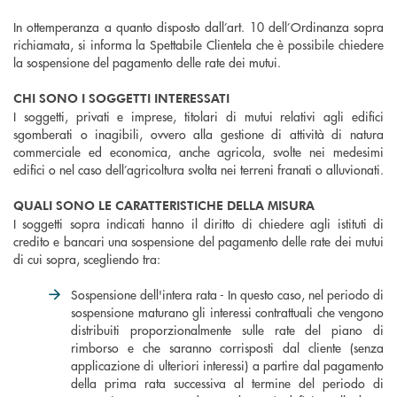
In ottemperanza a quanto disposto dall’art. 10 dell’Ordinanza sopra
richiamata, si informa la Spettabile Clientela che è possibile chiedere
la sospensione del pagamento delle rate dei mutui.
CHI SONO I SOGGETTI INTERESSATI
I soggetti, privati e imprese, titolari di mutui relativi agli edifici
sgomberati o inagibili, ovvero alla gestione di attività di natura
commerciale ed economica, anche agricola, svolte nei medesimi
edifici o nel caso dell’agricoltura svolta nei terreni franati o alluvionati.
QUALI SONO LE CARATTERISTICHE DELLA MISURA
I soggetti sopra indicati hanno il diritto di chiedere agli istituti di
credito e bancari una sospensione del pagamento delle rate dei mutui
di cui sopra, scegliendo tra:
Sospensione dell'intera rata - In questo caso, nel periodo di
sospensione maturano gli interessi contrattuali che vengono
distribuiti proporzionalmente sulle rate del piano di
rimborso e che saranno corrisposti dal cliente (senza
applicazione di ulteriori interessi) a partire dal pagamento
della prima rata successiva al termine del periodo di