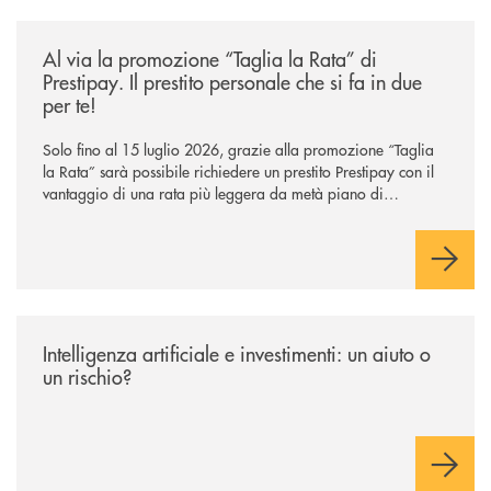
/news/al-via-la-promozione-taglia-la-rata-di-prestipay-il-prestito-perso
Al via la promozione “Taglia la Rata” di
Prestipay. Il prestito personale che si fa in due
per te!
Solo fino al 15 luglio 2026, grazie alla promozione “Taglia
la Rata” sarà possibile richiedere un prestito Prestipay con il
vantaggio di una rata più leggera da metà piano di
rimborso.
/news/intelligenza-artificiale-e-investimenti-un-aiuto-o-un-rischio/
Intelligenza artificiale e investimenti: un aiuto o
un rischio?