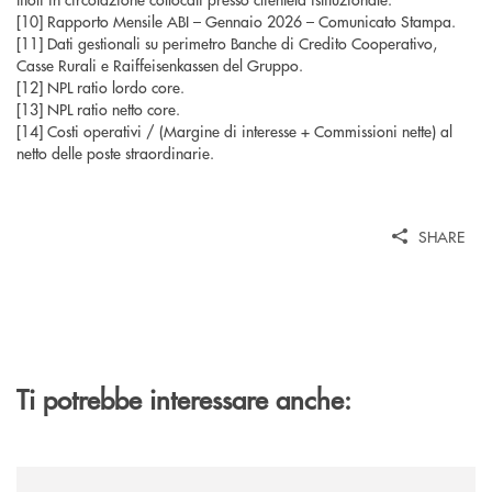
[10] Rapporto Mensile ABI – Gennaio 2026 – Comunicato Stampa.
[11] Dati gestionali su perimetro Banche di Credito Cooperativo,
Casse Rurali e Raiffeisenkassen del Gruppo.
[12] NPL ratio lordo core.
[13] NPL ratio netto core.
[14] Costi operativi / (Margine di interesse + Commissioni nette) al
netto delle poste straordinarie.
SHARE
Ti potrebbe interessare anche:
/news/al-via-la-promozione-taglia-la-rata-di-prestipay-il-prestito-perso