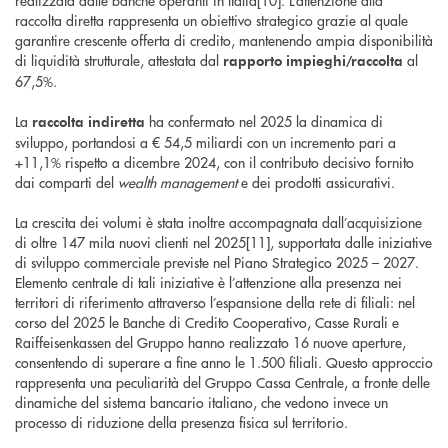
realizzata dalle banche operanti in Italia[10]. L’attenzione alla
raccolta diretta rappresenta un obiettivo strategico grazie al quale
garantire crescente offerta di credito, mantenendo ampia disponibilità
di liquidità strutturale, attestata dal
al
rapporto impieghi/raccolta
67,5%.
La
ha confermato nel 2025 la dinamica di
raccolta indiretta
sviluppo, portandosi a € 54,5 miliardi con un incremento pari a
+11,1% rispetto a dicembre 2024, con il contributo decisivo fornito
dai comparti del
wealth management
e dei prodotti assicurativi.
La crescita dei volumi è stata inoltre accompagnata dall’acquisizione
di oltre 147 mila nuovi clienti nel 2025[11], supportata dalle iniziative
di sviluppo commerciale previste nel Piano Strategico 2025 – 2027.
Elemento centrale di tali iniziative è l’attenzione alla presenza nei
territori di riferimento attraverso l’espansione della rete di filiali: nel
corso del 2025 le Banche di Credito Cooperativo, Casse Rurali e
Raiffeisenkassen del Gruppo hanno realizzato 16 nuove aperture,
consentendo di superare a fine anno le 1.500 filiali. Questo approccio
rappresenta una peculiarità del Gruppo Cassa Centrale, a fronte delle
dinamiche del sistema bancario italiano, che vedono invece un
processo di riduzione della presenza fisica sul territorio.