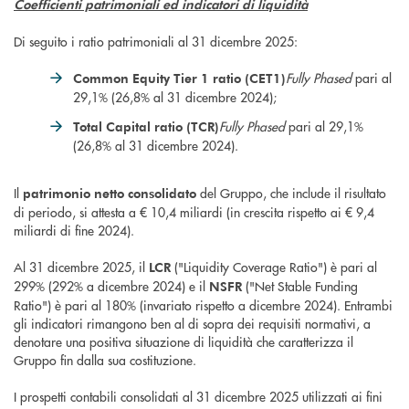
Coefficienti patrimoniali ed indicatori di liquidità
Di seguito i ratio patrimoniali al 31 dicembre 2025:
Fully Phased
pari al
Common Equity Tier 1 ratio (CET1)
29,1% (26,8% al 31 dicembre 2024);
Fully Phased
pari al 29,1%
Total Capital ratio (TCR)
(26,8% al 31 dicembre 2024).
Il
del Gruppo, che include il risultato
patrimonio netto consolidato
di periodo, si attesta a € 10,4 miliardi (in crescita rispetto ai € 9,4
miliardi di fine 2024).
Al 31 dicembre 2025, il
("Liquidity Coverage Ratio") è pari al
LCR
299% (292% a dicembre 2024) e il
("Net Stable Funding
NSFR
Ratio") è pari al 180% (invariato rispetto a dicembre 2024). Entrambi
gli indicatori rimangono ben al di sopra dei requisiti normativi, a
denotare una positiva situazione di liquidità che caratterizza il
Gruppo fin dalla sua costituzione.
I prospetti contabili consolidati al 31 dicembre 2025 utilizzati ai fini