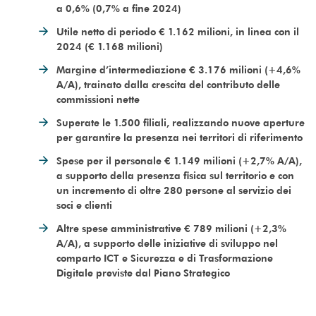
a 0,6% (0,7% a fine 2024)
Utile netto di periodo € 1.162 milioni, in linea con il
2024 (€ 1.168 milioni)
Margine d’intermediazione € 3.176 milioni (+4,6%
A/A), trainato dalla crescita del contributo delle
commissioni nette
Superate le 1.500 filiali, realizzando nuove aperture
per garantire la presenza nei territori di riferimento
Spese per il personale € 1.149 milioni (+2,7% A/A),
a supporto della presenza fisica sul territorio e con
un incremento di oltre 280 persone al servizio dei
soci e clienti
Altre spese amministrative € 789 milioni (+2,3%
A/A), a supporto delle iniziative di sviluppo nel
comparto ICT e Sicurezza e di Trasformazione
Digitale previste dal Piano Strategico