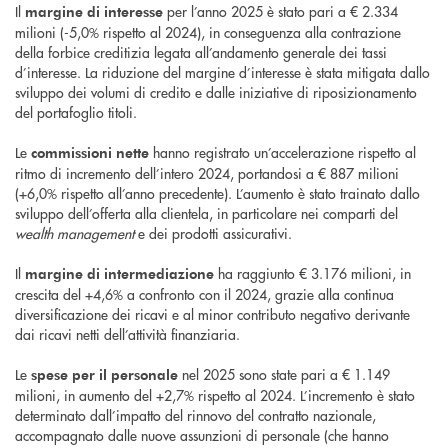
Il
per l’anno 2025 è stato pari a € 2.334
margine di interesse
milioni (-5,0% rispetto al 2024), in conseguenza alla contrazione
della forbice creditizia legata all’andamento generale dei tassi
d’interesse. La riduzione del margine d’interesse è stata mitigata dallo
sviluppo dei volumi di credito e dalle iniziative di riposizionamento
del portafoglio titoli.
Le
hanno registrato un’accelerazione rispetto al
commissioni nette
ritmo di incremento dell’intero 2024, portandosi a € 887 milioni
(+6,0% rispetto all’anno precedente). L’aumento è stato trainato dallo
sviluppo dell’offerta alla clientela, in particolare nei comparti del
wealth management
e dei prodotti assicurativi.
Il
ha raggiunto € 3.176 milioni, in
margine di intermediazione
crescita del +4,6% a confronto con il 2024, grazie alla continua
diversificazione dei ricavi e al minor contributo negativo derivante
dai ricavi netti dell’attività finanziaria.
Le
nel 2025 sono state pari a € 1.149
spese per il personale
milioni, in aumento del +2,7% rispetto al 2024. L’incremento è stato
determinato dall’impatto del rinnovo del contratto nazionale,
accompagnato dalle nuove assunzioni di personale (che hanno