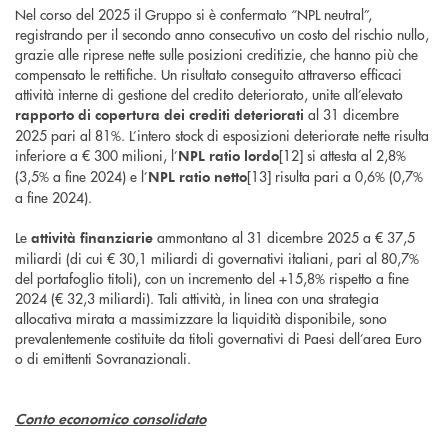
Nel corso del 2025 il Gruppo si è confermato “NPL neutral”,
registrando per il secondo anno consecutivo un costo del rischio nullo,
grazie alle riprese nette sulle posizioni creditizie, che hanno più che
compensato le rettifiche. Un risultato conseguito attraverso efficaci
attività interne di gestione del credito deteriorato, unite all’elevato
al 31 dicembre
rapporto di copertura dei crediti deteriorati
2025 pari al 81%. L’intero stock di esposizioni deteriorate nette risulta
inferiore a € 300 milioni, l’
[12] si attesta al 2,8%
NPL ratio lordo
(3,5% a fine 2024) e l’
[13] risulta pari a 0,6% (0,7%
NPL ratio netto
a fine 2024).
Le
ammontano al 31 dicembre 2025 a € 37,5
attività finanziarie
miliardi (di cui € 30,1 miliardi di governativi italiani, pari al 80,7%
del portafoglio titoli), con un incremento del +15,8% rispetto a fine
2024 (€ 32,3 miliardi). Tali attività, in linea con una strategia
allocativa mirata a massimizzare la liquidità disponibile, sono
prevalentemente costituite da titoli governativi di Paesi dell’area Euro
o di emittenti Sovranazionali.
Conto economico consolidato