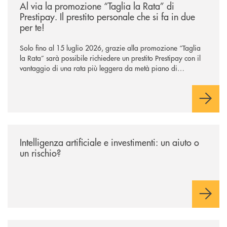
Al via la promozione “Taglia la Rata” di
Prestipay. Il prestito personale che si fa in due
per te!
Solo fino al 15 luglio 2026, grazie alla promozione “Taglia
la Rata” sarà possibile richiedere un prestito Prestipay con il
vantaggio di una rata più leggera da metà piano di
rimborso.
/news/intelligenza-artificiale-e-investimenti-un-aiuto-o-un-rischio/
Intelligenza artificiale e investimenti: un aiuto o
un rischio?
/news/gruppo-cassa-centrale-annuncia-la-nuova-campagna-di-comunicaz