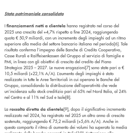
Stato patrimoniale consolidato
I
hanno registrato nel corso del
finanziamenti netti a clientela
2025 una crescita del +4,7% rispetto a fine 2024, raggiungendo
quota € 50,9 miliardi, con un incremento degli impieghi ad un ritmo
superiore alla media del settore bancario italiano nel periodo[6]. Tale
risultato conferma l’impegno delle Banche di Credito Cooperativo,
Casse Rurali e Raiffeisenkassen del Gruppo al servizio di famiglie e
PMI, in linea con gli obiettivi di crescita del credito del Piano
Strategico 2025 – 2027. Le nuove erogazioni[7] sono state pari a €
10,5 miliardi (+22,1% A/A). L’aumento degli impieghi è stato
realizzato in tutte le Aree Territoriali in cui operano le Banche del
Gruppo, consolidando la distribuzione dell’operatività che vede
un’incidenza sullo stock creditizio pari al 65% nel Nord Italia, al 24%
nel Centro e al 11% nel Sud e Isole[8].
La
[9], dopo il significativo incremento
raccolta diretta da clientela
realizzato nel 2024, ha registrato nel 2025 un altro anno di crescita
sostenuta, raggiungendo € 75,2 miliardi (+5,6% A/A). Anche in
questo comparto il ritmo di aumento dei volumi ha superato la media