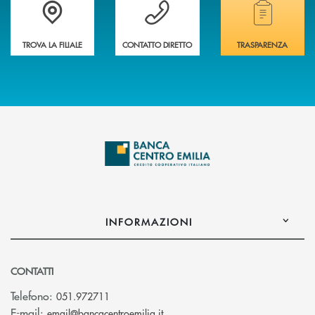
Accedi all' elenco completo delle filiali
Vuoi avere maggiori informazioni sulla nostra 
Hai bisogno di alcun
TROVA LA FILIALE
CONTATTO DIRETTO
TRASPARENZA
INFORMAZIONI
CONTATTI
Telefono:
051.972711
(si apre l’app di posta elettroni
E-mail:
email@bancacentroemilia.it