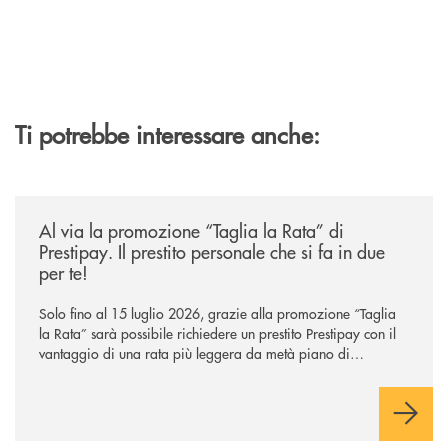
Ti potrebbe interessare anche:
/news/al-via-la-promozione-taglia-la-rata-di-prestipay-il-prestito-perso
Al via la promozione “Taglia la Rata” di
Prestipay. Il prestito personale che si fa in due
per te!
Solo fino al 15 luglio 2026, grazie alla promozione “Taglia
la Rata” sarà possibile richiedere un prestito Prestipay con il
vantaggio di una rata più leggera da metà piano di
rimborso.