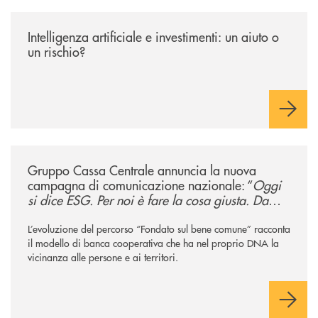
/news/intelligenza-artificiale-e-investimenti-un-aiuto-o-un-rischio/
Intelligenza artificiale e investimenti: un aiuto o
un rischio?
/news/gruppo-cassa-centrale-annuncia-la-nuova-campagna-di-comunicaz
Gruppo Cassa Centrale annuncia la nuova
campagna di comunicazione nazionale: “
Oggi
si dice ESG. Per noi è fare la cosa giusta. Da
sempre
”
L’evoluzione del percorso “Fondato sul bene comune” racconta
il modello di banca cooperativa che ha nel proprio DNA la
vicinanza alle persone e ai territori.