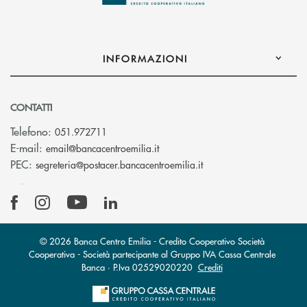
INFORMAZIONI
CONTATTI
Telefono:
051.972711
(si apre l’app di posta elettroni
E-mail:
email@bancacentroemilia.it
(si apre l’app di posta
PEC:
segreteria@postacer.bancacentroemilia.it
© 2026 Banca Centro Emilia - Credito Cooperativo Società
Cooperativa - Società partecipante al Gruppo IVA Cassa Centrale
Banca · P.Iva 02529020220
Crediti