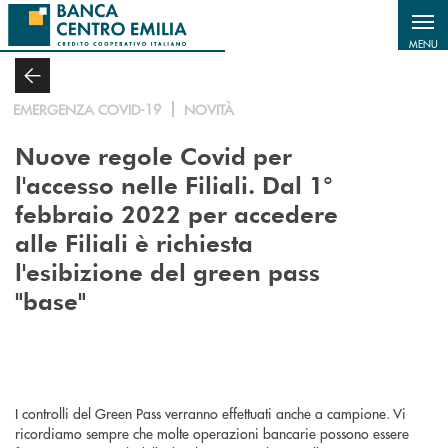
Salta al contenuto principale
MENU
EMERGENZA COVID-19
NOVITÀ
Nuove regole Covid per
l'accesso nelle Filiali. Dal 1°
febbraio 2022 per accedere
alle Filiali è richiesta
l'esibizione del green pass
"base"
I controlli del Green Pass verranno effettuati anche a campione. Vi
ricordiamo sempre che molte operazioni bancarie possono essere