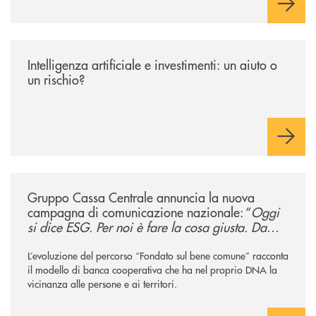
/news/intelligenza-artificiale-e-investimenti-un-aiuto-o-un-rischio/
Intelligenza artificiale e investimenti: un aiuto o
un rischio?
/news/gruppo-cassa-centrale-annuncia-la-nuova-campagna-di-comunicaz
Gruppo Cassa Centrale annuncia la nuova
campagna di comunicazione nazionale: “
Oggi
si dice ESG. Per noi è fare la cosa giusta. Da
sempre
”
L’evoluzione del percorso “Fondato sul bene comune” racconta
il modello di banca cooperativa che ha nel proprio DNA la
vicinanza alle persone e ai territori.