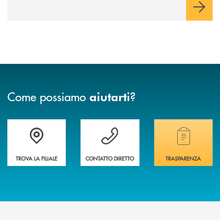
Come possiamo
?
aiutarti
Accedi all' elenco completo delle filiali
Vuoi avere maggiori informazioni sulla nostra 
Hai bisogno di alcun
TROVA LA FILIALE
CONTATTO DIRETTO
TRASPARENZA