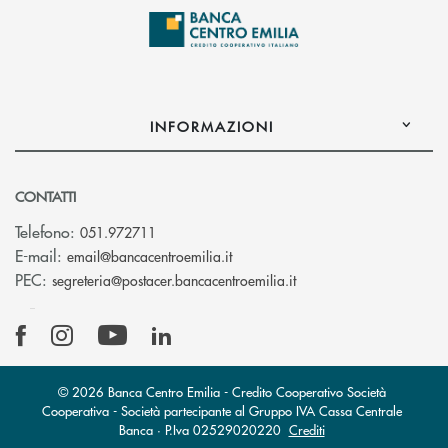
INFORMAZIONI
CONTATTI
Telefono:
051.972711
(si apre l’app di posta elettroni
E-mail:
email@bancacentroemilia.it
(si apre l’app di posta
PEC:
segreteria@postacer.bancacentroemilia.it
© 2026 Banca Centro Emilia - Credito Cooperativo Società
Cooperativa - Società partecipante al Gruppo IVA Cassa Centrale
Banca · P.Iva 02529020220
Crediti