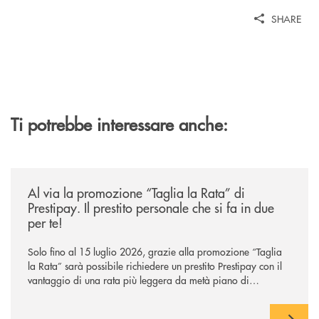
SHARE
Ti potrebbe interessare anche:
/news/al-via-la-promozione-taglia-la-rata-di-prestipay-il-prestito-perso
Al via la promozione “Taglia la Rata” di
Prestipay. Il prestito personale che si fa in due
per te!
Solo fino al 15 luglio 2026, grazie alla promozione “Taglia
la Rata” sarà possibile richiedere un prestito Prestipay con il
vantaggio di una rata più leggera da metà piano di
rimborso.