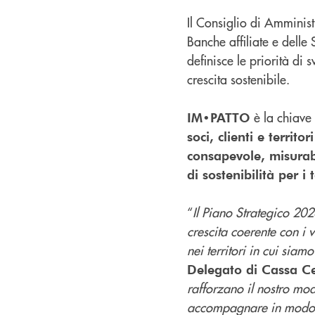
Il Consiglio di Amminis
Banche affiliate e delle 
definisce le priorità di
crescita sostenibile.
è la chiave 
IM•PATTO
soci, clienti e territ
consapevole, misurab
di sostenibilità per i t
“
Il Piano Strategico 20
crescita coerente con i
nei territori in cui siam
Delegato di Cassa C
rafforzano il nostro mod
accompagnare in modo co