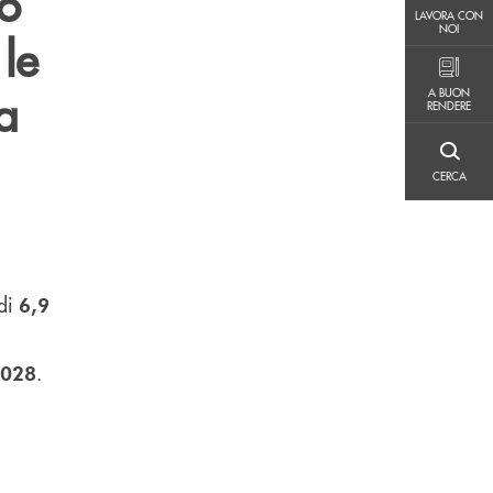
po
LAVORA CON NOI
LAVORA CON
NOI
 le
A BUON RENDERE
a
A BUON
RENDERE
CERCA
CERCA
 di
6,9
.
2028