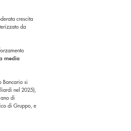
derata crescita
tterizzato da
fforzamento
ta media
 Bancario si
iliardi nel 2025),
piano di
nico di Gruppo, e