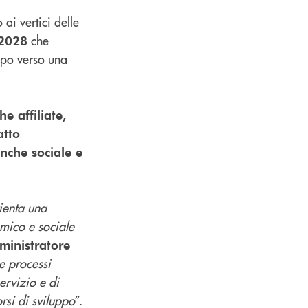
ai vertici delle
che
–2028
uppo verso una
e affiliate,
atto
nche sociale e
ienta una
omico e sociale
ministratore
e processi
ervizio e di
rsi di sviluppo
”.