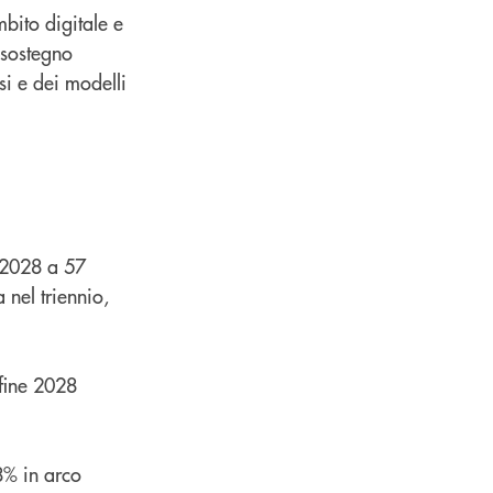
mbito digitale e
 sostegno
si e dei modelli
 2028 a 57
a nel triennio,
 fine 2028
68% in arco