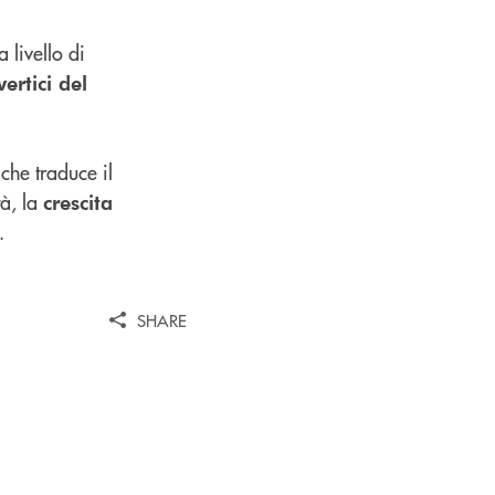
 livello di
ertici del
che traduce il
tà, la
crescita
.
SHARE