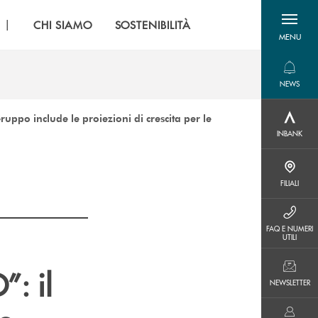
|
CHI SIAMO
SOSTENIBILITÀ
MENU
menu destra
NEWS
NEWS
ppo include le proiezioni di crescita per le
INBANK
INBANK
FILIALI
FILIALI
FAQ E NUMERI UTILI
FAQ E NUMERI
UTILI
: il
NEWSLETTER
NEWSLETTER