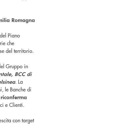
’Emilia Romagna
 del Piano
rie che
e del territorio.
el Gruppo in
tale, BCC di
. La
lsinea
i, le Banche di
 riconferma
i e Clienti.
escita con target