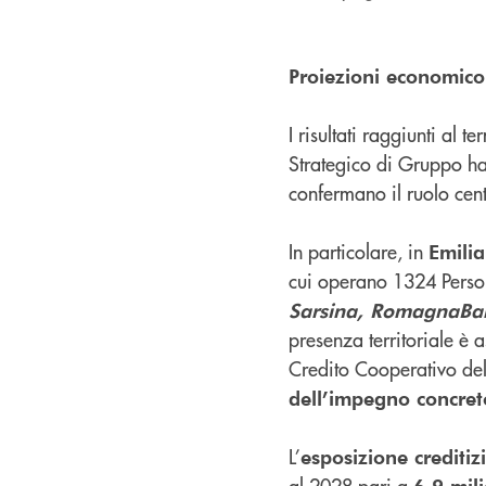
Proiezioni economico 
I risultati raggiunti al t
Strategico di Gruppo ha
confermano il ruolo centr
In particolare, in
Emili
cui operano 1324 Pers
Sarsina,
RomagnaBanc
presenza territoriale è 
Credito Cooperativo d
dell’impegno concret
L’
esposizione creditiz
al 2028 pari a
6,9 mil