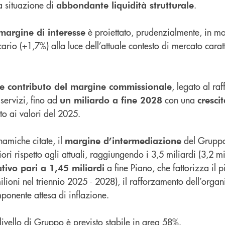
 situazione di
.
abbondante liquidità strutturale
è proiettato, prudenzialmente, in mo
margine di interesse
ario (+1,7%) alla luce dell’attuale contesto di mercato cara
, legato al ra
te contributo del margine commissionale
 servizi, fino ad
con una
un miliardo a fine 2028
cresci
to ai valori del 2025.
namiche citate, il
del Gruppo
margine d’intermediazione
riori rispetto agli attuali, raggiungendo i 3,5 miliardi (3,2 m
a fine Piano, che fattorizza il 
tivo pari a 1,45 miliardi
ilioni nel triennio 2025 - 2028), il rafforzamento dell’orga
ponente attesa di inflazione.
livello di Gruppo è previsto stabile in area 58%.