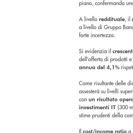
piano, confermando una
A livello
, il
reddituale
a livello di Gruppo Banc
forte incertezza.
Si evidenzia il
crescen
dell’offerta di prodotti e
rispet
annua del 4,1%
Come risultante delle di
assesterà su livelli supe
con
un risultato opera
(300 m
investimenti IT
stime prudenti della com
Il
a 
cost/income ratio