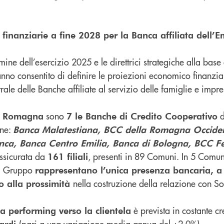
finanziarie a fine 2028 per la Banca affiliata dell
ermine dell’esercizio 2025 e le direttrici strategiche alla base
nno consentito di definire le proiezioni economico finanzia
ale delle Banche affiliate al servizio delle famiglie e impres
sono
d
a Romagna
7 le Banche di Credito Cooperativo
one:
Banca Malatestiana, BCC della Romagna Occiden
a, Banca Centro Emilia, Banca di Bologna, BCC Fe
assicurata da
, presenti in 89 Comuni. In 5 Comun
161 filiali
el Gruppo
rappresentano l’unica presenza bancaria, a
nella costruzione della relazione con Soc
o alla
prossimità
è prevista in costante cr
ia performing verso la clientela
(pari a una variazione media annua del +2,0%).
iardi