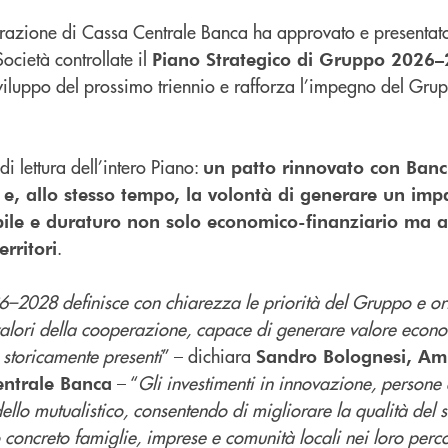
trazione di Cassa Centrale Banca ha approvato e presentato 
Società controllate il
Piano Strategico di Gruppo 2026
 sviluppo del prossimo triennio e rafforza l’impegno del Gr
di lettura dell’intero Piano:
un patto rinnovato con Banch
ori e, allo stesso tempo, la volontà di generare un imp
ile e duraturo non solo economico-finanziario ma a
.
erritori
26–2028 definisce con chiarezza le priorità del Gruppo e or
 valori della cooperazione, capace di generare valore econ
o storicamente presenti
” – dichiara
Sandro Bolognesi, Am
– “
Gli investimenti in innovazione, persone 
entrale Banca
ello mutualistico, consentendo di migliorare la qualità del s
ncreto famiglie, imprese e comunità locali nei loro perco