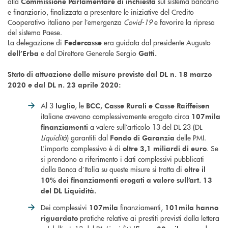
alla
sul sistema bancario
Commissione Parlamentare di inchiesta
e finanziario, finalizzata a presentare le iniziative del Credito
Cooperativo italiano per l’emergenza
Covid-19
e favorire la ripresa
del sistema Paese.
La delegazione di
era guidata dal presidente Augusto
Federcasse
e dal Direttore Generale Sergio
dell’Erba
Gatti.
Stato di attuazione delle misure previste dal DL n. 18 marzo
2020
e dal DL n. 23 aprile 2020:
Al 3
, le
luglio
BCC, Casse Rurali e Casse Raiffeisen
italiane avevano complessivamente erogato circa
107mila
a valere sull’articolo 13 del DL 23 (DL
finanziamenti
Liquidità
) garantiti dal
delle PMI.
Fondo di Garanzia
L’importo complessivo è di
. Se
oltre 3,1 miliardi di euro
si prendono a riferimento i dati complessivi pubblicati
dalla Banca d’Italia su queste misure si tratta di
oltre il
10% dei finanziamenti erogati a valere sull’art. 13
del DL Liquidità.
Dei complessivi
finanziamenti,
107mila
101mila hanno
pratiche relative ai prestiti previsti dalla lettera
riguardato