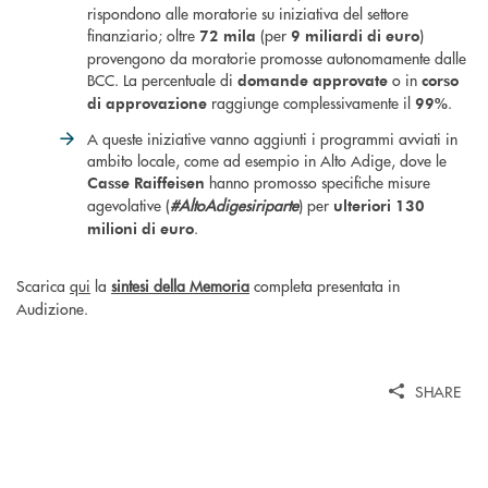
rispondono alle moratorie su iniziativa del settore
finanziario; oltre
(per
)
72 mila
9 miliardi di euro
provengono da moratorie promosse autonomamente dalle
BCC. La percentuale di
o in
domande approvate
corso
raggiunge complessivamente il
.
di approvazione
99%
A queste iniziative vanno aggiunti i programmi avviati in
ambito locale, come ad esempio in Alto Adige, dove le
hanno promosso specifiche misure
Casse Raiffeisen
agevolative (
#AltoAdigesiriparte
) per
ulteriori 130
.
milioni di euro
Scarica
qui
la
sintesi della Memoria
completa presentata in
Audizione.
SHARE