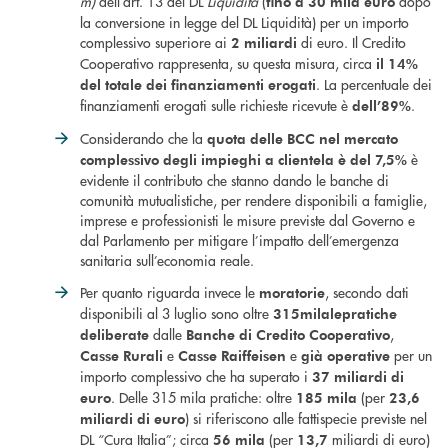
m)
dell’art. 13 del DL
Liquidità
(
dopo
fino a 30 mila euro
la conversione in legge del DL Liquidità) per un importo
complessivo superiore ai
di euro. Il Credito
2 miliardi
Cooperativo rappresenta, su questa misura, circa
il 14%
. La percentuale dei
del totale dei finanziamenti erogati
finanziamenti erogati sulle richieste ricevute è
.
dell’89%
Considerando che la
quota delle BCC nel mercato
è
complessivo degli impieghi a clientela è del 7,5%
evidente il contributo che stanno dando le banche di
comunità mutualistiche, per rendere disponibili a famiglie,
imprese e professionisti le misure previste dal Governo e
dal Parlamento per mitigare l’impatto dell’emergenza
sanitaria sull’economia reale.
Per quanto riguarda invece le
, secondo dati
moratorie
disponibili al 3 luglio sono oltre
315mila
le
pratiche
dalle
,
deliberate
Banche di Credito Cooperativo
e
e
per un
Casse Rurali
Casse Raiffeisen
già operative
importo complessivo che ha superato i
37 miliardi di
. Delle 315 mila pratiche: oltre
(per
euro
185 mila
23,6
) si riferiscono alle fattispecie previste nel
miliardi di euro
DL “Cura Italia”; circa
(per
miliardi di euro)
56 mila
13,7