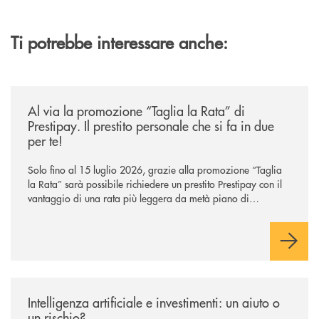
Ti potrebbe interessare anche:
/news/al-via-la-promozione-taglia-la-rata-di-prestipay-il-prestito-perso
Al via la promozione “Taglia la Rata” di
Prestipay. Il prestito personale che si fa in due
per te!
Solo fino al 15 luglio 2026, grazie alla promozione “Taglia
la Rata” sarà possibile richiedere un prestito Prestipay con il
vantaggio di una rata più leggera da metà piano di
rimborso.
/news/intelligenza-artificiale-e-investimenti-un-aiuto-o-un-rischio/
Intelligenza artificiale e investimenti: un aiuto o
un rischio?