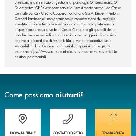
prestazione del servizio di gestione di portafogli. GP Benchmark, GP
Quantitative, GP Private sono servizi di investimento prestati da Cassa
Centrale Banca - Credito Cooperativo Italiano S.p.A. L’investimento in
Gestioni Patrimoniali non garantisce la conservazione del capitale
investito. L’informativa e le condizioni contrattuali complete sono a
disposizione presso la sede di Cassa Centrale e gli sportelli delle
banche che commercializzano il servizio. Per maggiori informazioni
relative alle tematiche di sostenibilità, si veda l’Informativa sulla
sostenibilità delle Gestioni Patrimoniali, disponibile al seguente
indirizzo:
https://www.cassacentrale.it/it/informativa-sostenibilita-
gestioni patrimoniali
Come possiamo
?
aiutarti
Accedi all' elenco completo delle filiali
Vuoi avere maggiori informazioni sulla nostra 
Hai bisogno di alcun
TROVA LA FILIALE
CONTATTO DIRETTO
TRASPARENZA