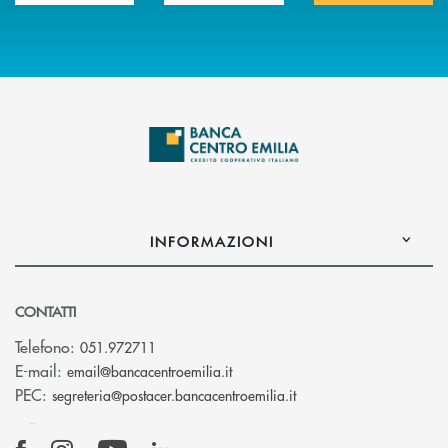
INFORMAZIONI
CONTATTI
Telefono:
051.972711
(si apre l’app di posta elettroni
E-mail:
email@bancacentroemilia.it
(si apre l’app di posta
PEC:
segreteria@postacer.bancacentroemilia.it