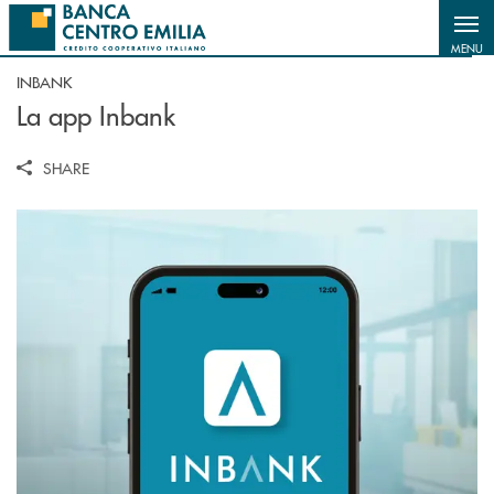
Salta al contenuto principale
MENU
INBANK
La app Inbank
SHARE