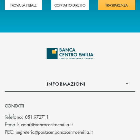
TROVA LA FILIALE
CONTATTO DIRETTO
TRASPARENZA
INFORMAZIONI
CONTATTI
Telefono:
051.972711
(si apre l’app di posta elettroni
E-mail:
email@bancacentroemilia.it
(si apre l’app di posta
PEC:
segreteria@postacer.bancacentroemilia.it