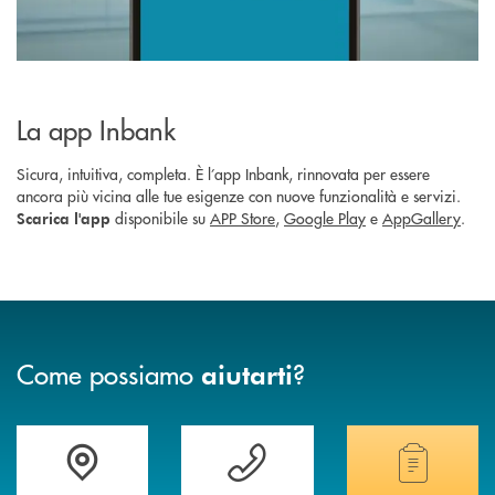
La app Inbank
Sicura, intuitiva, completa. È l’app Inbank, rinnovata per essere
ancora più vicina alle tue esigenze con nuove funzionalità e servizi.
disponibile su
APP Store
,
Google Play
e
AppGallery
.
Scarica l'app
Come possiamo
?
aiutarti
Accedi all' elenco completo delle filiali
Vuoi avere maggiori informazioni sulla nostra 
Hai bisogno di alcun