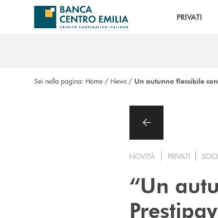
Salta al contenuto principale
PRIVATI
Sei nella pagina:
Home
/
News
/
Un autunno flessibile con
NOVITÀ
PRIVATI
SOCI
“Un autu
Prestipa