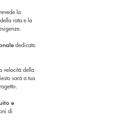
revede la
 della rata e la
esigenze.
dedicato
onale
a velocità della
iesto sarà a tua
rogetto.
uito e
oni di