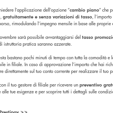
chiedere l’applicazione dell’opzione “
” che p
cambio piano
e,
, l’importo
gratuitamente e senza variazioni di tasso
borso, rimodulando l’impegno mensile in base alle proprie 
e novembre sarà possibile avvantaggiarsi del
tasso promozi
 di istruttoria pratica saranno azzerate.
iesta bastano pochi minuti di tempo con tutta la comodità e l
le in filiale. In caso di approvazione l’importo che hai rich
e direttamente sul tuo conto corrente per realizzare il tuo p
n il tuo gestore di filiale per ricevere un
preventivo grat
alle tue esigenze e per scoprire tutti i dettagli sulle condizi
o Prestipay >>