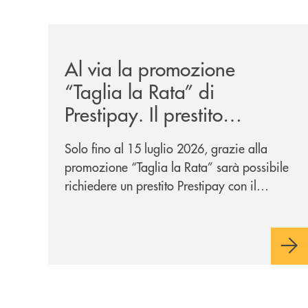
/news/al-via-la-promozione-taglia-la-rata-di-prest
Al via la promozione
“Taglia la Rata” di
Prestipay. Il prestito
personale che si fa in due
Solo fino al 15 luglio 2026, grazie alla
per te!
promozione “Taglia la Rata” sarà possibile
richiedere un prestito Prestipay con il
vantaggio di una rata più leggera da metà
piano di rimborso.