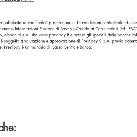
 pubblicitario con finalità promozionale. Le condizioni contrattuali ed eco
cumento Informazioni Europee di Base sul Credito ai Consumatori (cd. IEBCC),
o, disponibile sul sito www.prestipay.it e presso gli sportelli delle banche col
è soggetta a valutazione e approvazione di Prestipay S.p.A. previo accerta
te. Prestipay è un marchio di Cassa Centrale Banca.
che: