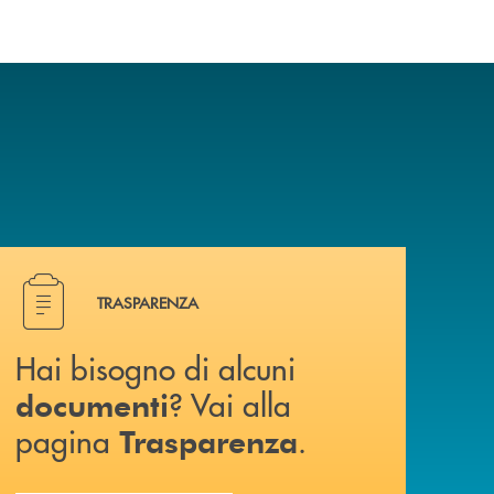
a? Contattaci .
Hai bisogno di alcuni documenti ? Vai alla pagina Traspa
TRASPARENZA
Hai bisogno di alcuni
? Vai alla
documenti
pagina
.
Trasparenza