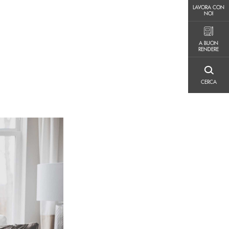
LAVORA CON NOI
LAVORA CON
NOI
A BUON RENDERE
A BUON
RENDERE
CERCA
CERCA