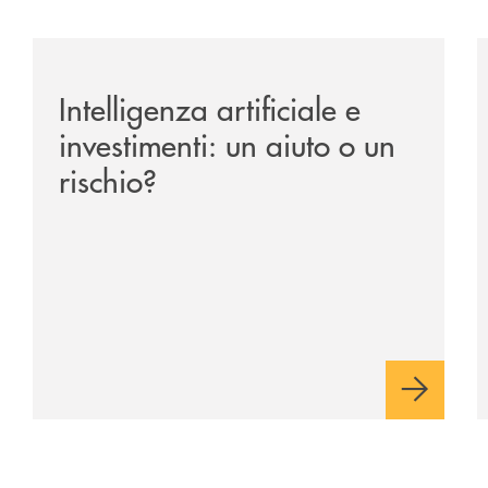
ipay-il-prestito-personale-che-si-fa-in-due-per-te/
/news/intelligenza-artificiale-e-investimenti-un-aiuto-o
/
Intelligenza artificiale e
investimenti: un aiuto o un
rischio?