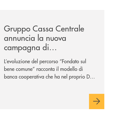
-un-rischio/
news/gruppo-cassa-centrale-annuncia-la-nuova-campagna-d
Gruppo Cassa Centrale
annuncia la nuova
campagna di
comunicazione
L’evoluzione del percorso “Fondato sul
nazionale: “
Oggi si dice
bene comune” racconta il modello di
ESG. Per noi è fare la cosa
banca cooperativa che ha nel proprio DNA
giusta. Da sempre
”
la vicinanza alle persone e ai territori.