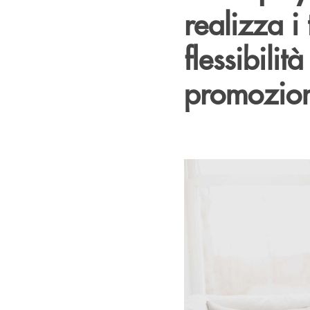
realizza i 
flessibilit
promozion