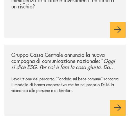
Intelligenza artificiale e investimenti: un aiuto o
un rischio?
/news/gruppo-cassa-centrale-annuncia-la-nuova-campagna-di-comunicaz
Gruppo Cassa Centrale annuncia la nuova
campagna di comunicazione nazionale: “
Oggi
si dice ESG. Per noi è fare la cosa giusta. Da
sempre
”
L’evoluzione del percorso “Fondato sul bene comune” racconta
il modello di banca cooperativa che ha nel proprio DNA la
vicinanza alle persone e ai territori.