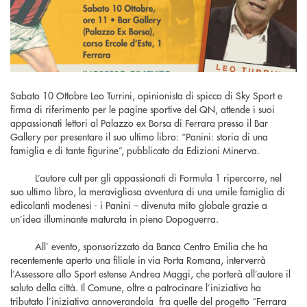
Sabato 10 Ottobre Leo Turrini, opinionista di spicco di Sky Sport e
firma di riferimento per le pagine sportive del QN, attende i suoi
appassionati lettori al Palazzo ex Borsa di Ferrara presso il Bar
Gallery per presentare il suo ultimo libro: “Panini: storia di una
famiglia e di tante figurine”, pubblicato da Edizioni Minerva.
L’autore cult per gli appassionati di Formula 1 ripercorre, nel
suo ultimo libro, la meravigliosa avventura di una umile famiglia di
edicolanti modenesi - i Panini – divenuta mito globale grazie a
un’idea illuminante maturata in pieno Dopoguerra.
All’ evento, sponsorizzato da Banca Centro Emilia che ha
recentemente aperto una filiale in via Porta Romana, interverrà
l’Assessore allo Sport estense Andrea Maggi, che porterà all’autore il
saluto della città. Il Comune, oltre a patrocinare l’iniziativa ha
tributato l’iniziativa annoverandola fra quelle del progetto “Ferrara