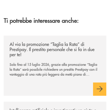
Ti potrebbe interessare anche:
/news/al-via-la-promozione-taglia-la-rata-di-prestipay-il-prestito-perso
Al via la promozione “Taglia la Rata” di
Prestipay. Il prestito personale che si fa in due
per te!
Solo fino al 15 luglio 2026, grazie alla promozione “Taglia
la Rata” sarà possibile richiedere un prestito Prestipay con il
vantaggio di una rata più leggera da metà piano di
rimborso.
/news/intelligenza-artificiale-e-investimenti-un-aiuto-o-un-rischio/