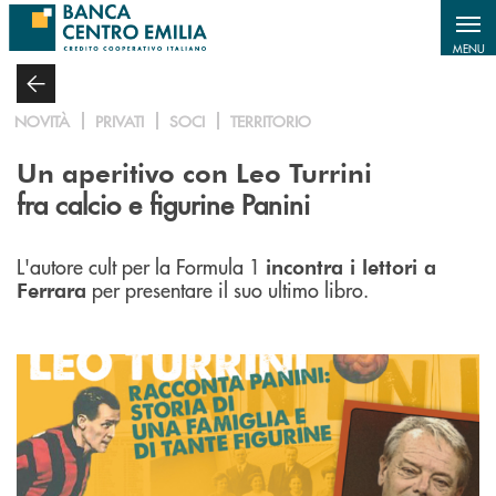
Salta al contenuto principale
MENU
NOVITÀ
PRIVATI
SOCI
TERRITORIO
Un aperitivo con Leo Turrini
fra calcio e figurine Panini
L'autore cult per la Formula 1
incontra i lettori a
per presentare il suo ultimo libro.
Ferrara