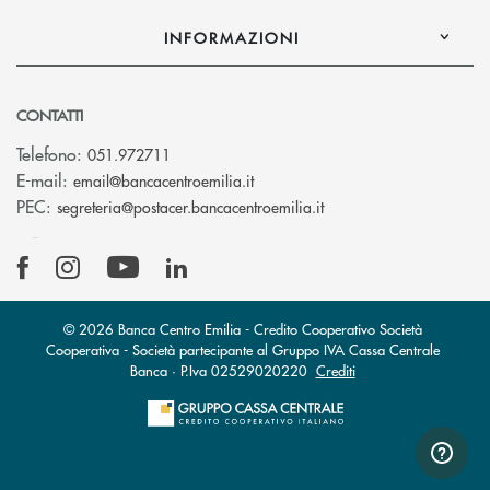
INFORMAZIONI
CONTATTI
Telefono:
051.972711
(si apre l’app di posta elettroni
E-mail:
email@bancacentroemilia.it
(si apre l’app di posta
PEC:
segreteria@postacer.bancacentroemilia.it
© 2026 Banca Centro Emilia - Credito Cooperativo Società
Cooperativa - Società partecipante al Gruppo IVA Cassa Centrale
Banca · P.Iva 02529020220
Crediti