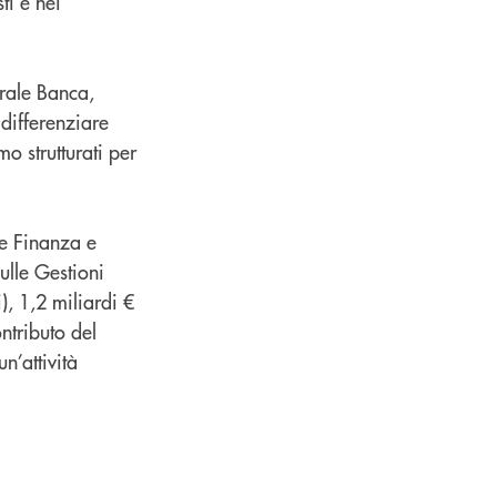
ti e nei
rale Banca,
differenziare
mo strutturati per
e Finanza e
ulle Gestioni
i), 1,2 miliardi €
ntributo del
n’attività