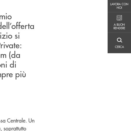
LAVORA CON NOI
LAVORA CON
NOI
rmio
A BUON RENDERE
ell’offerta
A BUON
RENDERE
izio si
rivate:
CERCA
CERCA
um (da
ni di
mpre più
ssa Centrale. Un
 soprattutto