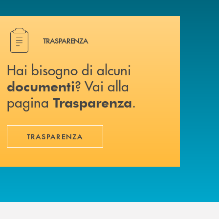
a? Contattaci .
Hai bisogno di alcuni documenti ? Vai alla pagina Traspa
TRASPARENZA
Hai bisogno di alcuni
? Vai alla
documenti
pagina
.
Trasparenza
TRASPARENZA