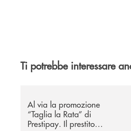
Ti potrebbe interessare an
/news/al-via-la-promozione-taglia-la-rata-di-prest
Al via la promozione
“Taglia la Rata” di
Prestipay. Il prestito