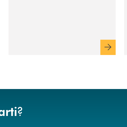
aziende
?
arti