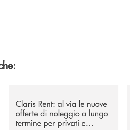
che:
ipay-il-prestito-personale-che-si-fa-in-due-per-te/
/news/claris-rent-al-via-le-nuove-offerte-di-noleggio-
/
Claris Rent: al via le nuove
offerte di noleggio a lungo
termine per privati e