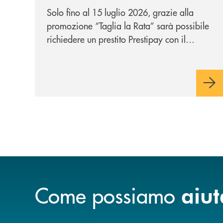
personale che si fa in due
Solo fino al 15 luglio 2026, grazie alla
per te!
promozione “Taglia la Rata” sarà possibile
richiedere un prestito Prestipay con il
vantaggio di una rata più leggera da metà
piano di rimborso.
Come possiamo
aiut