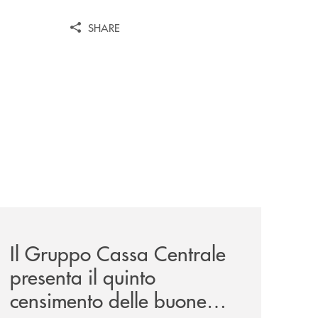
SHARE
a-lungo-termine-per-privati-e-aziende/
news/il-gruppo-cassa-centrale-presenta-il-quinto-censimen
Il Gruppo Cassa Centrale
presenta il quinto
censimento delle buone