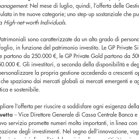
management
. Nel mese di luglio, quindi, l’offerta delle Gest
ulata in tre nuove categorie; uno step-up sostanziale che p
la
High-net-worth Individuals
.
atrimoniali sono caratterizzate da un alto grado di person
glio, in funzione del patrimonio investito. Le GP Private Si
he partono da 250.000 €, le GP Private Gold partono da 50
.000 €. Gli investitori, a seconda della disponibilità e degl
personalizzare la propria gestione accedendo a crescenti o
 che spaziano dai mercati globali ai mercati emergenti e ag
tica e sostenibile.
are l’offerta per riuscire a soddisfare ogni esigenza della 
– Vice Direttore Generale di Cassa Centrale Banca e
vetta
ovo servizio promette numeri molto importanti, in linea con 
zione degli investimenti. Nel segno dell’innovazione, vog