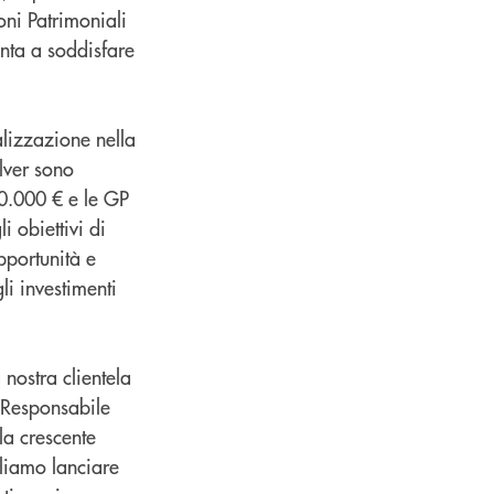
ioni Patrimoniali
unta a soddisfare
alizzazione nella
lver sono
0.000 € e le GP
i obiettivi di
pportunità e
li investimenti
nostra clientela
 Responsabile
la crescente
liamo lanciare