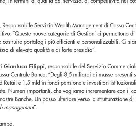
he, in termini di qualità del servizio, di competitività nei cos
, Responsabile Servizio Wealth Management di Cassa Cent
tivo: “Queste nuove categorie di Gestioni ci permettono di 
costruire portafogli più efficienti e personalizzabili. Ci sia
zio di elevata qualità e di forte presidio”.
ti
, responsabile del Servizio Commercial
Gianluca Filippi
ssa Centrale Banca: “Degli 8,5 miliardi di masse presenti s
d Retail e 1,5 mld in fondi pensione e investitori istituzional
ate. Numeri importanti, che vogliamo incrementare con il co
nostre Banche. Un passo ulteriore verso la strutturazione di u
th management
”.
tampa.