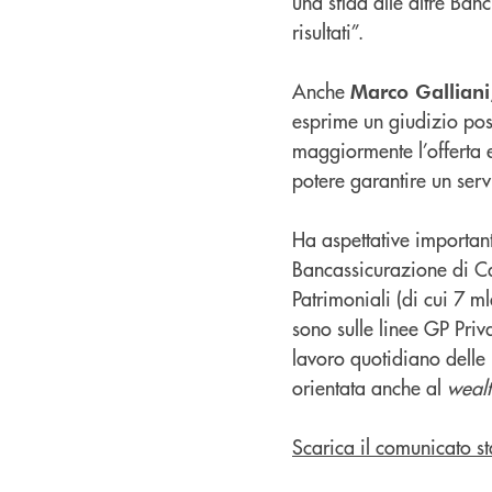
una sfida alle altre Banc
risultati”.
Anche
Marco Galliani
esprime un giudizio posi
maggiormente l’offerta e 
potere garantire un servi
Ha aspettative importan
Bancassicurazione di Ca
Patrimoniali (di cui 7 ml
sono sulle linee GP Priv
lavoro quotidiano delle 
orientata anche al
weal
Scarica il comunicato s