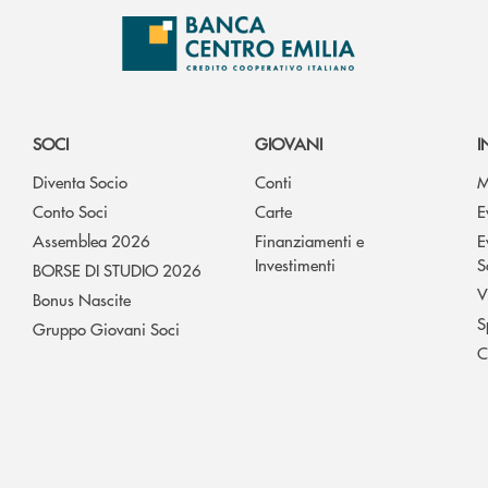
SOCI
GIOVANI
I
Diventa Socio
Conti
M
Conto Soci
Carte
E
Assemblea 2026
Finanziamenti e
E
Investimenti
S
BORSE DI STUDIO 2026
V
Bonus Nascite
S
Gruppo Giovani Soci
C