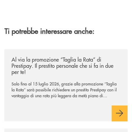
Ti potrebbe interessare anche:
/news/al-via-la-promozione-taglia-la-rata-di-prestipay-il-prestito-perso
Al via la promozione “Taglia la Rata” di
Prestipay. Il prestito personale che si fa in due
per te!
Solo fino al 15 luglio 2026, grazie alla promozione “Taglia
la Rata” sarà possibile richiedere un prestito Prestipay con il
vantaggio di una rata più leggera da metà piano di
rimborso.
/news/intelligenza-artificiale-e-investimenti-un-aiuto-o-un-rischio/