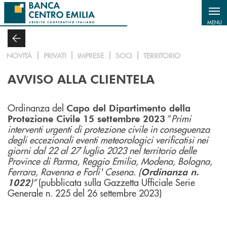
Salta al contenuto principale
MENU
NOVITÀ
PRIVATI
IMPRESE
SOCI
TERRITORIO
AVVISO ALLA CLIENTELA
Ordinanza del
Capo del Dipartimento della
“
Primi
Protezione Civile 15 settembre 2023
interventi urgenti di protezione civile in conseguenza
degli eccezionali eventi meteorologici verificatisi nei
giorni dal 22 al 27 luglio 2023 nel territorio delle
Province di Parma, Reggio Emilia, Modena, Bologna,
Ferrara, Ravenna e Forli' Cesena. (
Ordinanza n.
)”
(pubblicata sulla Gazzetta Ufficiale Serie
1022
Generale n. 225 del 26 settembre 2023)