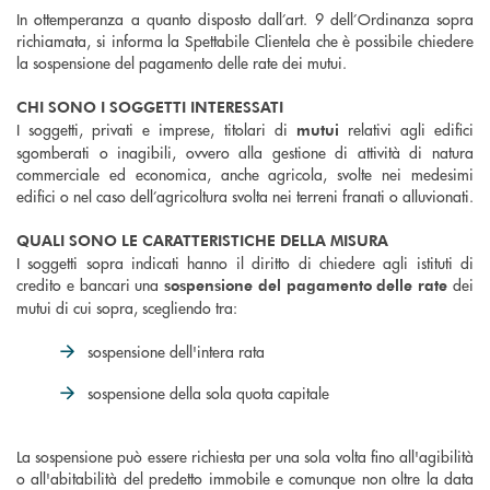
In ottemperanza a quanto disposto dall’art. 9 dell’Ordinanza sopra
richiamata, si informa la Spettabile Clientela che è possibile chiedere
la sospensione del pagamento delle rate dei mutui.
CHI SONO I SOGGETTI INTERESSATI
I soggetti, privati e imprese, titolari di
relativi agli edifici
mutui
sgomberati o inagibili, ovvero alla gestione di attività di natura
commerciale ed economica, anche agricola, svolte nei medesimi
edifici o nel caso dell’agricoltura svolta nei terreni franati o alluvionati.
QUALI SONO LE CARATTERISTICHE DELLA MISURA
I soggetti sopra indicati hanno il diritto di chiedere agli istituti di
credito e bancari una
dei
sospensione del pagamento delle rate
mutui di cui sopra, scegliendo tra:
sospensione dell'intera rata
sospensione della sola quota capitale
La sospensione può essere richiesta per una sola volta fino all'agibilità
o all'abitabilità del predetto immobile e comunque non oltre la data