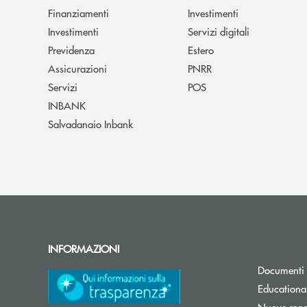
Finanziamenti
Investimenti
Investimenti
Servizi digitali
Previdenza
Estero
Assicurazioni
PNRR
Servizi
POS
INBANK
Salvadanaio Inbank
INFORMAZIONI
Documenti 
Educationa
Nuove regol