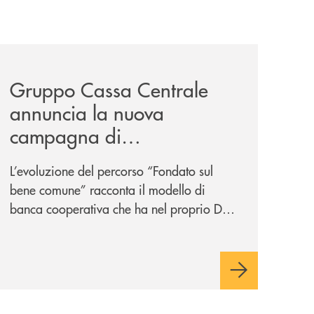
-un-rischio/
news/gruppo-cassa-centrale-annuncia-la-nuova-campagna-d
Gruppo Cassa Centrale
annuncia la nuova
campagna di
comunicazione
L’evoluzione del percorso “Fondato sul
nazionale: “
Oggi si dice
bene comune” racconta il modello di
ESG. Per noi è fare la cosa
banca cooperativa che ha nel proprio DNA
giusta. Da sempre
”
la vicinanza alle persone e ai territori.