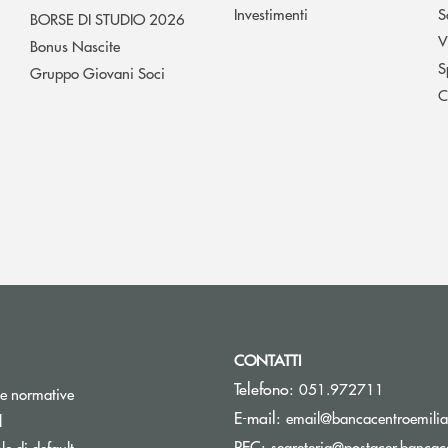
Investimenti
S
BORSE DI STUDIO 2026
V
Bonus Nascite
S
Gruppo Giovani Soci
C
CONTATTI
Telefono:
051.972711
e normative
E-mail:
email@bancacentroemilia.
l
PEC:
segreteria@postacer.bancace
e di default