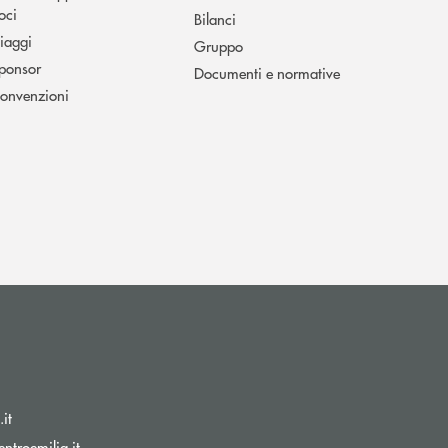
oci
Bilanci
iaggi
Gruppo
ponsor
Documenti e normative
onvenzioni
(si apre l’app di posta elettronica)
it
(si apre l’app di posta elettronica)
ntroemilia.it