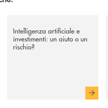
ipay-il-prestito-personale-che-si-fa-in-due-per-te/
/news/intelligenza-artificiale-e-investimenti-un-aiuto-o
/
Intelligenza artificiale e
investimenti: un aiuto o un
rischio?