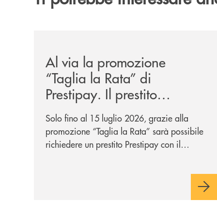
/news/al-via-la-promozione-taglia-la-rata-di-prest
Al via la promozione
“Taglia la Rata” di
Prestipay. Il prestito
personale che si fa in due
Solo fino al 15 luglio 2026, grazie alla
per te!
promozione “Taglia la Rata” sarà possibile
richiedere un prestito Prestipay con il
vantaggio di una rata più leggera da metà
piano di rimborso.