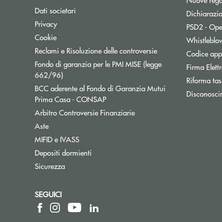
Dati societari
Dichiarazio
Privacy
PSD2 - Ope
Cookie
Whistleblo
Reclami e Risoluzione delle controversie
Codice appa
Fondo di garanzia per le PMI MISE (legge
Firma Elet
Apre una nuova finestra
662/96)
Riforma tas
BCC aderente al Fondo di Garanzia Mutui
Disconosci
Apre una nuova finestra
Prima Casa - CONSAP
Apre una nuova finestra
Arbitro Controversie Finanziarie
Aste
MIFID e IVASS
Depositi dormienti
Sicurezza
SEGUICI