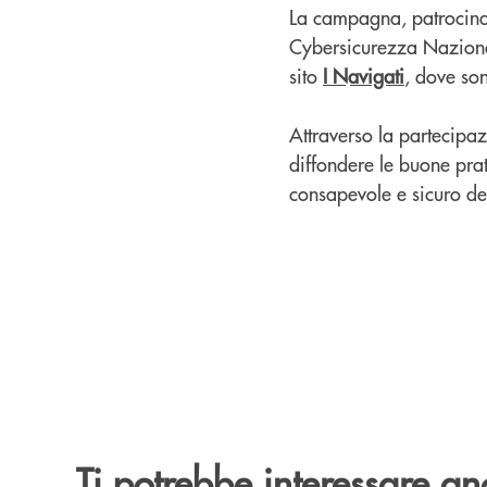
La campagna, patrocinat
Cybersicurezza Nazionale
sito
I Navigati
, dove son
Attraverso la partecipa
diffondere le buone prat
consapevole e sicuro deg
Ti potrebbe interessare an