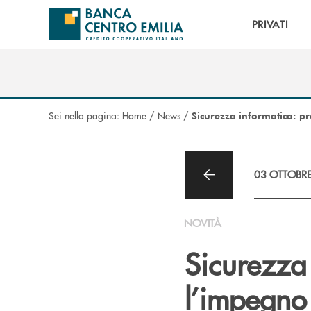
Salta al contenuto principale
PRIVATI
Sei nella pagina:
Home
/
News
/
Sicurezza informatica: p
03 OTTOBR
NOVITÀ
Sicurezza
l’impegno