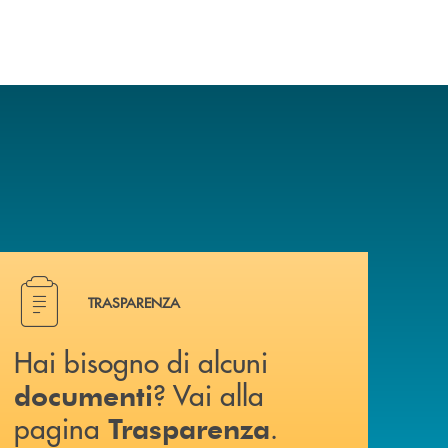
a? Contattaci .
Hai bisogno di alcuni documenti ? Vai alla pagina Traspa
TRASPARENZA
Hai bisogno di alcuni
? Vai alla
documenti
pagina
.
Trasparenza