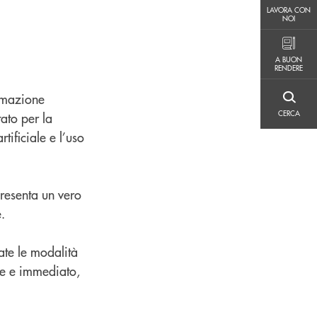
LAVORA CON NOI
LAVORA CON
NOI
A BUON RENDERE
A BUON
RENDERE
rmazione
CERCA
CERCA
ato per la
tificiale e l’uso
resenta un vero
.
ate le modalità
ice e immediato,