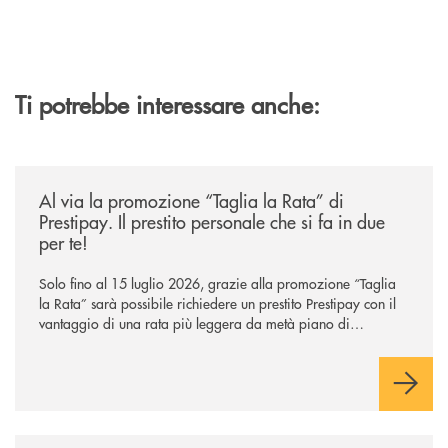
Ti potrebbe interessare anche:
/news/al-via-la-promozione-taglia-la-rata-di-prestipay-il-prestito-perso
Al via la promozione “Taglia la Rata” di
Prestipay. Il prestito personale che si fa in due
per te!
Solo fino al 15 luglio 2026, grazie alla promozione “Taglia
la Rata” sarà possibile richiedere un prestito Prestipay con il
vantaggio di una rata più leggera da metà piano di
rimborso.
/news/intelligenza-artificiale-e-investimenti-un-aiuto-o-un-rischio/