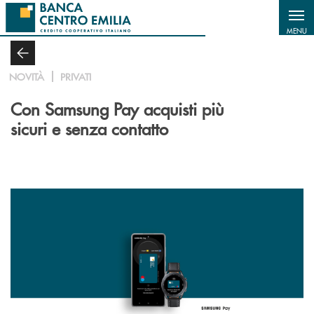
Salta al contenuto principale
MENU
NOVITÀ
PRIVATI
Con Samsung Pay acquisti più
sicuri e senza contatto