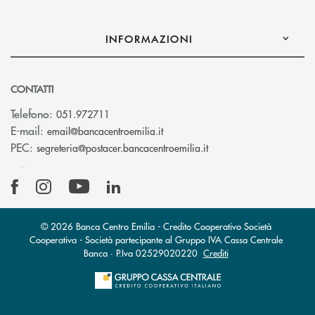
INFORMAZIONI
CONTATTI
Telefono:
051.972711
(si apre l’app di posta elettroni
E-mail:
email@bancacentroemilia.it
(si apre l’app di posta
PEC:
segreteria@postacer.bancacentroemilia.it
© 2026 Banca Centro Emilia - Credito Cooperativo Società
Cooperativa - Società partecipante al Gruppo IVA Cassa Centrale
Banca · P.Iva 02529020220
Crediti