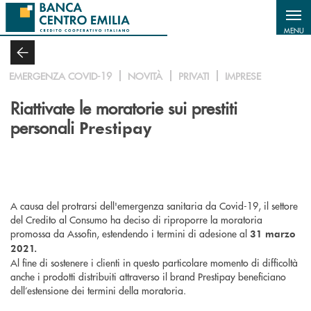
Salta al contenuto principale
MENU
EMERGENZA COVID-19
NOVITÀ
PRIVATI
IMPRESE
Riattivate le moratorie sui prestiti
personali
Prestipay
A causa del protrarsi dell'emergenza sanitaria da Covid-19, il settore
del Credito al Consumo ha deciso di riproporre la moratoria
promossa da Assofin, estendendo i termini di adesione al
31 marzo
2021.
Al fine di sostenere i clienti in questo particolare momento di difficoltà
anche i prodotti distribuiti attraverso il brand Prestipay beneficiano
dell’estensione dei termini della moratoria.