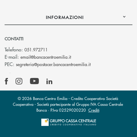
INFORMAZIONI
CONTATTI
Telefono:
051.972711
(si apre l’app di posta elettroni
E-mail:
email@bancacentroemilia.it
(si apre l’app di posta
PEC:
segreteria@postacer.bancacentroemilia.it
© 2026 Banca Centro Emilia - Credito Cooperativo Società
Cooperativa - Società partecipante al Gruppo IVA Cassa Centrale
Banca · P.Iva 02529020220
Crediti