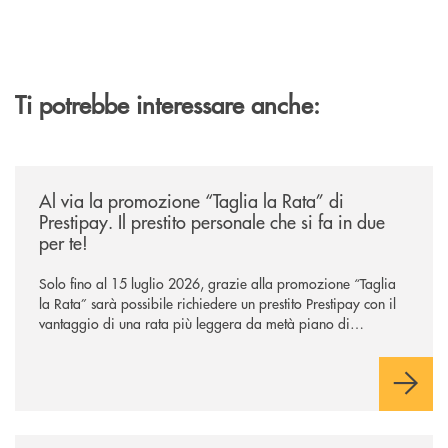
Ti potrebbe interessare anche:
/news/al-via-la-promozione-taglia-la-rata-di-prestipay-il-prestito-perso
Al via la promozione “Taglia la Rata” di
Prestipay. Il prestito personale che si fa in due
per te!
Solo fino al 15 luglio 2026, grazie alla promozione “Taglia
la Rata” sarà possibile richiedere un prestito Prestipay con il
vantaggio di una rata più leggera da metà piano di
rimborso.
/news/intelligenza-artificiale-e-investimenti-un-aiuto-o-un-rischio/