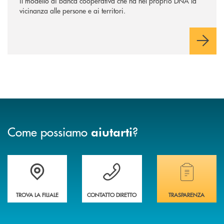
il modello di banca cooperativa che ha nel proprio DNA la
vicinanza alle persone e ai territori.
Come possiamo
?
aiutarti
Accedi all' elenco completo delle filiali
Vuoi avere maggiori informazioni sulla nostra 
Hai bisogno di alcun
TROVA LA FILIALE
CONTATTO DIRETTO
TRASPARENZA