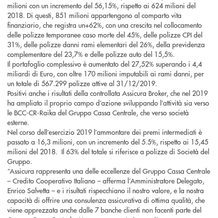
milioni con un incremento del 56,15%, rispetto ai 624 milioni del
2018. Di questi, 851 milioni appartengono al comparto vita
finanziario, che registra un+62%, con una crescita nel collocamento
delle polizze temporanee caso morte del 45%, delle polizze CPI del
31%, delle polizze danni rami elementari del 26%, della previdenza
complementare del 23,7% e delle polizze auto del 15,5%.
Il portafoglio complessivo è aumentato del 27,52% superando i 4,4
miliardi di Euro, con oltre 170 milioni imputabili ai rami danni, per
un totale di 567.299 polizze attive al 31/12/2019.
Positivi anche i risultati della controllata Assicura Broker, che nel 2019
ha ampliato il proprio campo d’azione sviluppando l’attività sia verso
le BCC-CR-Raika del Gruppo Cassa Centrale, che verso società
esterne.
Nel corso dell’esercizio 2019 l’ammontare dei premi intermediati è
passato a 16,3 milioni, con un incremento del 5.5%, rispetto ai 15,45
milioni del 2018. Il 63% del totale si riferisce a polizze di Società del
Gruppo.
“Assicura rappresenta una delle eccellenze del Gruppo Cassa Centrale
– Credito Cooperativo Italiano – afferma l’Amministratore Delegato,
Enrico Salvetta – e i risultati rispecchiano il nostro valore, e la nostra
capacità di offrire una consulenza assicurativa di ottima qualità, che
viene apprezzata anche dalle 7 banche clienti non facenti parte del