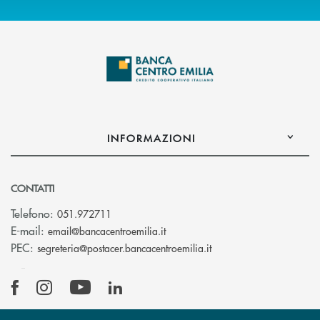
INFORMAZIONI
CONTATTI
Telefono:
051.972711
(si apre l’app di posta elettroni
E-mail:
email@bancacentroemilia.it
(si apre l’app di posta
PEC:
segreteria@postacer.bancacentroemilia.it