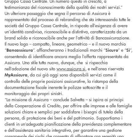
Gruppo Cassa Centrale. Un numero questo in crescita, a
testimonianza del riconoscimento della qualità dei nostri servizi.”
Un ulteriore passaggio che segna il percorso di Assicura è
rappresentato dal processo di rebranding che sta interessando tutte le
società del Gruppo Cassa Centrale, in risposta all’esigenza di avere
un’identità condivisa, riconoscibile e distintiva, caratterizzata da un
brand solido e riconoscibile anche per l’attività di Bancassicurazione.
Il nuovo logo – compatto, lineare, geometrico – e il nuovo marchio
“
”. affiancheranno i tradizionali marchi “
” e “
”,
Bancassicura
Sìcuro
Sì
consentendo di identificare ancora meglio l’offerta rappresentata da
Assicura. Uno stile tutto nuovo, dunque, che si rispecchia
nell’adozione del nuovo sito
www.assicura.si
, e nell’area riservata
, da cui già oggi sono disponibili servizi come il
MyAssicura
controllo delle proprie posizioni assicurative, la ristampa della
documentazione fiscale inerente le polizze sottoscritte e il
monitoraggio dei propri sinistri.
“La missione di Assicura – conclude Salvetta – si ispira ai principi
della Cooperazione di Credito, per offrire alle imprese e alle famiglie
soluzioni chiare e semplici per soddisfare i bisogni di tutela della
persona, di protezione dei beni e del patrimonio. Supportiamo i
clienti in un’adeguata pianificazione della previdenza complementare
e dell’assistenza sanitaria integrativa, per garantire una gestione
consapevole dei rischi che consenta di affrontare con serenità uno