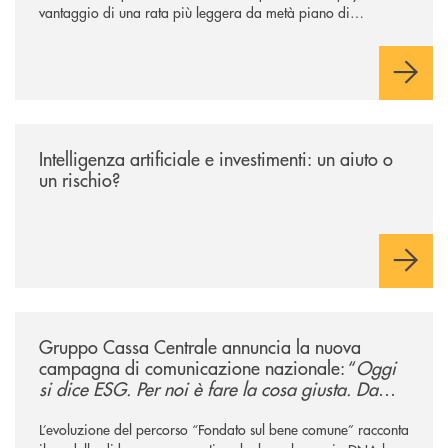
vantaggio di una rata più leggera da metà piano di
rimborso.
/news/intelligenza-artificiale-e-investimenti-un-aiuto-o-un-rischio/
Intelligenza artificiale e investimenti: un aiuto o
un rischio?
/news/gruppo-cassa-centrale-annuncia-la-nuova-campagna-di-comunicaz
Gruppo Cassa Centrale annuncia la nuova
campagna di comunicazione nazionale: “
Oggi
si dice ESG. Per noi è fare la cosa giusta. Da
sempre
”
L’evoluzione del percorso “Fondato sul bene comune” racconta