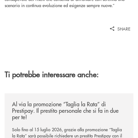
scenario in continua evoluzione ed esigenze sempre nuove.”
SHARE
Ti potrebbe interessare anche:
/news/al-via-la-promozione-taglia-la-rata-di-prestipay-il-prestito-perso
Al via la promozione “Taglia la Rata” di
Prestipay. Il prestito personale che si fa in due
per te!
Solo fino al 15 luglio 2026, grazie alla promozione “Taglia
la Rata” sarà possibile richiedere un prestito Prestipay con il