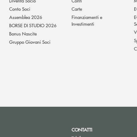
Diventa Socio
Conti
M
Conto Soci
Carte
E
Assemblea 2026
Finanziamenti e
E
Investimenti
S
BORSE DI STUDIO 2026
V
Bonus Nascite
S
Gruppo Giovani Soci
C
CONTATTI