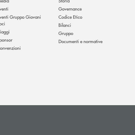
edia
Storia
venti
Governance
venti Gruppo Giovani
Codice Etico
oci
Bilanci
iaggi
Gruppo
ponsor
Documenti e normative
onvenzioni