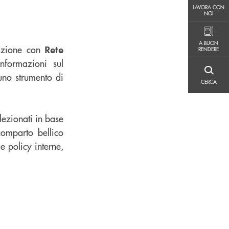
LAVORA CON NOI
LAVORA CON
NOI
A BUON RENDERE
A BUON
azione con
Rete
RENDERE
nformazioni sul
CERCA
uno strumento di
CERCA
ezionati in base
comparto bellico
le policy interne,