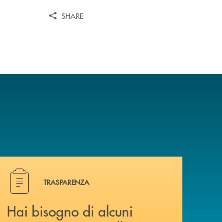
SHARE
a? Contattaci .
Hai bisogno di alcuni documenti ? Vai alla pagina Traspa
TRASPARENZA
Hai bisogno di alcuni