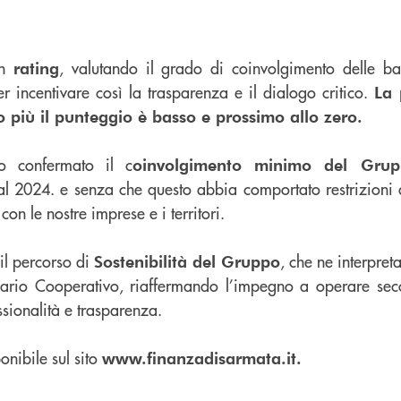
un
, valutando il grado di coinvolgimento delle ba
rating
per incentivare così la trasparenza e il dialogo critico.
La 
 più il punteggio è basso e prossimo allo zero.
 confermato il c
oinvolgimento minimo del Gr
al 2024. e senza che questo abbia comportato restrizioni a
con le nostre imprese e i territori.
il percorso di
, che ne interpret
Sostenibilità del Gruppo
ario Cooperativo, riaffermando l’impegno a operare seco
essionalità e trasparenza.
onibile sul sito
www.finanzadisarmata.it.