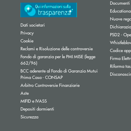
Documenti 
Educationa
Nuove regol
Dati societari
Dichiarazio
Privacy
PSD2 - Ope
Cookie
Whistleblo
Reclami e Risoluzione delle controversie
Codice appa
Fondo di garanzia per le PMI MISE (legge
Firma Elet
Apre una nuova finestra
662/96)
Riforma tas
BCC aderente al Fondo di Garanzia Mutui
Disconosci
Apre una nuova finestra
Prima Casa - CONSAP
Apre una nuova finestra
Arbitro Controversie Finanziarie
Aste
MIFID e IVASS
Depositi dormienti
Sicurezza