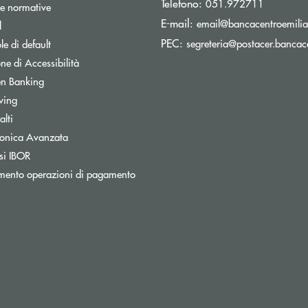
Telefono:
051.972711
e normative
E-mail:
email@bancacentroemilia.
l
PEC:
segreteria@postacer.bancace
e di default
ne di Accessibilità
n Banking
wing
lti
tronica Avanzata
si IBOR
mento operazioni di pagamento