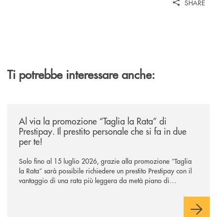
SHARE
Ti potrebbe interessare anche:
/news/al-via-la-promozione-taglia-la-rata-di-prestipay-il-prestito-perso
Al via la promozione “Taglia la Rata” di
Prestipay. Il prestito personale che si fa in due
per te!
Solo fino al 15 luglio 2026, grazie alla promozione “Taglia
la Rata” sarà possibile richiedere un prestito Prestipay con il
vantaggio di una rata più leggera da metà piano di
rimborso.