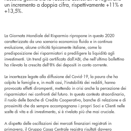
un incremento a doppia cifra, rispettivamente +11% e
+13,5%.
La Giornata Mondiale del Risparmio ripropone in questo 2020
caratterizzato da uno scenario economico fluido e in continua
evoluzione, alcune criticità tipicamente italiane, come la
predisposizione dei risparmiatori a prediligere la liquidità agli
investimenti. Un trend già certificato dall’ABI, che nell’ultimo bollettino
ha rilevato la crescita dell'8% dei depositi in conto corrente.
Le incertezze legate alla diffusione del Covid-19, la paura che ha
colpito le famiglie e, in molti casi, l'instabilità dei redditi, hanno
provocato effetti dirompenti, mettendo in crisi anche la percezione dei
risparmiatori nei confronti del futuro. In questo contesto straordinario,
il ruolo delle Banche di Credito Cooperativo, banche di relazione e di
prossimità che da sempre accompagnano i propri Soci e Clienti nelle
scelte di vita e di investimento, si è rivelato più che mai cruciale.
A dispetto delle oscillazioni dei mercati finanziari registrati in
primavera, il Gruppo Cassa Centrale registra risultati davvero