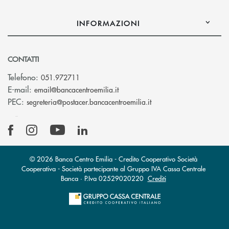
INFORMAZIONI
CONTATTI
Telefono:
051.972711
(si apre l’app di posta elettroni
E-mail:
email@bancacentroemilia.it
(si apre l’app di posta
PEC:
segreteria@postacer.bancacentroemilia.it
© 2026 Banca Centro Emilia - Credito Cooperativo Società
Cooperativa - Società partecipante al Gruppo IVA Cassa Centrale
Banca · P.Iva 02529020220
Crediti