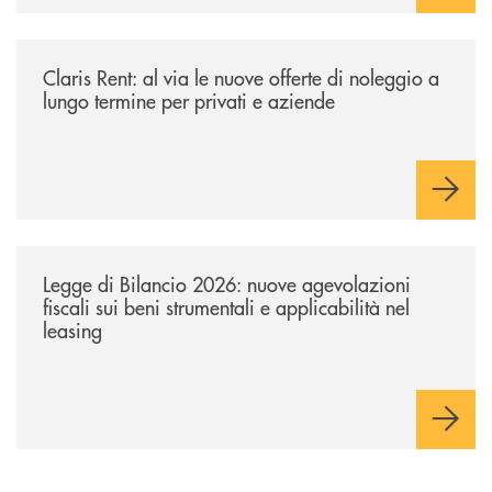
/news/claris-rent-al-via-le-nuove-offerte-di-noleggio-a-lungo-termine-p
Claris Rent: al via le nuove offerte di noleggio a
lungo termine per privati e aziende
/news/legge-di-bilancio-2026-nuove-agevolazioni-fiscali-sui-beni-strume
Legge di Bilancio 2026: nuove agevolazioni
fiscali sui beni strumentali e applicabilità nel
leasing