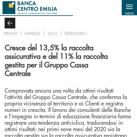
Salta al contenuto principale
MENU
PRIVATI
IMPRESE
SOCI
TERRITORIO
Cresce del 13,5% la raccolta
assicurativa e del 11% la raccolta
gestita per il Gruppo Cassa
Centrale
Comprovata ancora una volta da ottimi risultati
l’attività del Gruppo Cassa Centrale, che conferma la
propria vicinanza al territorio e ai Clienti e registra
numeri in crescita. Il lavoro dei consulenti delle Banche
e l'impegno in termini di educazione finanziaria fanno
registrare una tendenza anticiclica, traducendosi in
ottimi risultati: nei primi nove mesi del 2020 sia la
raccolta gestita sia la raccolta assicurativa registrano