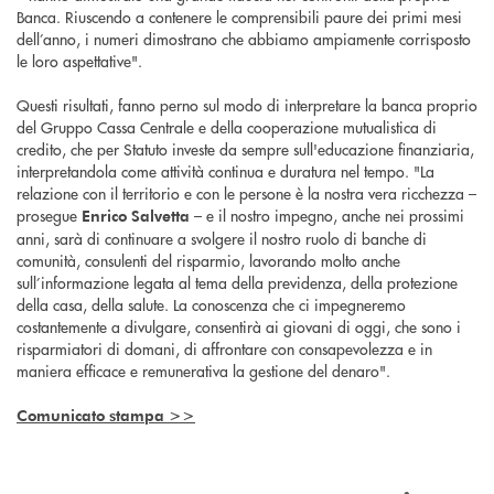
Banca. Riuscendo a contenere le comprensibili paure dei primi mesi
dell’anno, i numeri dimostrano che abbiamo ampiamente corrisposto
le loro aspettative".
Questi risultati, fanno perno sul modo di interpretare la banca proprio
del Gruppo Cassa Centrale e della cooperazione mutualistica di
credito, che per Statuto investe da sempre sull'educazione finanziaria,
interpretandola come attività continua e duratura nel tempo. "La
relazione con il territorio e con le persone è la nostra vera ricchezza –
prosegue
– e il nostro impegno, anche nei prossimi
Enrico Salvetta
anni, sarà di continuare a svolgere il nostro ruolo di banche di
comunità, consulenti del risparmio, lavorando molto anche
sull’informazione legata al tema della previdenza, della protezione
della casa, della salute. La conoscenza che ci impegneremo
costantemente a divulgare, consentirà ai giovani di oggi, che sono i
risparmiatori di domani, di affrontare con consapevolezza e in
maniera efficace e remunerativa la gestione del denaro".
Comunicato stampa >>