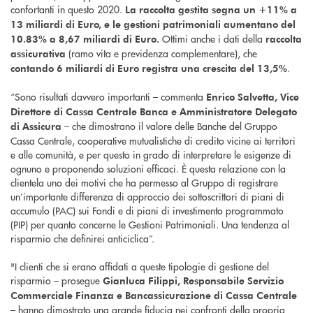
confortanti in questo 2020.
La raccolta gestita segna un +11% a
13 miliardi di Euro, e le gestioni patrimoniali aumentano del
Ottimi anche i dati della
10.83% a 8,67 miliardi di Euro.
raccolta
(ramo vita e previdenza complementare), che
assicurativa
.
contando 6 miliardi di Euro registra una crescita del 13,5%
“Sono risultati davvero importanti – commenta
Enrico Salvetta, Vice
Direttore di Cassa Centrale Banca e Amministratore Delegato
– che dimostrano il valore delle Banche del Gruppo
di Assicura
Cassa Centrale, cooperative mutualistiche di credito vicine ai territori
e alle comunità, e per questo in grado di interpretare le esigenze di
ognuno e proponendo soluzioni efficaci. È questa relazione con la
clientela uno dei motivi che ha permesso al Gruppo di registrare
un’importante differenza di approccio dei sottoscrittori di piani di
accumulo (PAC) sui Fondi e di piani di investimento programmato
(PIP) per quanto concerne le Gestioni Patrimoniali. Una tendenza al
risparmio che definirei anticiclica”.
"I clienti che si erano affidati a queste tipologie di gestione del
risparmio – prosegue
Gianluca Filippi, Responsabile Servizio
Commerciale Finanza e Bancassicurazione di Cassa Centrale
– hanno dimostrato una grande fiducia nei confronti della propria