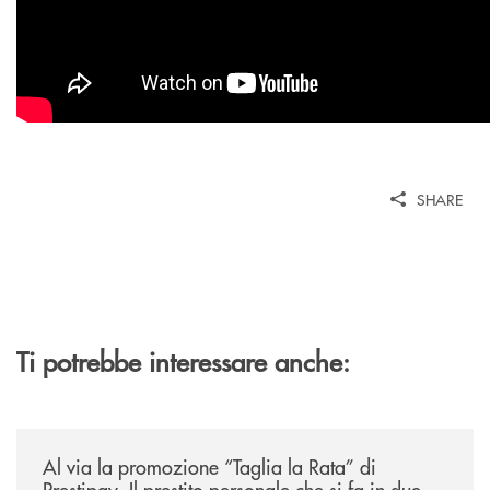
SHARE
Ti potrebbe interessare anche:
/news/al-via-la-promozione-taglia-la-rata-di-prestipay-il-prestito-perso
Al via la promozione “Taglia la Rata” di
Prestipay. Il prestito personale che si fa in due