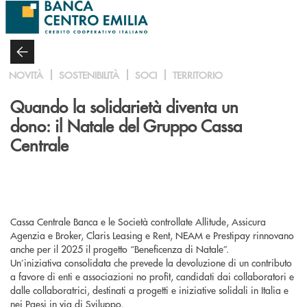
Salta al contenuto principale
NOVITÀ
SOSTENIBILITÀ
SOCI
TERRITORIO
Quando la solidarietà diventa un
dono: il Natale del Gruppo Cassa
Centrale
Cassa Centrale Banca e le Società controllate Allitude, Assicura
Agenzia e Broker, Claris Leasing e Rent, NEAM e Prestipay rinnovano
anche per il 2025 il progetto “Beneficenza di Natale”.
Un’iniziativa consolidata che prevede la devoluzione di un contributo
a favore di enti e associazioni no profit, candidati dai collaboratori e
dalle collaboratrici, destinati a progetti e iniziative solidali in Italia e
nei Paesi in via di Sviluppo.