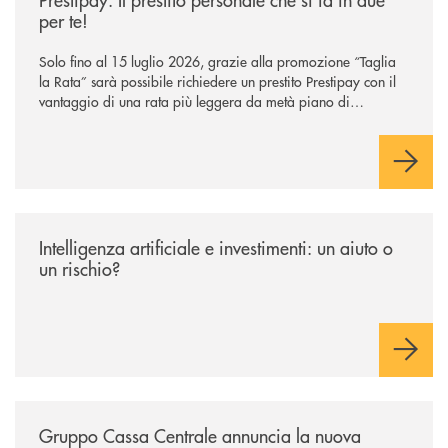
per te!
Solo fino al 15 luglio 2026, grazie alla promozione “Taglia
la Rata” sarà possibile richiedere un prestito Prestipay con il
vantaggio di una rata più leggera da metà piano di
rimborso.
/news/intelligenza-artificiale-e-investimenti-un-aiuto-o-un-rischio/
Intelligenza artificiale e investimenti: un aiuto o
un rischio?
/news/gruppo-cassa-centrale-annuncia-la-nuova-campagna-di-comunicaz
Gruppo Cassa Centrale annuncia la nuova