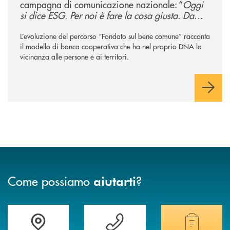
campagna di comunicazione nazionale: “
Oggi
si dice ESG. Per noi è fare la cosa giusta. Da
sempre
”
L’evoluzione del percorso “Fondato sul bene comune” racconta
il modello di banca cooperativa che ha nel proprio DNA la
vicinanza alle persone e ai territori.
Come possiamo
?
aiutarti
Accedi all' elenco completo delle filiali
Vuoi avere maggiori informazioni sulla nostra 
Hai bisogno di alcun