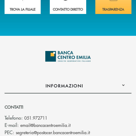
TROVA LA FILIALE
CONTATTO DIRETTO
TRASPARENZA
INFORMAZIONI
CONTATTI
Telefono:
051.972711
(si apre l’app di posta elettroni
E-mail:
email@bancacentroemilia.it
(si apre l’app di posta
PEC:
segreteria@postacer.bancacentroemilia.it