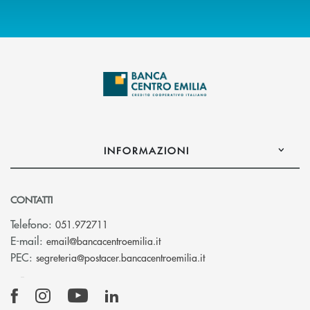
INFORMAZIONI
CONTATTI
Telefono:
051.972711
(si apre l’app di posta elettroni
E-mail:
email@bancacentroemilia.it
(si apre l’app di posta
PEC:
segreteria@postacer.bancacentroemilia.it