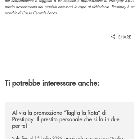
del finanziamento è soggetta a valutazione e approvazione di Prestipay S.p.A.
previo accertamento dei requisiti necessari in capo al richiedente. Prestipay è un
marchio di Cassa Centrale Banca.
SHARE
Ti potrebbe interessare anche:
/news/al-via-la-promozione-taglia-la-rata-di-prestipay-il-prestito-perso
Al via la promozione “Taglia la Rata” di
Prestipay. Il prestito personale che si fa in due
per te!
Solo fino al 15 luglio 2026, grazie alla promozione “Taglia