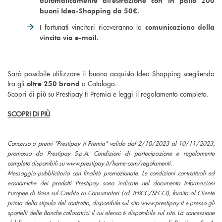
automaticamente all'estrazione con in palio 200
buoni Idea-Shopping da 50€.
I fortunati vincitori riceveranno la
comunicazione della
vincita via e-mail.
Sarà possibile utilizzare il buono acquisto Idea-Shopping scegliendo
tra gli
a Catalogo.
oltre 250 brand
Scopri di più su Prestipay ti Premia e leggi il regolamento completo.
SCOPRI DI PIÙ
Concorso a premi “Prestipay ti Premia” valido dal 2/10/2023 al 10/11/2023,
promosso da Prestipay S.p.A. Condizioni di partecipazione e regolamento
completo disponibili su www.prestipay.it/home-com/regolamenti.
Messaggio pubblicitario con finalità promozionale. Le condizioni contrattuali ed
economiche dei prodotti Prestipay sono indicate nel documento Informazioni
Europee di Base sul Credito ai Consumatori (cd. IEBCC/SECCI), fornito al Cliente
prima della stipula del contratto, disponibile sul sito www.prestipay.it e presso gli
sportelli delle Banche collocatrici il cui elenco è disponibile sul sito. La concessione