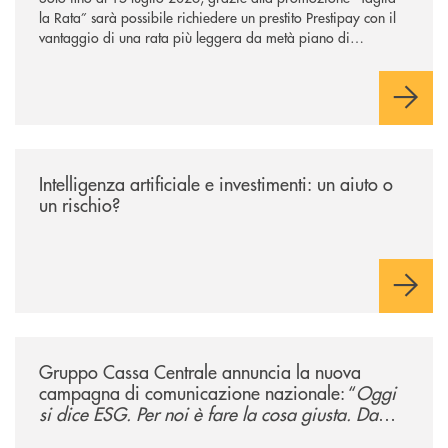
la Rata” sarà possibile richiedere un prestito Prestipay con il
vantaggio di una rata più leggera da metà piano di
rimborso.
/news/intelligenza-artificiale-e-investimenti-un-aiuto-o-un-rischio/
Intelligenza artificiale e investimenti: un aiuto o
un rischio?
/news/gruppo-cassa-centrale-annuncia-la-nuova-campagna-di-comunicaz
Gruppo Cassa Centrale annuncia la nuova
campagna di comunicazione nazionale: “
Oggi
si dice ESG. Per noi è fare la cosa giusta. Da
sempre
”