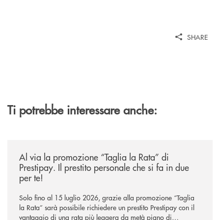
SHARE
Ti potrebbe interessare anche:
/news/al-via-la-promozione-taglia-la-rata-di-prestipay-il-prestito-perso
Al via la promozione “Taglia la Rata” di
Prestipay. Il prestito personale che si fa in due
per te!
Solo fino al 15 luglio 2026, grazie alla promozione “Taglia
la Rata” sarà possibile richiedere un prestito Prestipay con il
vantaggio di una rata più leggera da metà piano di