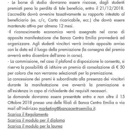
- Le borse di studio dovranno essere riscosse, dagli studenti
premiati pena la perdita di tale beneficio, entro il 21/12/2018.
L’accredito dovrà avvenire tassativamente su rapporto intestato al
beneficiario (es. c/c, Carta ricaricabile, ecc.) che dovrà essere
mantenuto attivo per almeno 12 mesi.
-Il riconoscimento economico verrà assegnato nel corso di
apposita manifestazione che Banca Centro Emilia provvederà ad
organizzare. Agli studenti vincitori verrà inviato apposito avviso
con la data ed il luogo della premiazione (la consegna del premio
avverrà entro dicembre dell’anno in corso).
- La commissione, nel caso il plafond a disposizione lo consenta, si
riserva la possibilità di istituire un premio di consolazione di € 50
per coloro che non verranno selezionati per la premiazione.
La concessione dei premi è subordinata alla presenza dei vincitori
durante la manifestazione ove avverrà la premiazione e
all’esistenza in capo al richiedente dei requisiti necessari.
Le domande dovranno essere presentate entro e non oltre il 15
Ottobre 2018 presso una delle filiali di Banca Centro Emilia o via
mail all'indirizzo
marketing@bancacentroemilia.it
.
Scarica il Regolamento
Scarica il modulo per il diploma
Scarica il modulo per la laurea