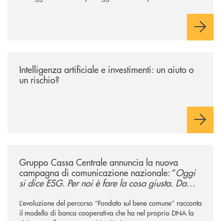
rimborso.
/news/intelligenza-artificiale-e-investimenti-un-aiuto-o-un-rischio/
Intelligenza artificiale e investimenti: un aiuto o
un rischio?
/news/gruppo-cassa-centrale-annuncia-la-nuova-campagna-di-comunicaz
Gruppo Cassa Centrale annuncia la nuova
campagna di comunicazione nazionale: “
Oggi
si dice ESG. Per noi è fare la cosa giusta. Da
sempre
”
L’evoluzione del percorso “Fondato sul bene comune” racconta
il modello di banca cooperativa che ha nel proprio DNA la