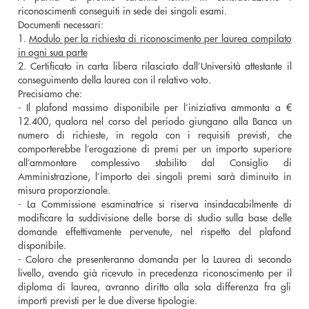
riconoscimenti conseguiti in sede dei singoli esami.
Documenti necessari:
1.
Modulo per la richiesta di riconoscimento per laurea compilato
in ogni sua parte
2. Certificato in carta libera rilasciato dall’Università attestante il
conseguimento della laurea con il relativo voto.
Precisiamo che:
- Il plafond massimo disponibile per l’iniziativa ammonta a €
12.400, qualora nel corso del periodo giungano alla Banca un
numero di richieste, in regola con i requisiti previsti, che
comporterebbe l’erogazione di premi per un importo superiore
all’ammontare complessivo stabilito dal Consiglio di
Amministrazione, l’importo dei singoli premi sarà diminuito in
misura proporzionale.
- La Commissione esaminatrice si riserva insindacabilmente di
modificare la suddivisione delle borse di studio sulla base delle
domande effettivamente pervenute, nel rispetto del plafond
disponibile.
- Coloro che presenteranno domanda per la Laurea di secondo
livello, avendo già ricevuto in precedenza riconoscimento per il
diploma di laurea, avranno diritto alla sola differenza fra gli
importi previsti per le due diverse tipologie.