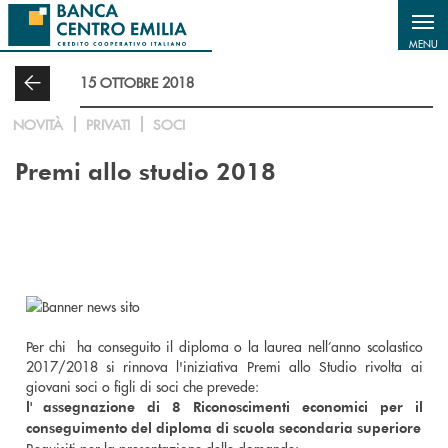
Salta al contenuto principale
MENU
15 OTTOBRE 2018
NOVITÀ
PRIVATI
SOCI
Premi allo studio 2018
Per chi ha conseguito il diploma o la laurea nell’anno scolastico
2017/2018 si rinnova l'iniziativa Premi allo Studio rivolta ai
giovani soci o figli di soci che prevede:
l' assegnazione di 8 Riconoscimenti economici per il
conseguimento del diploma di scuola secondaria superiore