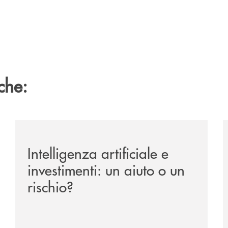
che:
ipay-il-prestito-personale-che-si-fa-in-due-per-te/
/news/intelligenza-artificiale-e-investimenti-un-aiuto-o
/
Intelligenza artificiale e
investimenti: un aiuto o un
rischio?