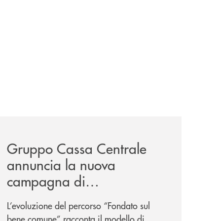
-un-rischio/
news/gruppo-cassa-centrale-annuncia-la-nuova-campagna-d
Gruppo Cassa Centrale
annuncia la nuova
campagna di
comunicazione
L’evoluzione del percorso “Fondato sul
nazionale: “
Oggi si dice
bene comune” racconta il modello di