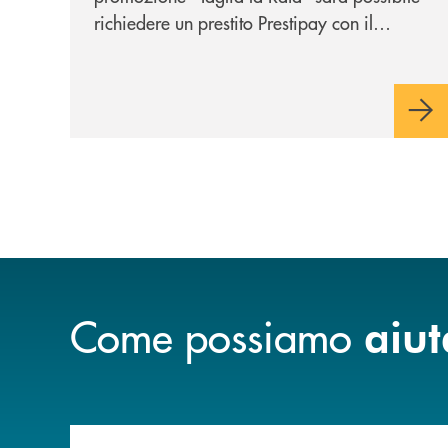
richiedere un prestito Prestipay con il
vantaggio di una rata più leggera da metà
piano di rimborso.
Come possiamo
aiut