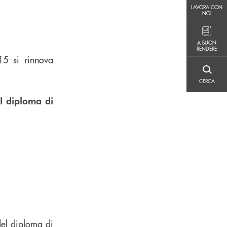
LAVORA CON NOI
LAVORA CON
NOI
A BUON RENDERE
A BUON
RENDERE
15 si rinnova
CERCA
CERCA
l diploma di
del diploma di