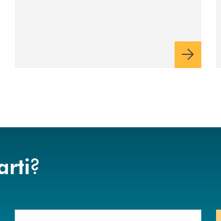
?
arti