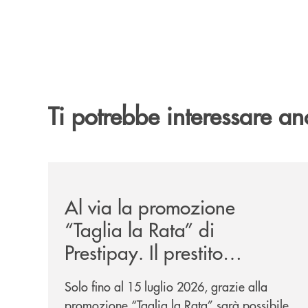
Ti potrebbe interessare an
/news/al-via-la-promozione-taglia-la-rata-di-prest
Al via la promozione
“Taglia la Rata” di
Prestipay. Il prestito
personale che si fa in due
Solo fino al 15 luglio 2026, grazie alla
per te!
promozione “Taglia la Rata” sarà possibile