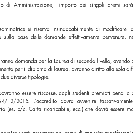
lio di Amministrazione, l’importo dei singoli premi sar
.
minatrice si riserva insindacabilmente di modificare la
o sulla base delle domande effettivamente pervenute, ne
eranno domanda per la Laurea di secondo livello, avendo g
ento per il diploma di laurea, avranno diritto alla sola dif
e due diverse tipologie.
dovranno essere riscosse, dagli studenti premiati pena la p
 24/12/2015. L’accredito dovrà avvenire tassativament
ario (es. c/c, Carta ricaricabile, ecc.) che dovrà essere ma
conomico verrà assegnato nel corso di apposita manifestaz