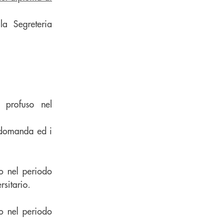
la Segreteria
 profuso nel
e domanda ed i
to nel periodo
sitario.
to nel periodo