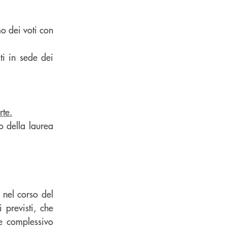
o dei voti con
ti in sede dei
rte.
to della laurea
 nel corso del
 previsti, che
e complessivo