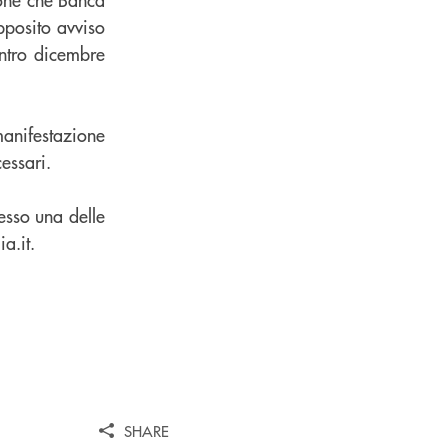
pposito avviso
ntro dicembre
manifestazione
essari.
esso una delle
a.it.
SHARE