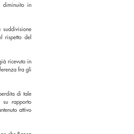
à diminuito in
 suddivisione
l rispetto del
ià ricevuto in
ferenza fra gli
erdita di tale
e su rapporto
ntenuto attivo
ione che Banca