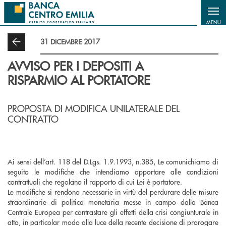
Salta al contenuto principale
MENU
31 DICEMBRE 2017
AVVISO PER I DEPOSITI A
RISPARMIO AL PORTATORE
PROPOSTA DI MODIFICA UNILATERALE DEL
CONTRATTO
Ai sensi dell’art. 118 del D.Lgs. 1.9.1993, n.385, Le comunichiamo di
seguito le modifiche che intendiamo apportare alle condizioni
contrattuali che regolano il rapporto di cui Lei è portatore.
Le modifiche si rendono necessarie in virtù del perdurare delle misure
straordinarie di politica monetaria messe in campo dalla Banca
Centrale Europea per contrastare gli effetti della crisi congiunturale in
atto, in particolar modo alla luce della recente decisione di prorogare