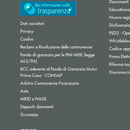
Documenti 
Educationa
Nuove regol
Dati societari
Dichiarazio
Privacy
PSD2 - Ope
Cookie
Whistleblo
Reclami e Risoluzione delle controversie
Codice appa
Fondo di garanzia per le PMI MISE (legge
Firma Elet
Apre una nuova finestra
662/96)
Riforma tas
BCC aderente al Fondo di Garanzia Mutui
Disconosci
Apre una nuova finestra
Prima Casa - CONSAP
Apre una nuova finestra
Arbitro Controversie Finanziarie
Aste
MIFID e IVASS
Depositi dormienti
Sicurezza