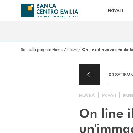
Salta al contenuto principale
PRIVATI
Sei nella pagina:
Home
/
News
/
On line il nuovo sito de
03 SETTEMB
NOVITÀ
PRIVATI
IMPR
On line i
un'immag