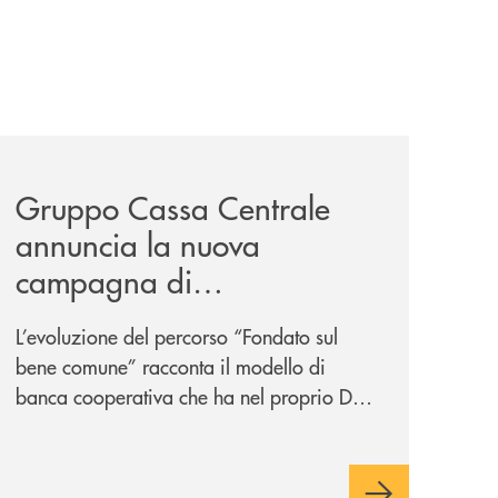
-un-rischio/
news/gruppo-cassa-centrale-annuncia-la-nuova-campagna-d
Gruppo Cassa Centrale
annuncia la nuova
campagna di
comunicazione
L’evoluzione del percorso “Fondato sul
nazionale: “
Oggi si dice
bene comune” racconta il modello di
ESG. Per noi è fare la cosa
banca cooperativa che ha nel proprio DNA
giusta. Da sempre
”
la vicinanza alle persone e ai territori.