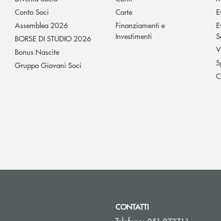
Conto Soci
Carte
E
Assemblea 2026
Finanziamenti e
E
Investimenti
S
BORSE DI STUDIO 2026
V
Bonus Nascite
S
Gruppo Giovani Soci
C
CONTATTI
Telefono:
051.972711