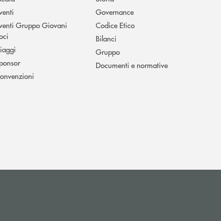
venti
Governance
venti Gruppo Giovani
Codice Etico
oci
Bilanci
iaggi
Gruppo
ponsor
Documenti e normative
onvenzioni