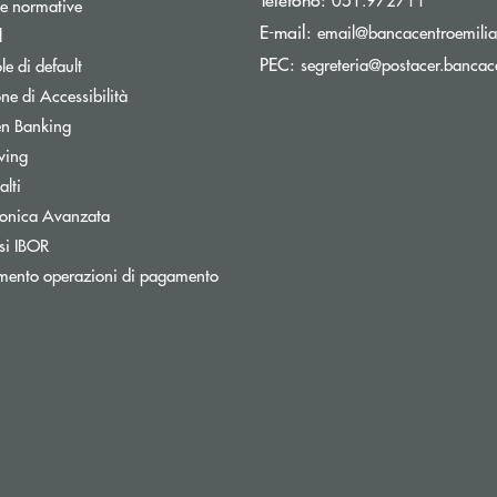
e normative
E-mail:
email@bancacentroemilia.
l
PEC:
segreteria@postacer.bancace
e di default
ne di Accessibilità
n Banking
wing
lti
tronica Avanzata
si IBOR
mento operazioni di pagamento