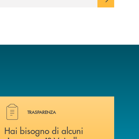
a? Contattaci .
Hai bisogno di alcuni documenti ? Vai alla pagina Traspa
TRASPARENZA
Hai bisogno di alcuni