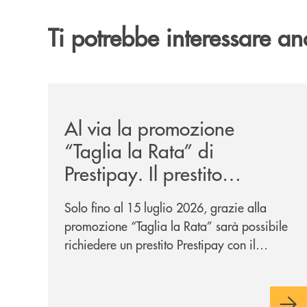
Ti potrebbe interessare an
/news/al-via-la-promozione-taglia-la-rata-di-prest
Al via la promozione
“Taglia la Rata” di
Prestipay. Il prestito
personale che si fa in due
Solo fino al 15 luglio 2026, grazie alla
per te!
promozione “Taglia la Rata” sarà possibile
richiedere un prestito Prestipay con il
vantaggio di una rata più leggera da metà
piano di rimborso.