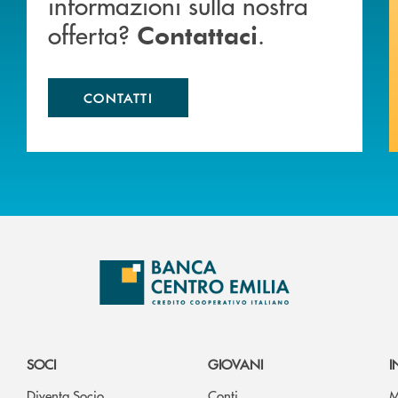
informazioni sulla nostra
offerta?
.
Contattaci
CONTATTI
SOCI
GIOVANI
I
Diventa Socio
Conti
M