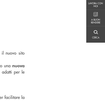
LAVORA CON NOI
LAVORA CON
NOI
A BUON RENDERE
A BUON
RENDERE
CERCA
CERCA
il nuovo sito
sto una
nuova
 adatti per le
r facilitare la