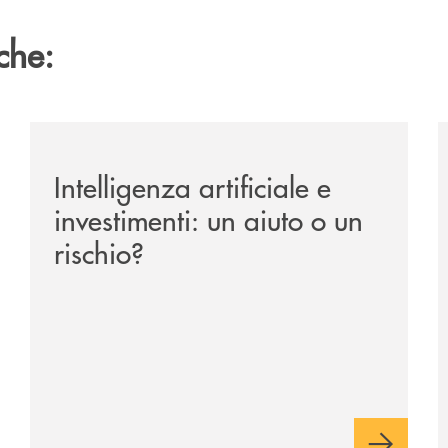
che:
ipay-il-prestito-personale-che-si-fa-in-due-per-te/
/news/intelligenza-artificiale-e-investimenti-un-aiuto-o
/
Intelligenza artificiale e
investimenti: un aiuto o un
rischio?