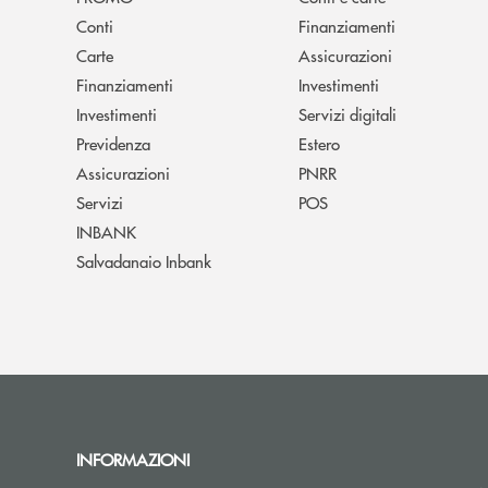
Conti
Finanziamenti
Carte
Assicurazioni
Finanziamenti
Investimenti
Investimenti
Servizi digitali
Previdenza
Estero
Assicurazioni
PNRR
Servizi
POS
INBANK
Salvadanaio Inbank
INFORMAZIONI