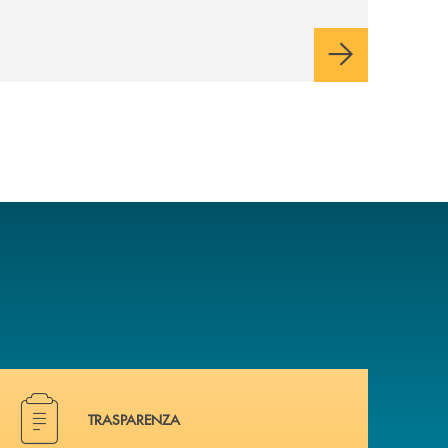
a? Contattaci .
Hai bisogno di alcuni documenti ? Vai alla pagina Traspa
TRASPARENZA