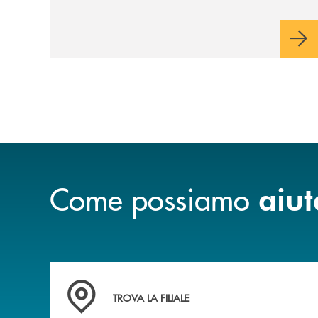
piano di rimborso.
Come possiamo
aiut
Accedi all' elenco completo delle filiali
TROVA LA FILIALE