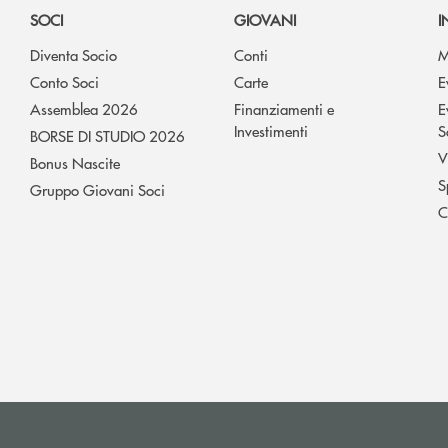
SOCI
GIOVANI
I
Diventa Socio
Conti
M
Conto Soci
Carte
E
Assemblea 2026
Finanziamenti e
E
Investimenti
S
BORSE DI STUDIO 2026
V
Bonus Nascite
S
Gruppo Giovani Soci
C