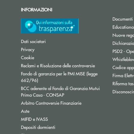
INFORMAZIONI
Documenti 
Educationa
Nuove regol
Dati societari
Dichiarazio
Privacy
PSD2 - Ope
Cookie
Whistleblo
Reclami e Risoluzione delle controversie
Codice appa
Fondo di garanzia per le PMI MISE (legge
Firma Elet
Apre una nuova finestra
662/96)
Riforma tas
BCC aderente al Fondo di Garanzia Mutui
Disconosci
Apre una nuova finestra
Prima Casa - CONSAP
Apre una nuova finestra
Arbitro Controversie Finanziarie
Aste
MIFID e IVASS
Depositi dormienti