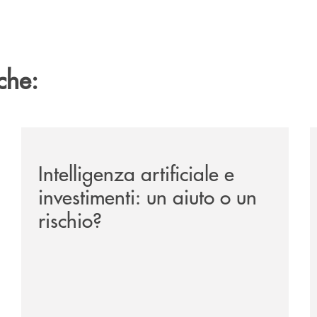
che:
ipay-il-prestito-personale-che-si-fa-in-due-per-te/
/news/intelligenza-artificiale-e-investimenti-un-aiuto-o
/
Intelligenza artificiale e
investimenti: un aiuto o un
rischio?