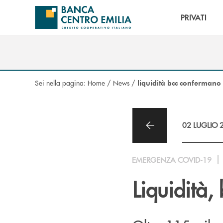
Salta al contenuto principale
PRIVATI
Sei nella pagina:
Home
/
News
/
liquidità bcc confermano t
02 LUGLIO 
EMERGENZA COVID-19
Liquidità,