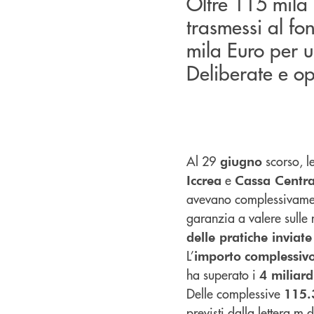
Oltre 115 mila i
trasmessi al fo
mila Euro per u
Deliberate e op
Al 29
scorso, l
giugno
e
Iccrea
Cassa Centra
avevano complessivame
garanzia a valere sulle m
delle pratiche inviat
L’
importo
complessiv
ha superato i
4 miliard
Delle complessive
115
previsti dalla lettera m d