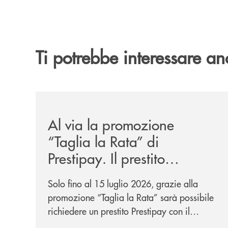
Ti potrebbe interessare an
/news/al-via-la-promozione-taglia-la-rata-di-prest
Al via la promozione
“Taglia la Rata” di
Prestipay. Il prestito
personale che si fa in due
Solo fino al 15 luglio 2026, grazie alla
per te!
promozione “Taglia la Rata” sarà possibile
richiedere un prestito Prestipay con il
vantaggio di una rata più leggera da metà