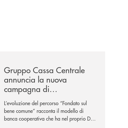
-un-rischio/
news/gruppo-cassa-centrale-annuncia-la-nuova-campagna-d
Gruppo Cassa Centrale
annuncia la nuova
campagna di
comunicazione
L’evoluzione del percorso “Fondato sul
nazionale: “
Oggi si dice
bene comune” racconta il modello di
ESG. Per noi è fare la cosa
banca cooperativa che ha nel proprio DNA
giusta. Da sempre
”
la vicinanza alle persone e ai territori.