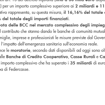
tà) per un importo complessivo superiore ai
2 miliardi e 1
ativo rappresenta, su questa misura,
il 16,16% del totale 
.
 del totale degli importi finanziati
ota delle BCC nel mercato complessivo degli impiegh
l contributo che stanno dando le banche di comunità mutuali
miglie, imprese e professionisti le misure previste dal Gove
 l’impatto dell’emergenza sanitaria sull’economia reale.
ece le
, secondo dati disponibili ad oggi sono ol
moratorie
lle
,
e
Banche di Credito Cooperativo
Casse Rurali
Ca
 importo complessivo che ha superato i
di eur
35 miliardi
a di Federcasse.