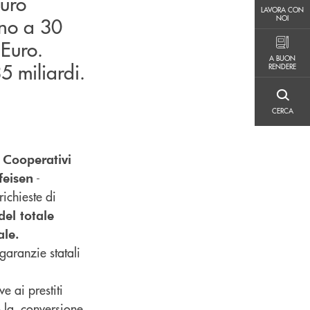
Euro
LAVORA CON NOI
LAVORA CON
NOI
ino a 30
 Euro.
A BUON RENDERE
A BUON
5 miliardi.
RENDERE
CERCA
CERCA
 Cooperativi
-
feisen
richieste di
del totale
ale.
garanzie statali
ve ai prestiti
 la conversione