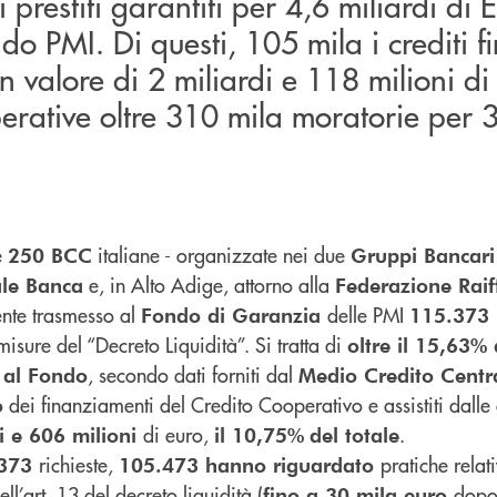
 prestiti garantiti per 4,6 miliardi di 
ndo PMI. Di questi, 105 mila i crediti f
n valore di 2 miliardi e 118 milioni di
erative oltre 310 mila moratorie per 3
e
italiane - organizzate nei due
250 BCC
Gruppi Bancari
e, in Alto Adige, attorno alla
le Banca
Federazione Raif
nte trasmesso al
delle PMI
Fondo di Garanzia
115.373
isure del “Decreto Liquidità”. Si tratta di
oltre il 15,63% 
, secondo dati forniti dal
e al Fondo
Medio Credito Centr
dei finanziamenti del Credito Cooperativo e assistiti dalle 
o
di euro,
.
i e 606 milioni
il 10,75%
del totale
richieste,
pratiche relati
.373
105.473 hanno riguardato
ell’art. 13 del decreto liquidità (
dopo
fino a 30 mila euro