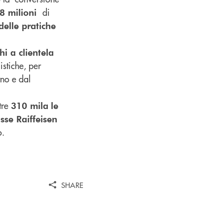
di
18 milioni
delle pratiche
i a clientela
stiche, per
rno e dal
tre
310 mila
le
sse Raiffeisen
o.
SHARE