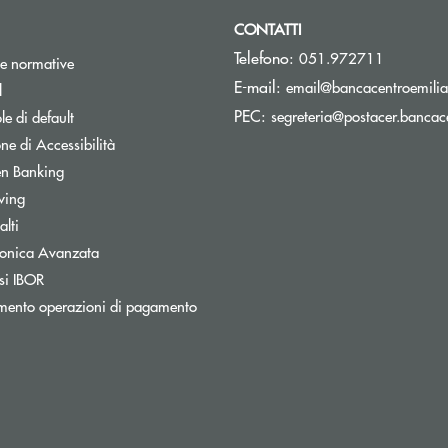
CONTATTI
Telefono:
051.972711
e normative
E-mail:
email@bancacentroemilia.
l
PEC:
segreteria@postacer.bancace
e di default
ne di Accessibilità
n Banking
wing
lti
tronica Avanzata
si IBOR
mento operazioni di pagamento