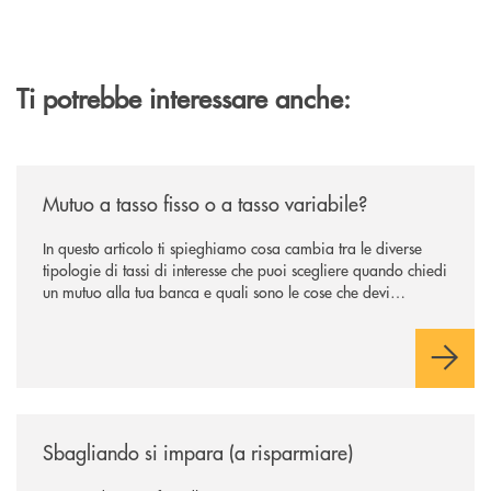
Ti potrebbe interessare anche:
/news/mutuo-a-tasso-fisso-o-a-tasso-variabile/
Mutuo a tasso fisso o a tasso variabile?
In questo articolo ti spieghiamo cosa cambia tra le diverse
tipologie di tassi di interesse che puoi scegliere quando chiedi
un mutuo alla tua banca e quali sono le cose che devi
considerare prima di compiere la scelta che ti separa dal
divano della nuova casa.
/news/sbagliando-si-impara-a-risparmiare/
Sbagliando si impara (a risparmiare)