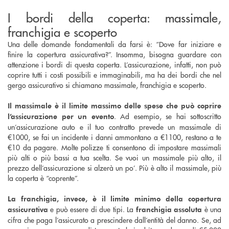
I bordi della coperta: massimale,
franchigia e scoperto
Una delle domande fondamentali da farsi è: “Dove far iniziare e
finire la copertura assicurativa?”. Insomma, bisogna guardare con
attenzione i bordi di questa coperta. L’assicurazione, infatti, non può
coprire tutti i costi possibili e immaginabili, ma ha dei bordi che nel
gergo assicurativo si chiamano massimale, franchigia e scoperto.
Il massimale è il limite massimo delle spese che può coprire
. Ad esempio, se hai sottoscritto
l’assicurazione per un evento
un’assicurazione auto e il tuo contratto prevede un massimale di
€1000, se fai un incidente i danni ammontano a €1100, restano a te
€10 da pagare. Molte polizze ti consentono di impostare massimali
più alti o più bassi a tua scelta. Se vuoi un massimale più alto, il
prezzo dell’assicurazione si alzerà un po’. Più è alto il massimale, più
la coperta è “coprente”.
La franchigia, invece, è il limite minimo della copertura
e può essere di due tipi. La
è una
assicurativa
franchigia assoluta
cifra che paga l’assicurato a prescindere dall’entità del danno. Se, ad