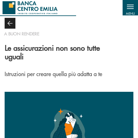
Salta al contenuto principale
MENU
A BUON RENDERE
Le assicurazioni non sono tutte
uguali
Istruzioni per creare quella più adatta a te