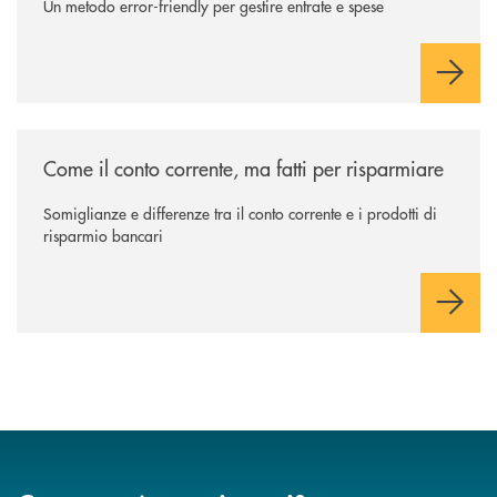
Un metodo error-friendly per gestire entrate e spese
/news/come-il-conto-corrente-ma-fatti-per-risparmiare/
Come il conto corrente, ma fatti per risparmiare
Somiglianze e differenze tra il conto corrente e i prodotti di
risparmio bancari