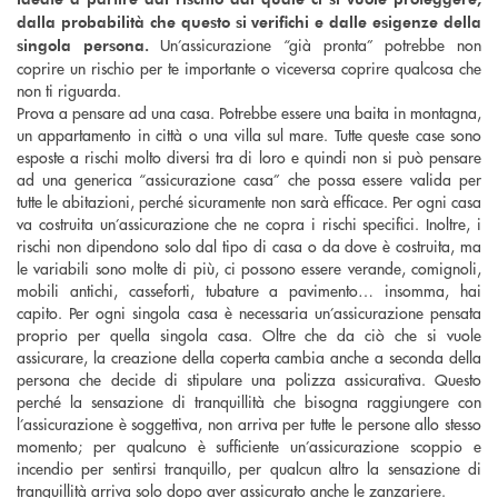
dalla probabilità che questo si verifichi e dalle esigenze della
Un’assicurazione “già pronta” potrebbe non
singola persona.
coprire un rischio per te importante o viceversa coprire qualcosa che
non ti riguarda.
Prova a pensare ad una casa. Potrebbe essere una baita in montagna,
un appartamento in città o una villa sul mare. Tutte queste case sono
esposte a rischi molto diversi tra di loro e quindi non si può pensare
ad una generica “assicurazione casa” che possa essere valida per
tutte le abitazioni, perché sicuramente non sarà efficace. Per ogni casa
va costruita un’assicurazione che ne copra i rischi specifici. Inoltre, i
rischi non dipendono solo dal tipo di casa o da dove è costruita, ma
le variabili sono molte di più, ci possono essere verande, comignoli,
mobili antichi, casseforti, tubature a pavimento… insomma, hai
capito. Per ogni singola casa è necessaria un’assicurazione pensata
proprio per quella singola casa. Oltre che da ciò che si vuole
assicurare, la creazione della coperta cambia anche a seconda della
persona che decide di stipulare una polizza assicurativa. Questo
perché la sensazione di tranquillità che bisogna raggiungere con
l’assicurazione è soggettiva, non arriva per tutte le persone allo stesso
momento; per qualcuno è sufficiente un’assicurazione scoppio e
incendio per sentirsi tranquillo, per qualcun altro la sensazione di
tranquillità arriva solo dopo aver assicurato anche le zanzariere.