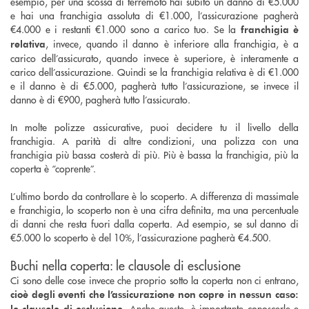
esempio, per una scossa di terremoto hai subito un danno di €5.000
e hai una franchigia assoluta di €1.000, l’assicurazione pagherà
€4.000 e i restanti €1.000 sono a carico tuo. Se la
franchigia è
, invece, quando il danno è inferiore alla franchigia, è a
relativa
carico dell’assicurato, quando invece è superiore, è interamente a
carico dell’assicurazione. Quindi se la franchigia relativa è di €1.000
e il danno è di €5.000, pagherà tutto l’assicurazione, se invece il
danno è di €900, pagherà tutto l’assicurato.
In molte polizze assicurative, puoi decidere tu il livello della
franchigia. A parità di altre condizioni, una polizza con una
franchigia più bassa costerà di più. Più è bassa la franchigia, più la
coperta è “coprente”.
L’ultimo bordo da controllare è lo scoperto. A differenza di massimale
e franchigia, lo scoperto non è una cifra definita, ma una percentuale
di danni che resta fuori dalla coperta. Ad esempio, se sul danno di
€5.000 lo scoperto è del 10%, l’assicurazione pagherà €4.500.
Buchi nella coperta: le clausole di esclusione
Ci sono delle cose invece che proprio sotto la coperta non ci entrano,
cioè degli eventi che l’assicurazione non copre in nessun caso:
Anche queste, è importante conoscerle e
le clausole di esclusione.