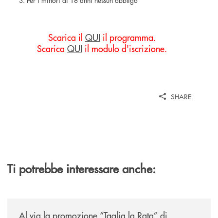
Per i minori di 18 anni nessun obbligo
Scarica il
QUI
il programma.
Scarica
QUI
il modulo d'iscrizione.
SHARE
Ti potrebbe interessare anche:
/news/al-via-la-promozione-taglia-la-rata-di-prestipay-il-prestito-perso
Al via la promozione “Taglia la Rata” di