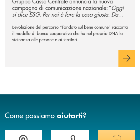
Gruppo Cassa Centrale annuncia la nuova
campagna di comunicazione nazionale: “
Oggi
si dice ESG. Per noi è fare la cosa giusta. Da
sempre
”
L’evoluzione del percorso “Fondato sul bene comune” racconta
il modello di banca cooperativa che ha nel proprio DNA la
vicinanza alle persone e ai territori.
Come possiamo
?
aiutarti
Accedi all' elenco completo delle filiali
Vuoi avere maggiori informazioni sulla nostra 
Hai bisogno di alcun