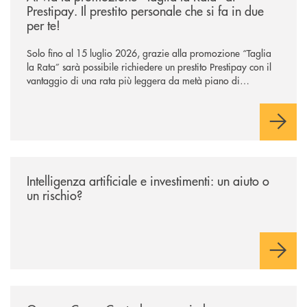
Prestipay. Il prestito personale che si fa in due
per te!
Solo fino al 15 luglio 2026, grazie alla promozione “Taglia
la Rata” sarà possibile richiedere un prestito Prestipay con il
vantaggio di una rata più leggera da metà piano di
rimborso.
/news/intelligenza-artificiale-e-investimenti-un-aiuto-o-un-rischio/
Intelligenza artificiale e investimenti: un aiuto o
un rischio?
/news/gruppo-cassa-centrale-annuncia-la-nuova-campagna-di-comunicaz