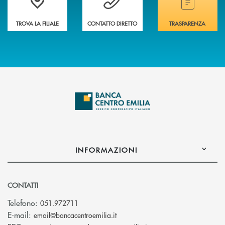
TROVA LA FILIALE
CONTATTO DIRETTO
TRASPARENZA
INFORMAZIONI
CONTATTI
Telefono:
051.972711
(si apre l’app di posta elettroni
E-mail:
email@bancacentroemilia.it