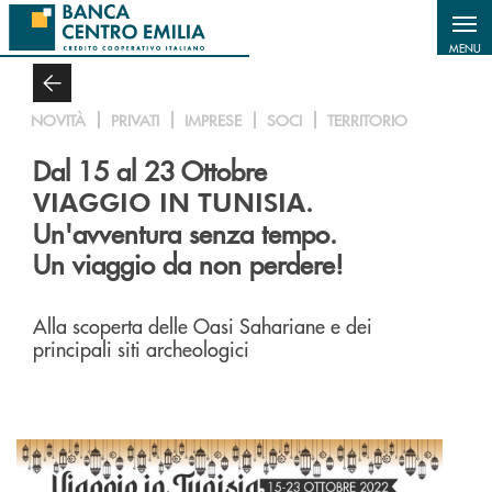
Salta al contenuto principale
MENU
NOVITÀ
PRIVATI
IMPRESE
SOCI
TERRITORIO
Dal 15 al 23 Ottobre
.
VIAGGIO IN TUNISIA
Un'avventura senza tempo.
Un viaggio da non perdere!
Alla scoperta delle Oasi Sahariane e dei
principali siti archeologici