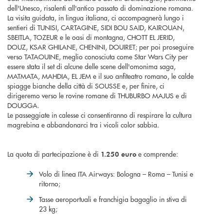
dell'Unesco, risalenti all'antico passato di dominazione romana.
La visita guidata, in lingua italiana, ci accompagnerà lungo i
sentieri di
TUNISI
,
CARTAGINE
,
SIDI BOU SAID
,
KAIROUAN
,
SBEITLA
,
TOZEUR
e le oasi di montagna,
CHOTT EL JERID
,
DOUZ
,
KSAR GHILANE
,
CHENINI
,
DOUIRET
; per poi proseguire
verso
TATAOUINE
, meglio conosciuta come Star Wars City per
essere stata il set di alcune delle scene dell'omonima saga,
MATMATA
,
MAHDIA
,
EL JEM
e il suo anfiteatro romano, le calde
spiagge bianche della città di
SOUSSE
e, per finire, ci
dirigeremo verso le rovine romane di
THUBURBO MAJUS
e di
DOUGGA
.
Le passeggiate in calesse ci consentiranno di respirare la cultura
magrebina e abbandonarci tra i vicoli color sabbia.
La quota di partecipazione è di
e comprende:
1.250 euro
Volo di linea ITA Airways: Bologna – Roma – Tunisi e
ritorno;
Tasse aeroportuali e franchigia bagaglio in stiva di
23 kg;