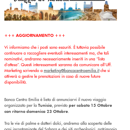
+++ AGGIORNAMENTO +++
Vi informiamo che i posti sono esauriti. È tuttavia possibile
continuare a raccogliere eventuali interessamenti ma, che tali
nominativi, andranno necessariamente inseriti in una “lista
d’attesa”. Questi interessamenti saranno da comunicare all’Uff.
Marketing scrivendo a
marketing@bancacentroemilia.it
che si
attiverà a gestire le prenotazioni in caso di nuove future
disponibilità.
Banca Centro Emilia è lieta di annunciarvi il nuovo viaggio
organizzato per la
, previsto
Tunisia
per sabato 15 Ottobre
.
con ritorno domenica 23 Ottobre
Tra le vie di palme e datteri dolci, andremo alla scoperta delle
oasi incontaminate del Sahara e dei siti archeologici, patrimonio