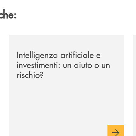
che:
ipay-il-prestito-personale-che-si-fa-in-due-per-te/
/news/intelligenza-artificiale-e-investimenti-un-aiuto-o
/
Intelligenza artificiale e
investimenti: un aiuto o un
rischio?