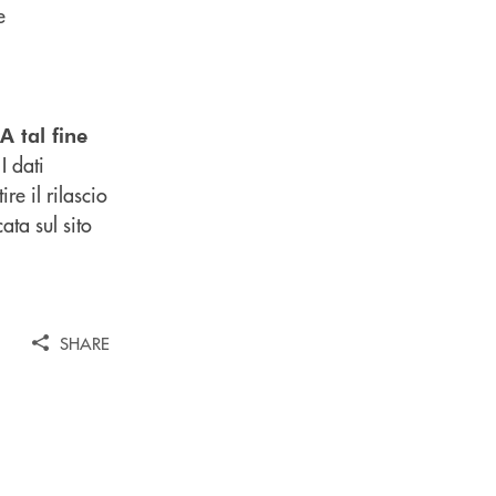
e
A tal fine
 I dati
re il rilascio
ata sul sito
SHARE