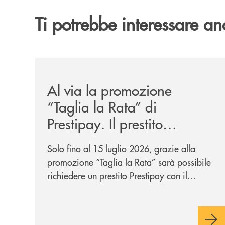
Ti potrebbe interessare an
/news/al-via-la-promozione-taglia-la-rata-di-prest
Al via la promozione
“Taglia la Rata” di
Prestipay. Il prestito
personale che si fa in due
Solo fino al 15 luglio 2026, grazie alla
per te!
promozione “Taglia la Rata” sarà possibile
richiedere un prestito Prestipay con il
vantaggio di una rata più leggera da metà
piano di rimborso.