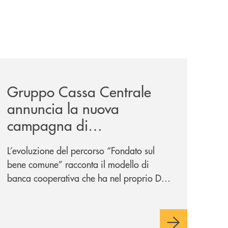
-un-rischio/
news/gruppo-cassa-centrale-annuncia-la-nuova-campagna-d
Gruppo Cassa Centrale
annuncia la nuova
campagna di
comunicazione
L’evoluzione del percorso “Fondato sul
nazionale: “
Oggi si dice
bene comune” racconta il modello di
ESG. Per noi è fare la cosa
banca cooperativa che ha nel proprio DNA
giusta. Da sempre
”
la vicinanza alle persone e ai territori.