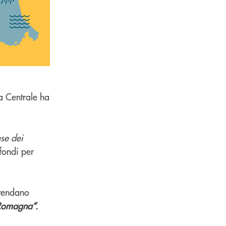
a Centrale ha
ese dei
 fondi per
ntendano
-Romagna”.