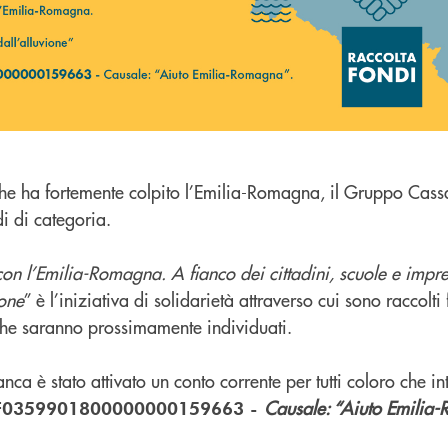
, che ha fortemente colpito l’Emilia-Romagna, il Gruppo Cass
di di categoria.
con l’Emilia-Romagna. A fianco dei cittadini, scuole e impr
ione
” è l’iniziativa di solidarietà attraverso cui sono raccolti
, che saranno prossimamente individuati.
ca è stato attivato un conto corrente per tutti coloro che i
Causale: “Aiuto Emilia
F0359901800000000159663 -