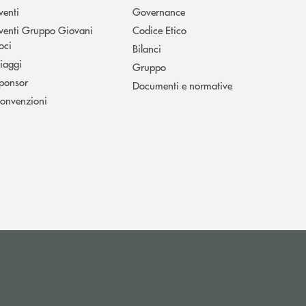
venti
Governance
venti Gruppo Giovani
Codice Etico
oci
Bilanci
iaggi
Gruppo
ponsor
Documenti e normative
onvenzioni