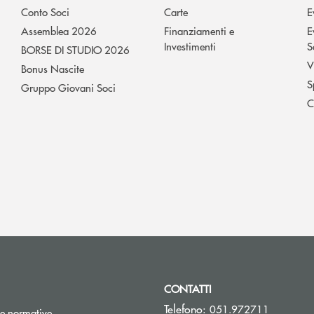
Conto Soci
Carte
E
Assemblea 2026
Finanziamenti e
E
Investimenti
S
BORSE DI STUDIO 2026
V
Bonus Nascite
S
Gruppo Giovani Soci
C
CONTATTI
Telefono:
051.972711
e normative