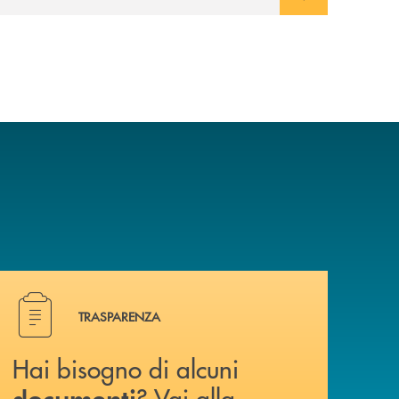
a? Contattaci .
Hai bisogno di alcuni documenti ? Vai alla pagina Traspa
TRASPARENZA
Hai bisogno di alcuni
? Vai alla
documenti