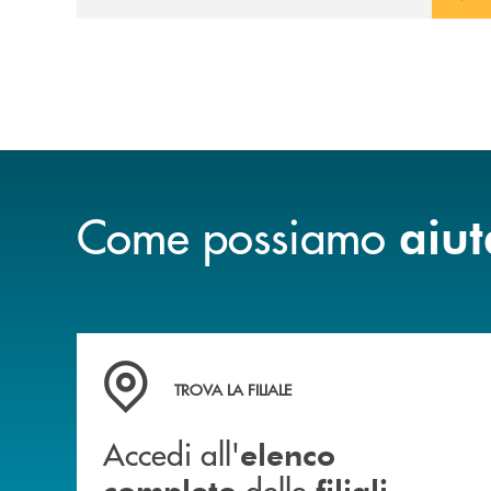
Come possiamo
aiut
Accedi all' elenco completo delle filiali
TROVA LA FILIALE
Accedi all'
elenco
delle
completo
filiali