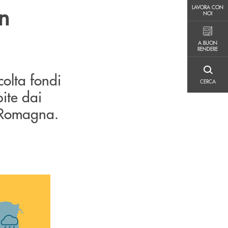
LAVORA CON NOI
in
LAVORA CON
NOI
A BUON RENDERE
A BUON
RENDERE
CERCA
colta fondi
CERCA
ite dai
a-Romagna.