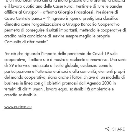
“È un riconoscimento che ci fa molto piacere e che premia la crescita
e il lavoro quotidiano delle Casse Rurali trentine e di tutte le Banche
affiliate al Gruppo“ – afferma
, Presidente di
Giorgio Fracalossi
Cassa Centrale Banca – “l’ingresso in questa prestigiosa classifica
dimostra come l’organizzazione a Gruppo Bancario Cooperativo
permetta di conseguire risultati importanti, mettendo le cooperative di
credito nella condizione di servire sempre meglio le proprie
Comunità di riferimento”.
Per ciò che riguarda l’impatto della pandemia da Covid-19 sulle
cooperative, il settore si è dimostrato resiliente e innovativo. Una serie
di 29 interviste realizzate a livello globale, evidenzia come la
partecipazione e l'attenzione ai soci e alla comunità, elementi propri
del mondo cooperativo, siano anche i fattori chiave di un modello di
business in linea con gli obiettivi promossi dall'Agenda 2030 in
termini di diritti umani, lavoro equo, sostenibilità ambientale e
crescita sostenibile.
www.euricse.eu
SHARE