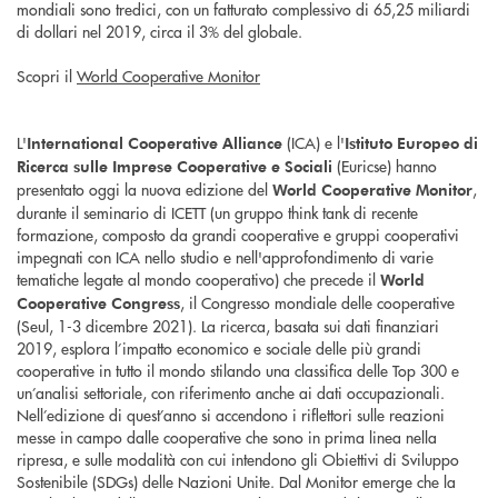
mondiali sono tredici, con un fatturato complessivo di 65,25 miliardi
di dollari nel 2019, circa il 3% del globale.
Scopri il
World Cooperative Monitor
L'
(ICA) e l'
International Cooperative Alliance
Istituto Europeo di
(Euricse) hanno
Ricerca sulle Imprese Cooperative e Sociali
presentato oggi la nuova edizione del
,
World Cooperative Monitor
durante il seminario di ICETT (un gruppo think tank di recente
formazione, composto da grandi cooperative e gruppi cooperativi
impegnati con ICA nello studio e nell'approfondimento di varie
tematiche legate al mondo cooperativo) che precede il
World
, il Congresso mondiale delle cooperative
Cooperative Congress
(Seul, 1-3 dicembre 2021). La ricerca, basata sui dati finanziari
2019, esplora l’impatto economico e sociale delle più grandi
cooperative in tutto il mondo stilando una classifica delle Top 300 e
un’analisi settoriale, con riferimento anche ai dati occupazionali.
Nell’edizione di quest’anno si accendono i riflettori sulle reazioni
messe in campo dalle cooperative che sono in prima linea nella
ripresa, e sulle modalità con cui intendono gli Obiettivi di Sviluppo
Sostenibile (SDGs) delle Nazioni Unite. Dal Monitor emerge che la