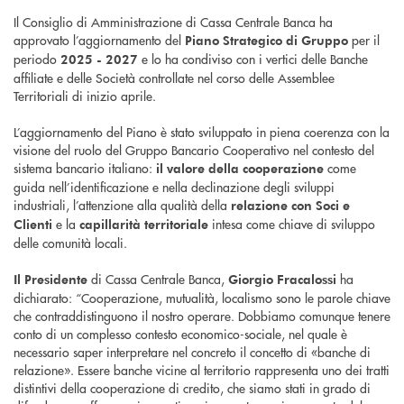
Il Consiglio di Amministrazione di Cassa Centrale Banca ha
approvato l’aggiornamento del
per il
Piano Strategico di Gruppo
periodo
e lo ha condiviso con i vertici delle Banche
2025 - 2027
affiliate e delle Società controllate nel corso delle Assemblee
Territoriali di inizio aprile.
L’aggiornamento del Piano è stato sviluppato in piena coerenza con la
visione del ruolo del Gruppo Bancario Cooperativo nel contesto del
sistema bancario italiano:
come
il valore della cooperazione
guida nell’identificazione e nella declinazione degli sviluppi
industriali, l’attenzione alla qualità della
relazione con Soci e
e la
intesa come chiave di sviluppo
Clienti
capillarità territoriale
delle comunità locali.
di Cassa Centrale Banca,
ha
Il Presidente
Giorgio Fracalossi
dichiarato: “Cooperazione, mutualità, localismo sono le parole chiave
che contraddistinguono il nostro operare. Dobbiamo comunque tenere
conto di un complesso contesto economico-sociale, nel quale è
necessario saper interpretare nel concreto il concetto di «banche di
relazione». Essere banche vicine al territorio rappresenta uno dei tratti
distintivi della cooperazione di credito, che siamo stati in grado di