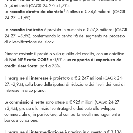
51,4 miliardi (CAGR 24-27: +1,7%).
1
La
è attesa a € 74,6 miliardi (CAGR
raccolta diretta da clientela
24-27: +1,6%).
La
è prevista in aumento a € 57,8 miliardi (CAGR
raccolta indiretta
24-27: +5,6%), confermando la centralità del segmento nel processo
di diversificazione dei ricavi.
Rimane costante il presidio sulla qualità del credito, con un obiettivo
di
a 0,9% e un
Net NPE ratio CORE
rapporto di copertura dei
pari a 73%.
crediti deteriorati
Il
è proiettato a € 2.247 milioni (CAGR 24-
margine di interesse
27: -2,9%), sulla base delle ipotesi di riduzione dei livelli dei tassi di
interesse in arco piano.
Le
sono attese a € 925 milioni (CAGR 24-27:
commissioni nette
+3,4%), grazie alle iniziative strategiche dedicate allo sviluppo
commerciale e, in particolare, al comparto wealth management e
bancassicurazione.
Il
è previsto in aumento a € 3.136
margine di intermediazione