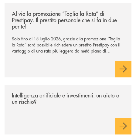
/news/al-via-la-promozione-taglia-la-rata-di-prestipay-il-prestito-perso
Al via la promozione “Taglia la Rata” di
Prestipay. Il prestito personale che si fa in due
per te!
Solo fino al 15 luglio 2026, grazie alla promozione “Taglia
la Rata” sarà possibile richiedere un prestito Prestipay con il
vantaggio di una rata più leggera da metà piano di
rimborso.
/news/intelligenza-artificiale-e-investimenti-un-aiuto-o-un-rischio/
Intelligenza artificiale e investimenti: un aiuto o
un rischio?