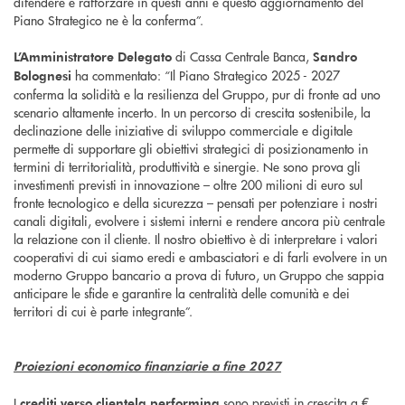
difendere e rafforzare in questi anni e questo aggiornamento del
Piano Strategico ne è la conferma”.
di Cassa Centrale Banca,
L’Amministratore Delegato
Sandro
ha commentato: “Il Piano Strategico 2025 - 2027
Bolognesi
conferma la solidità e la resilienza del Gruppo, pur di fronte ad uno
scenario altamente incerto. In un percorso di crescita sostenibile, la
declinazione delle iniziative di sviluppo commerciale e digitale
permette di supportare gli obiettivi strategici di posizionamento in
termini di territorialità, produttività e sinergie. Ne sono prova gli
investimenti previsti in innovazione – oltre 200 milioni di euro sul
fronte tecnologico e della sicurezza – pensati per potenziare i nostri
canali digitali, evolvere i sistemi interni e rendere ancora più centrale
la relazione con il cliente. Il nostro obiettivo è di interpretare i valori
cooperativi di cui siamo eredi e ambasciatori e di farli evolvere in un
moderno Gruppo bancario a prova di futuro, un Gruppo che sappia
anticipare le sfide e garantire la centralità delle comunità e dei
territori di cui è parte integrante”.
Proiezioni economico finanziarie a fine 2027
I
sono previsti in crescita a €
crediti verso clientela performing