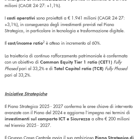
milioni (CAGR 24-27: +1,1%).
I
sono proiettati a € 1.941 milioni (CAGR 24-27:
costi operativi
+3,1%), in conseguenza degli investimenti previsti nel Piano
Strategico, in particolare in tecnologia e trasformazione digitale.
2
Il
è atteso in incremento al 60%.
cost/income ratio
La traiettoria di continuo rafforzamento patrimoniale è confermata
con un obiettivo di
Fully
Common Equity Tier 1 ratio (CET1)
Phased
pari al 33,2% e di
Fully Phased
Total Capital ratio (TCR)
pari al 33,2%.
Iniziative Strategiche
Il Piano Strategico 2025 - 2027 conferma le aree chiave di intervento
avanzate con il Piano del 2024 e aggiorna l’impegno nei termini di
a oltre € 200 milioni
investimenti sul comparto ICT e Sicurezza
nel triennio 2025 - 2027.
Il Gruppo Cassa Centrale avvia il suo ambizioso
Piano Strategico di