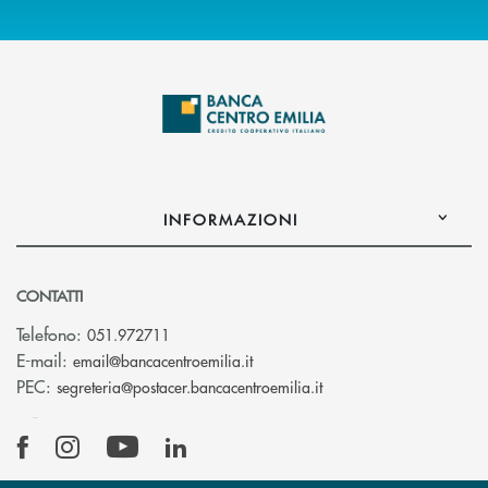
INFORMAZIONI
CONTATTI
Telefono:
051.972711
(si apre l’app di posta elettroni
E-mail:
email@bancacentroemilia.it
(si apre l’app di posta
PEC:
segreteria@postacer.bancacentroemilia.it