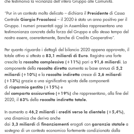
che testimonia la vicinanza dell’intero Gruppo alle Comunità.
“Pur in un contesto molto delicato – dichiara il
di Cassa
Presidente
Centrale
– il 2020 è stato un anno positivo per il
Giorgio
Fracalossi
Gruppo. I numeri presentati oggi in Assemblea rappresentano una
testimonianza concreta della forza del Gruppo e allo stesso tempo del
nostro essere, coerentemente, Banche di Credito Cooperativo”.
Per quanto riguarda i dettagli del bilancio 2020 appena approvato, il
totale attivo si attesta a
. Registra una forte
83,1 miliardi di Euro
crescita la
pari a
. La
raccolta complessiva (+11%)
91,6 miliardi
componente della
aumenta su base annua di
raccolta diretta
5,2
e la
cresce di
miliardi (+10%)
raccolta indiretta
3,6 miliardi
grazie a una significativa spinta delle componenti
(+13%)
di
e
risparmio gestito (+15%)
del
che rappresentano, alla fine del
comparto
assicurativo
(+19%)
2020, il
della
63%
raccolta indiretta totale.
In aumento a
i
,
46,2 miliardi
crediti verso la clientela
(+5,4%)
una dinamica che deriva anche
dai
di
erogati con
a
3,3
miliardi
finanziamenti
garanzia statale
sostegno di un contesto economico fortemente condizionato dalla