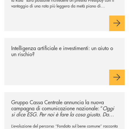
la Rata” sarà possibile richiedere un prestito Prestipay con il
vantaggio di una rata più leggera da metà piano di
rimborso.
/news/intelligenza-artificiale-e-investimenti-un-aiuto-o-un-rischio/
Intelligenza artificiale e investimenti: un aiuto o
un rischio?
/news/gruppo-cassa-centrale-annuncia-la-nuova-campagna-di-comunicaz
Gruppo Cassa Centrale annuncia la nuova
campagna di comunicazione nazionale: “
Oggi
si dice ESG. Per noi è fare la cosa giusta. Da
sempre
”
L’evoluzione del percorso “Fondato sul bene comune” racconta