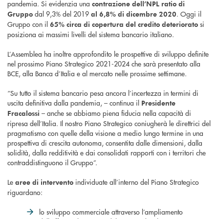
pandemia. Si evidenzia una
contrazione dell’NPL ratio di
dal 9,3% del 2019
. Oggi il
Gruppo
al 6,8% di dicembre 2020
Gruppo con il
si
65% circa di copertura del credito deteriorato
posiziona ai massimi livelli del sistema bancario italiano.
L’Assemblea ha inoltre approfondito le prospettive di sviluppo definite
nel prossimo Piano Strategico 2021-2024 che sarà presentato alla
BCE, alla Banca d’Italia e al mercato nelle prossime settimane.
“Su tutto il sistema bancario pesa ancora l’incertezza in termini di
uscita definitiva dalla pandemia, – continua il
Presidente
– anche se abbiamo piena fiducia nella capacità di
Fracalossi
ripresa dell’Italia. Il nostro Piano Strategico coniugherà le direttrici del
pragmatismo con quelle della visione a medio lungo termine in una
prospettiva di crescita autonoma, consentita dalle dimensioni, dalla
solidità, dalla redditività e dai consolidati rapporti con i territori che
contraddistinguono il Gruppo”.
Le
individuate all’interno del Piano Strategico
aree di intervento
riguardano:
lo sviluppo commerciale attraverso l’ampliamento