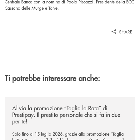
Centrale Banca con la nomina di Paolo Piscazzi, Presidente della BCC
Cassano delle Murge e Tolve.
SHARE
Ti potrebbe interessare anche:
/news/al-via-la-promozione-taglia-la-rata-di-prestipay-il-prestito-perso
Al via la promozione “Taglia la Rata” di
Prestipay. Il prestito personale che si fa in due
per te!
Solo fino al 15 luglio 2026, grazie alla promozione “Taglia