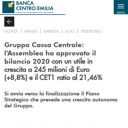
Salta al contenuto principale
MENU
NOVITÀ
PRIVATI
IMPRESE
SOCI
TERRITORIO
Gruppo Cassa Centrale:
l’Assemblea ha approvato il
con un utile in
bilancio 2020
crescita a 245 milioni di Euro
(+8,8%) e il CET1 ratio al 21,46%
Si avvia verso la finalizzazione il Piano
Strategico che prevede una crescita autonoma
del Gruppo.