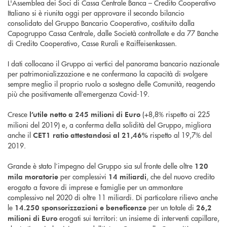
L'Assemblea dei Soci di Cassa Centrale Banca – Credito Cooperativo
Italiano si è riunita oggi per approvare il secondo bilancio
consolidato del Gruppo Bancario Cooperativo, costituito dalla
Capogruppo Cassa Centrale, dalle Società controllate e da 77 Banche
di Credito Cooperativo, Casse Rurali e Raiffeisenkassen.
I dati collocano il Gruppo ai vertici del panorama bancario nazionale
per patrimonializzazione e ne confermano la capacità di svolgere
sempre meglio il proprio ruolo a sostegno delle Comunità, reagendo
più che positivamente all’emergenza Covid-19.
Cresce
(+8,8% rispetto ai 225
l’utile netto a
245 milioni di Euro
milioni del 2019) e, a conferma della solidità del Gruppo, migliora
anche il
rispetto al 19,7% del
CET1 ratio attestandosi al 21,46%
2019.
Grande è stato l’impegno del Gruppo sia sul fronte delle oltre
120
per complessivi
, che del nuovo credito
mila
moratorie
14 miliardi
erogato a favore di imprese e famiglie per un ammontare
complessivo nel 2020 di oltre 11 miliardi. Di particolare rilievo anche
le
per un totale di
14.250
sponsorizzazioni e beneficenze
26,2
erogati sui territori: un insieme di interventi capillare,
milioni di Euro