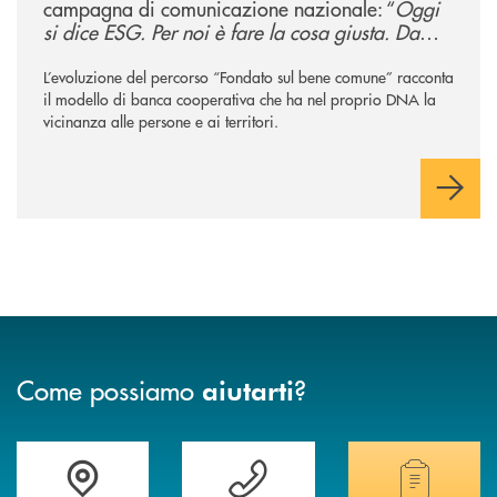
campagna di comunicazione nazionale: “
Oggi
si dice ESG. Per noi è fare la cosa giusta. Da
sempre
”
L’evoluzione del percorso “Fondato sul bene comune” racconta
il modello di banca cooperativa che ha nel proprio DNA la
vicinanza alle persone e ai territori.
Come possiamo
?
aiutarti
Accedi all' elenco completo delle filiali
Vuoi avere maggiori informazioni sulla nostra 
Hai bisogno di alcun