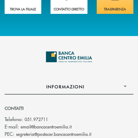
TROVA LA FILIALE
CONTATTO DIRETTO
TRASPARENZA
INFORMAZIONI
CONTATTI
Telefono:
051.972711
(si apre l’app di posta elettroni
E-mail:
email@bancacentroemilia.it
(si apre l’app di posta
PEC:
segreteria@postacer.bancacentroemilia.it