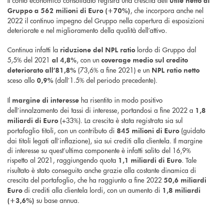
Il conto economico consolidato registra una crescita dell’
utile netto di
, che incorpora anche nel
Gruppo a 562 milioni di Euro (+70%)
2022 il continuo impegno del Gruppo nella copertura di esposizioni
deteriorate e nel miglioramento della qualità dell’attivo.
Continua infatti la
lordo di Gruppo dal
riduzione del NPL ratio
5,5% del 2021
, con un
al
4,8%
coverage medio sul credito
(73,6% a fine 2021) e un
deteriorato all’81,8%
NPL ratio netto
sceso allo
(dall’1.5% del periodo precedente).
0,9%
Il
ha risentito in modo positivo
margine di interesse
dell’innalzamento dei tassi di interesse, portandosi a fine 2022 a
1,8
(+33%). La crescita è stata registrata sia sul
miliardi di Euro
portafoglio titoli, con un contributo di
(guidato
845 milioni di Euro
dai titoli legati all’inflazione), sia sui crediti alla clientela. Il margine
di interesse su quest’ultima componente è infatti salito del 16,9%
rispetto al 2021, raggiungendo quota
. Tale
1,1 miliardi di Euro
risultato è stato conseguito anche grazie alla costante dinamica di
crescita del portafoglio, che ha raggiunto a fine 2022
50,6 miliardi
di crediti alla clientela lordi, con un aumento di
Euro
1,8 miliardi
su base annua.
(+3,6%)