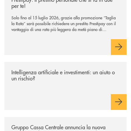
per te!
Solo fino al 15 luglio 2026, grazie alla promozione “Taglia
la Rata” sarà possibile richiedere un prestito Prestipay con il
vantaggio di una rata più leggera da metà piano di
rimborso.
/news/intelligenza-artificiale-e-investimenti-un-aiuto-o-un-rischio/
Intelligenza artificiale e investimenti: un aiuto o
un rischio?
/news/gruppo-cassa-centrale-annuncia-la-nuova-campagna-di-comunicaz
Gruppo Cassa Centrale annuncia la nuova