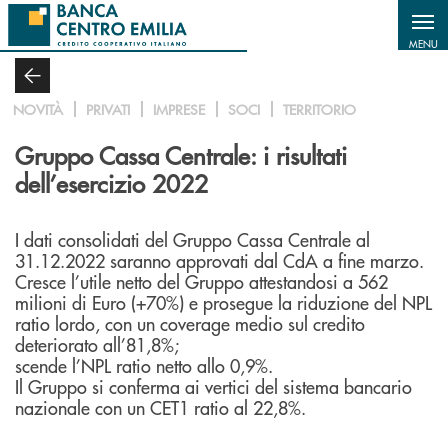
Salta al contenuto principale
MENU
NOVITÀ
PRIVATI
IMPRESE
SOCI
TERRITORIO
Gruppo Cassa Centrale: i risultati
dell’esercizio 2022
I dati consolidati del Gruppo Cassa Centrale al
31.12.2022 saranno approvati dal CdA a fine marzo.
Cresce l’utile netto del Gruppo attestandosi a 562
milioni di Euro (+70%) e prosegue la riduzione del NPL
ratio lordo, con un coverage medio sul credito
deteriorato all’81,8%;
scende l’NPL ratio netto allo 0,9%.
Il Gruppo si conferma ai vertici del sistema bancario
nazionale con un CET1 ratio al 22,8%.