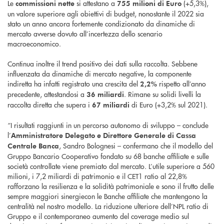
Le
si attestano a
(+5,3%),
commissioni nette
755 milioni di Euro
un valore superiore agli obiettivi di budget, nonostante il 2022 sia
stato un anno ancora fortemente condizionato da dinamiche di
mercato avverse dovuto all’incertezza dello scenario
macroeconomico.
Continua inoltre il trend positivo dei dati sulla raccolta. Sebbene
influenzata da dinamiche di mercato negative, la componente
indiretta ha infatti registrato una crescita del
rispetto all’anno
2,2%
precedente, attestandosi a
. Rimane su solidi livelli la
36 miliardi
raccolta diretta che supera i
di Euro (+3,2% sul 2021).
67 miliardi
“I risultati raggiunti in un percorso autonomo di sviluppo – conclude
l’
Amministratore Delegato e Direttore Generale di Cassa
, Sandro Bolognesi – confermano che il modello del
Centrale Banca
Gruppo Bancario Cooperativo fondato su 68 banche affiliate e sulle
società controllate viene premiato dal mercato. L’utile superiore a 560
milioni, i 7,2 miliardi di patrimonio e il CET1 ratio al 22,8%
rafforzano la resilienza e la solidità patrimoniale e sono il frutto delle
sempre maggiori sinergiecon le Banche affiliate che mantengono la
centralità nel nostro modello. La riduzione ulteriore dell’NPL ratio di
Gruppo e il contemporaneo aumento del coverage medio sul