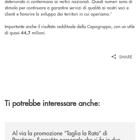
deteriorato ci confermano ai vertici nazionali. Questi numeri sono di
stimolo per continuare a garantire servizi di qualità ai nostri soci e
clienti e favorire lo sviluppo dei territori in cui operiamo.”
Importante anche il risultato reddituale della Capogruppo, con un utile
di quasi
milioni.
44,7
SHARE
Ti potrebbe interessare anche:
/news/al-via-la-promozione-taglia-la-rata-di-prestipay-il-prestito-perso
Al via la promozione “Taglia la Rata” di
Prestipay. Il prestito personale che si fa in due