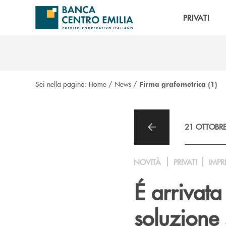
Salta al contenuto principale
PRIVATI
Sei nella pagina:
Home
/
News
/
Firma grafometrica (1)
21 OTTOBR
NOVITÀ
PRIVATI
IMPR
É arrivata
soluzione 