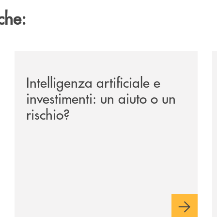
che:
ipay-il-prestito-personale-che-si-fa-in-due-per-te/
/news/intelligenza-artificiale-e-investimenti-un-aiuto-o
/
Intelligenza artificiale e
investimenti: un aiuto o un
rischio?