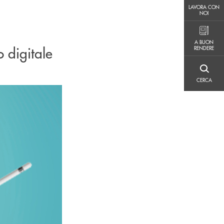
LAVORA CON NOI
LAVORA CON
NOI
A BUON RENDERE
A BUON
o digitale
RENDERE
CERCA
CERCA