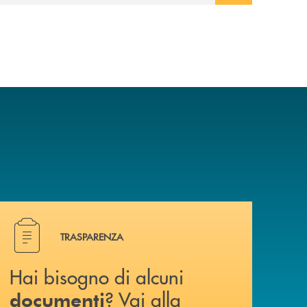
a? Contattaci .
Hai bisogno di alcuni documenti ? Vai alla pagina Traspa
TRASPARENZA
Hai bisogno di alcuni
? Vai alla
documenti