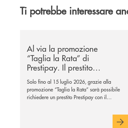
Ti potrebbe interessare an
/news/al-via-la-promozione-taglia-la-rata-di-prest
Al via la promozione
“Taglia la Rata” di
Prestipay. Il prestito
personale che si fa in due
Solo fino al 15 luglio 2026, grazie alla
per te!
promozione “Taglia la Rata” sarà possibile
richiedere un prestito Prestipay con il
vantaggio di una rata più leggera da metà
piano di rimborso.