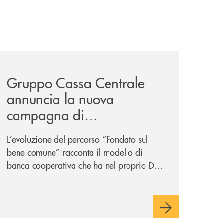
-un-rischio/
news/gruppo-cassa-centrale-annuncia-la-nuova-campagna-d
Gruppo Cassa Centrale
annuncia la nuova
campagna di
comunicazione
L’evoluzione del percorso “Fondato sul
nazionale: “
Oggi si dice
bene comune” racconta il modello di
ESG. Per noi è fare la cosa
banca cooperativa che ha nel proprio DNA
giusta. Da sempre
”
la vicinanza alle persone e ai territori.