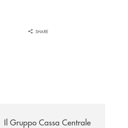
SHARE
a-lungo-termine-per-privati-e-aziende/
news/il-gruppo-cassa-centrale-presenta-il-quinto-censimen
Il Gruppo Cassa Centrale