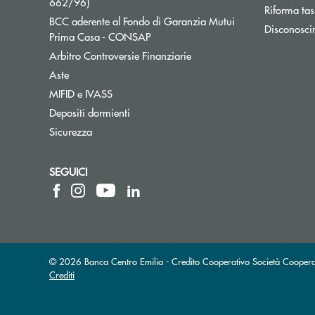
Apre una nuova finestra
662/96)
Riforma tas
BCC aderente al Fondo di Garanzia Mutui
Disconosci
Apre una nuova finestra
Prima Casa - CONSAP
Apre una nuova finestra
Arbitro Controversie Finanziarie
Aste
MIFID e IVASS
Depositi dormienti
Sicurezza
SEGUICI
© 2026 Banca Centro Emilia - Credito Cooperativo Società Coopera
Crediti