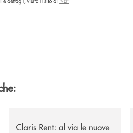
 e dettagli, visita il sito di
NEF
che:
ipay-il-prestito-personale-che-si-fa-in-due-per-te/
/news/claris-rent-al-via-le-nuove-offerte-di-noleggio-
/
Claris Rent: al via le nuove