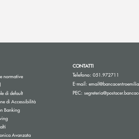
CONTATTI
Telefono:
051.972711
e normative
E-mail:
email@bancacentroemilia.
l
PEC:
segreteria@postacer.bancace
e di default
ne di Accessibilità
n Banking
wing
lti
tronica Avanzata