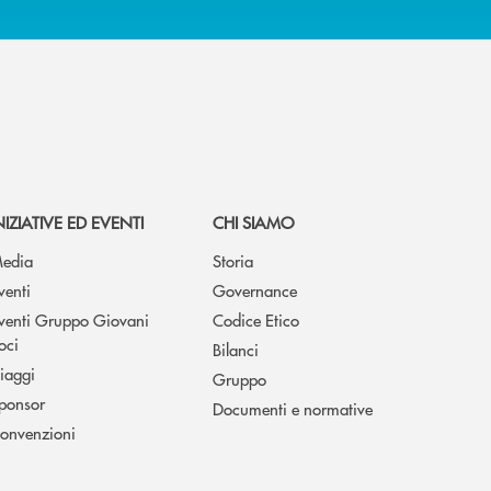
NIZIATIVE ED EVENTI
CHI SIAMO
edia
Storia
venti
Governance
venti Gruppo Giovani
Codice Etico
oci
Bilanci
iaggi
Gruppo
ponsor
Documenti e normative
onvenzioni