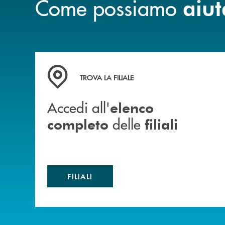
Come possiamo
aiut
Accedi all' elenco completo delle filiali
TROVA LA FILIALE
Accedi all'
elenco
delle
completo
filiali
FILIALI