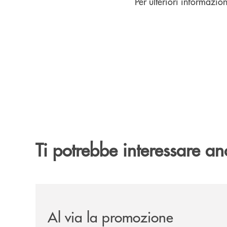
Per ulteriori informazioni
Ti potrebbe interessare an
/news/al-via-la-promozione-taglia-la-rata-di-prest
Al via la promozione