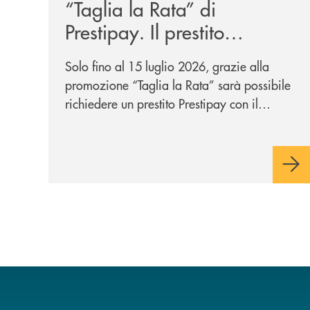
“Taglia la Rata” di
Prestipay. Il prestito
personale che si fa in due
Solo fino al 15 luglio 2026, grazie alla
per te!
promozione “Taglia la Rata” sarà possibile
richiedere un prestito Prestipay con il
vantaggio di una rata più leggera da metà
piano di rimborso.