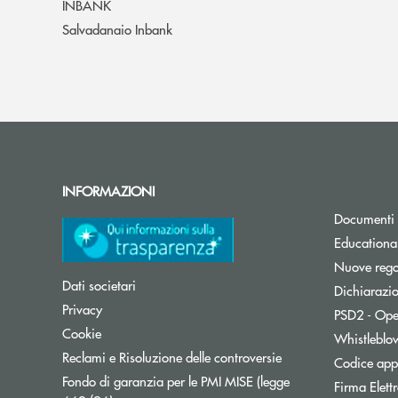
INBANK
Salvadanaio Inbank
INFORMAZIONI
Documenti 
Educationa
Nuove regol
Dati societari
Dichiarazio
Privacy
PSD2 - Ope
Cookie
Whistleblo
Reclami e Risoluzione delle controversie
Codice appa
Fondo di garanzia per le PMI MISE (legge
Firma Elet