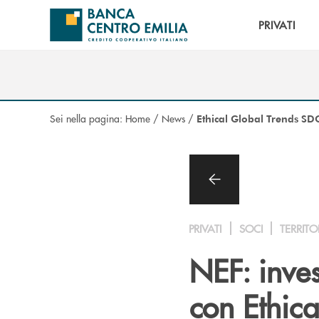
Salta al contenuto principale
PRIVATI
Sei nella pagina:
Home
/
News
/
Ethical Global Trends SD
PRIVATI
SOCI
TERRITO
NEF: inves
con Ethic