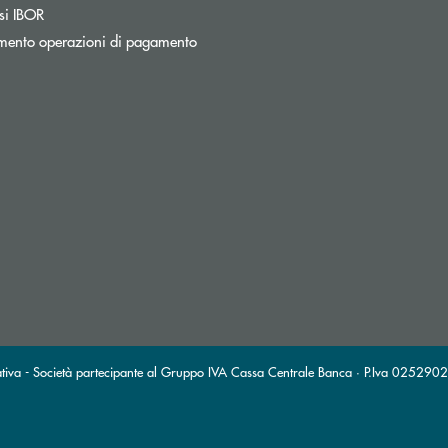
si IBOR
mento operazioni di pagamento
tiva - Società partecipante al Gruppo IVA Cassa Centrale Banca · P.Iva 0252