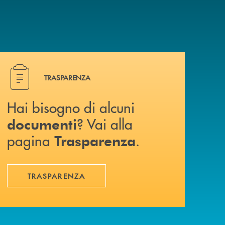
a? Contattaci .
Hai bisogno di alcuni documenti ? Vai alla pagina Traspa
TRASPARENZA
Hai bisogno di alcuni
? Vai alla
documenti
pagina
.
Trasparenza
TRASPARENZA