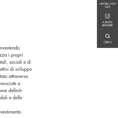
LAVORA CON NOI
LAVORA CON
NOI
A BUON RENDERE
A BUON
RENDERE
CERCA
CERCA
investendo
zza i propri
li, sociali e di
tivi di sviluppo
tato attraverso
onosciute a
ome definiti
dali e delle
nvestimento.