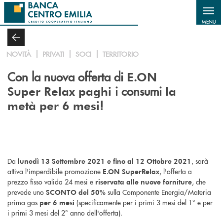
Salta al contenuto principale
MENU
NOVITÀ
PRIVATI
SOCI
TERRITORIO
Con la nuova offerta di
E.ON
i consumi
Super Relax
paghi
la
!
metà per 6 mesi
Da
, sarà
lunedì 13 Settembre 2021 e fino al 12 Ottobre 2021
attiva l'imperdibile promozione
, l'offerta a
E.ON SuperRelax
prezzo fisso valida 24 mesi e
, che
riservata alle nuove forniture
prevede uno
sulla Componente Energia/Materia
SCONTO del 50%
prima gas
(specificamente per i primi 3 mesi del 1° e per
per 6 mesi
i primi 3 mesi del 2° anno dell'offerta).