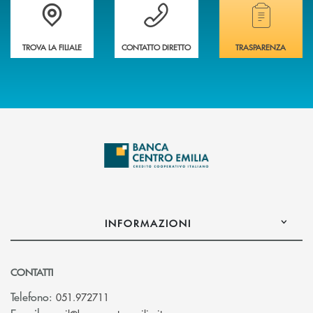
Accedi all' elenco completo delle filiali
Vuoi avere maggiori informazioni sulla nostra 
Hai bisogno di alcun
TROVA LA FILIALE
CONTATTO DIRETTO
TRASPARENZA
INFORMAZIONI
CONTATTI
Telefono:
051.972711
(si apre l’app di posta elettroni