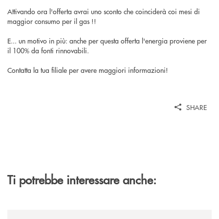
Attivando ora l'offerta avrai uno sconto che coinciderà coi mesi di
maggior consumo per il gas !!
E... un motivo in più: anche per questa offerta l'energia proviene per
il 100% da fonti rinnovabili.
Contatta la tua filiale per avere maggiori informazioni!
SHARE
Ti potrebbe interessare anche:
/news/al-via-la-promozione-taglia-la-rata-di-prestipay-il-prestito-perso