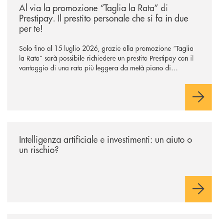
Al via la promozione “Taglia la Rata” di
Prestipay. Il prestito personale che si fa in due
per te!
Solo fino al 15 luglio 2026, grazie alla promozione “Taglia
la Rata” sarà possibile richiedere un prestito Prestipay con il
vantaggio di una rata più leggera da metà piano di
rimborso.
/news/intelligenza-artificiale-e-investimenti-un-aiuto-o-un-rischio/
Intelligenza artificiale e investimenti: un aiuto o
un rischio?
/news/gruppo-cassa-centrale-annuncia-la-nuova-campagna-di-comunicaz