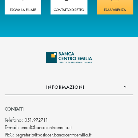
TROVA LA FILIALE
CONTATTO DIRETTO
TRASPARENZA
INFORMAZIONI
CONTATTI
Telefono:
051.972711
(si apre l’app di posta elettroni
E-mail:
email@bancacentroemilia.it
(si apre l’app di posta
PEC:
segreteria@postacer.bancacentroemilia.it