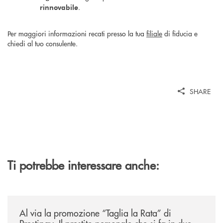
.
rinnovabile
Per maggiori informazioni recati presso la tua
filiale
di fiducia e
chiedi al tuo consulente.
SHARE
Ti potrebbe interessare anche:
/news/al-via-la-promozione-taglia-la-rata-di-prestipay-il-prestito-perso
Al via la promozione “Taglia la Rata” di