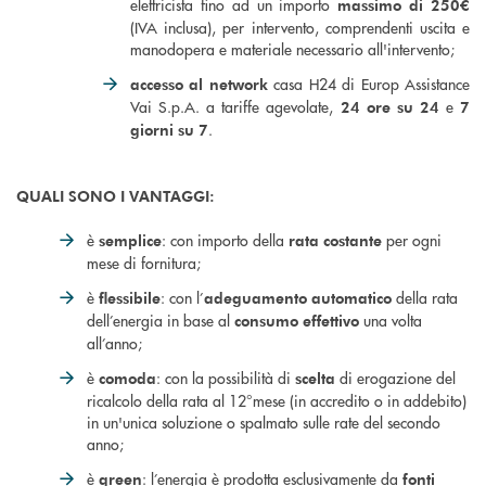
elettricista fino ad un importo
massimo di 250€
(IVA inclusa), per intervento, comprendenti uscita e
manodopera e materiale necessario all'intervento;
casa H24 di Europ Assistance
accesso al network
Vai S.p.A. a tariffe agevolate,
e
24 ore su 24
7
.
giorni su 7
QUALI SONO I VANTAGGI:
è
: con importo della
per ogni
semplice
rata costante
mese di fornitura;
è
: con l’
della rata
flessibile
adeguamento automatico
dell’energia in base al
una volta
consumo effettivo
all’anno;
è
: con la possibilità di
di erogazione del
comoda
scelta
ricalcolo della rata al 12°mese (in accredito o in addebito)
in un'unica soluzione o spalmato sulle rate del secondo
anno;
è
: l’energia è prodotta esclusivamente da
green
fonti