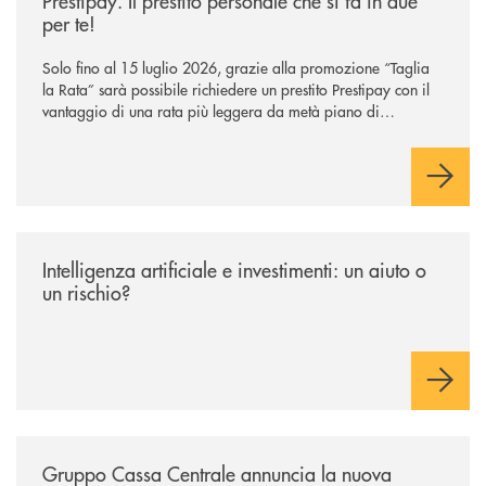
Prestipay. Il prestito personale che si fa in due
per te!
Solo fino al 15 luglio 2026, grazie alla promozione “Taglia
la Rata” sarà possibile richiedere un prestito Prestipay con il
vantaggio di una rata più leggera da metà piano di
rimborso.
/news/intelligenza-artificiale-e-investimenti-un-aiuto-o-un-rischio/
Intelligenza artificiale e investimenti: un aiuto o
un rischio?
/news/gruppo-cassa-centrale-annuncia-la-nuova-campagna-di-comunicaz
Gruppo Cassa Centrale annuncia la nuova