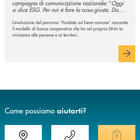
campagna di comunicazione nazionale: “
Oggi
si dice ESG. Per noi è fare la cosa giusta. Da
sempre
”
L’evoluzione del percorso “Fondato sul bene comune” racconta
il modello di banca cooperativa che ha nel proprio DNA la
vicinanza alle persone e ai territori.
Come possiamo
?
aiutarti
Accedi all' elenco completo delle filiali
Vuoi avere maggiori informazioni sulla nostra 
Hai bisogno di alcun