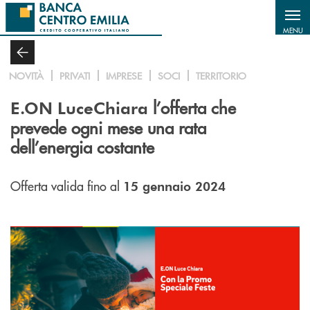
Salta al contenuto principale
MENU
NOVITÀ
PRIVATI
IMPRESE
SOCI
TERRITORIO
l’offerta che
E.ON LuceChiara
prevede ogni mese una rata
dell’energia costante
Offerta valida fino al
15 gennaio 2024